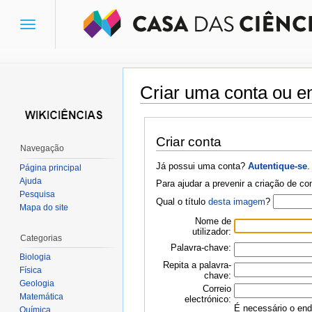
Toggle
navigation
Criar uma conta ou en
Ir para:
navegação
,
pesquisa
Criar conta
Navegação
Já possui uma conta?
Autentique-se
.
Página principal
Ajuda
Para ajudar a prevenir a criação de c
Pesquisa
Qual o título
desta imagem
?
Mapa do site
Nome de
utilizador:
Categorias
Palavra-chave:
Biologia
Repita a palavra-
Física
chave:
Geologia
Correio
Matemática
electrónico:
É necessário o ende
Química