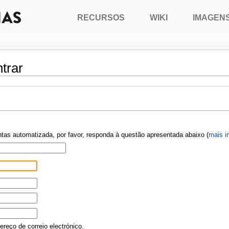
RECURSOS
WIKI
IMAGEN
trar
ontas automatizada, por favor, responda à questão apresentada abaixo (
mais i
reço de correio electrónico.