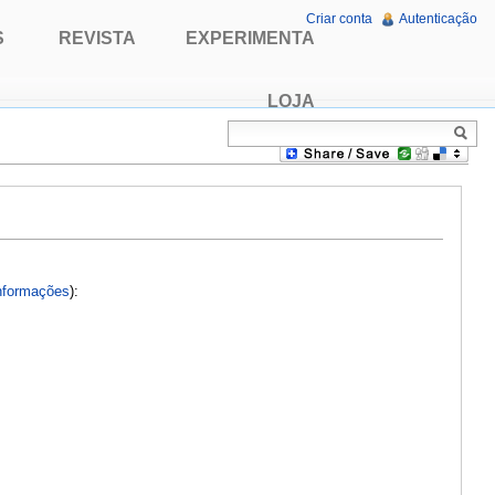
Criar conta
Autenticação
S
REVISTA
EXPERIMENTA
LOJA
nformações
):