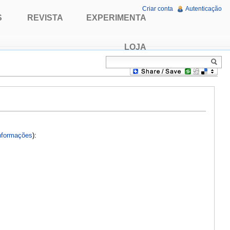
Criar conta
Autenticação
S
REVISTA
EXPERIMENTA
LOJA
nformações
):