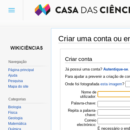
Toggle
navigation
Criar uma conta ou en
Ir para:
navegação
,
pesquisa
Criar conta
Navegação
Já possui uma conta?
Autentique-se
.
Página principal
Ajuda
Para ajudar a prevenir a criação de c
Pesquisa
Onde foi fotografada
esta imagem
?
Mapa do site
Nome de
utilizador:
Categorias
Palavra-chave:
Biologia
Repita a palavra-
Física
chave:
Geologia
Correio
Matemática
electrónico:
É necessário o ende
Química