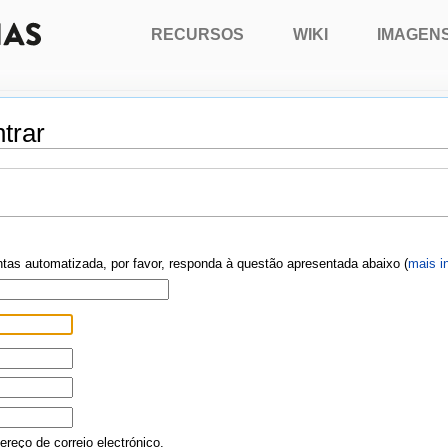
RECURSOS
WIKI
IMAGEN
trar
ontas automatizada, por favor, responda à questão apresentada abaixo (
mais i
reço de correio electrónico.