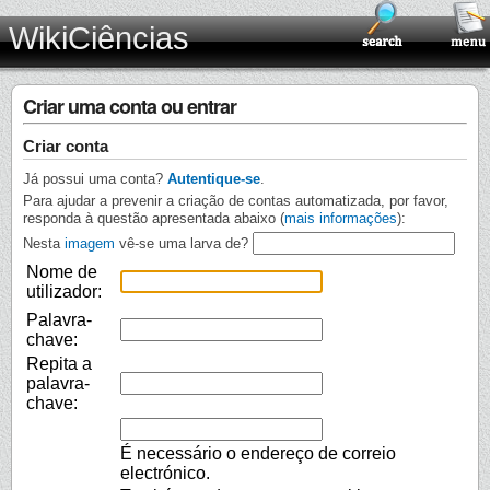
WikiCiências
Criar uma conta ou entrar
Criar conta
Já possui uma conta?
Autentique-se
.
Para ajudar a prevenir a criação de contas automatizada, por favor,
responda à questão apresentada abaixo (
mais informações
):
Nesta
imagem
vê-se uma larva de?
Nome de
utilizador:
Palavra-
chave:
Repita a
palavra-
chave:
É necessário o endereço de correio
electrónico.