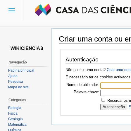
Toggle
navigation
Criar uma conta ou en
Ir para:
navegação
,
pesquisa
Autenticação
Navegação
Não possui uma conta?
Criar uma con
Página principal
Ajuda
É necessário ter os
cookies
activados 
Pesquisa
Nome de utilizador:
Mapa do site
Palavra-chave:
Categorias
Recordar os 
E
Biologia
Física
Geologia
Matemática
Química