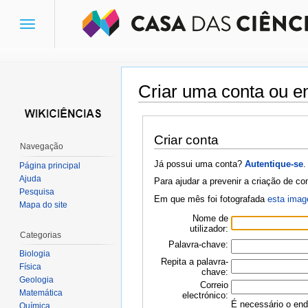
Toggle
navigation
Criar uma conta ou en
Ir para:
navegação
,
pesquisa
Criar conta
Navegação
Já possui uma conta?
Autentique-se
.
Página principal
Ajuda
Para ajudar a prevenir a criação de c
Pesquisa
Em que mês foi fotografada
esta ima
Mapa do site
Nome de
utilizador:
Categorias
Palavra-chave:
Biologia
Repita a palavra-
Física
chave:
Geologia
Correio
Matemática
electrónico:
É necessário o ende
Química