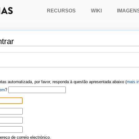
RECURSOS
WIKI
IMAGEN
trar
ontas automatizada, por favor, responda à questão apresentada abaixo (
mais i
gem
?
reço de correio electrónico.