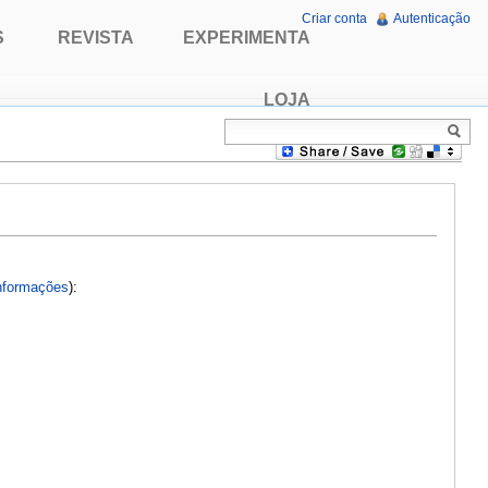
Criar conta
Autenticação
S
REVISTA
EXPERIMENTA
LOJA
nformações
):