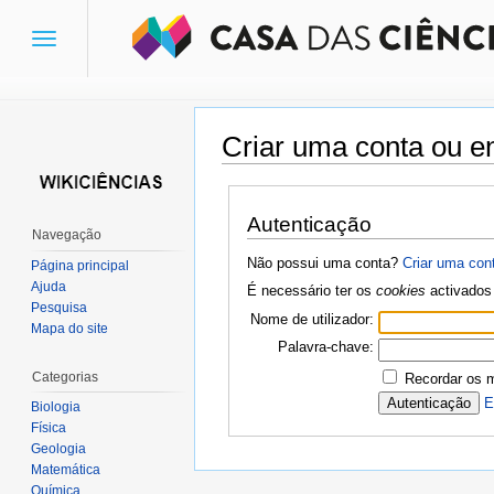
Toggle
navigation
Criar uma conta ou en
Ir para:
navegação
,
pesquisa
Autenticação
Navegação
Não possui uma conta?
Criar uma con
Página principal
Ajuda
É necessário ter os
cookies
activados 
Pesquisa
Nome de utilizador:
Mapa do site
Palavra-chave:
Categorias
Recordar os 
E
Biologia
Física
Geologia
Matemática
Química