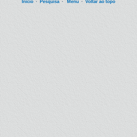
Início
·
Pesquisa
·
Menu
·
Voltar ao topo