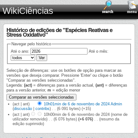
WikiCiências
Histórico de edições de "Espécies Reativas e
Stress Oxidativo"
Navegar pelo histórico
Até o ano:
Até o mês:
Selecção de diferenças: use os botões de opção para marcar as
versões que deseja comparar. Pressione 'Enter' ou clique o botão
"Comparar as versões seleccionadas".
Legenda:
(act)
= diferenças para a versão actual,
(ant)
= diferenças
para a versão anterior,
m
= edição menor
(act | ant)
10h01min de 6 de novembro de 2024
‎
Admin
(
discussão
|
contribs
)
‎
. .
(6 091 bytes)
(+15)
(act | ant)
10h00min de 6 de novembro de 2024
‎
(nome de
utilizador removido)
‎
. .
(6 076 bytes)
(+6 076)
‎
. .
(resumo da
edição suprimido)