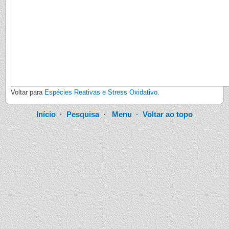
Voltar para
Espécies Reativas e Stress Oxidativo
.
Início
·
Pesquisa
·
Menu
·
Voltar ao topo