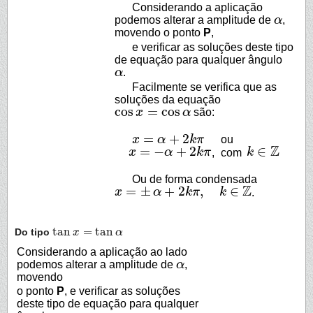
Considerando a aplicação
podemos alterar a amplitude de
α
,
α
movendo o ponto
P
,
e verificar as soluções deste tipo
de equação para qualquer ângulo
α
.
α
Facilmente se verifica que as
soluções da equação
cos
=
cos
x
α
são:
cos
x
=
cos
α
=
+
2
x
α
k
π
ou
x
=
α
+
2
k
π
Z
=
−
+
2
∈
x
α
k
π
,
com
k
x
=
−
α
+
2
k
π
k
∈
Z
Ou de forma condensada
Z
=
±
+
2
,
∈
x
α
k
π
k
.
x
=
±
α
+
2
k
π
,
k
∈
Z
tan
=
tan
Do tipo
tan
x
=
x
tan
α
α
Considerando a aplicação ao lado
podemos alterar a amplitude de
α
,
α
movendo
o ponto
P
, e verificar as soluções
deste tipo de equação para qualquer