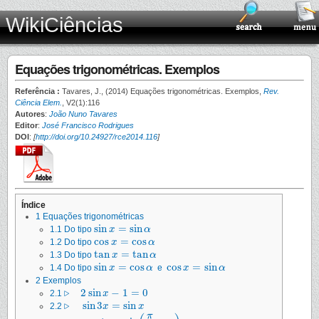
WikiCiências
Equações trigonométricas. Exemplos
Referência :
Tavares, J., (2014) Equações trigonométricas. Exemplos,
Rev.
Ciência Elem.
, V2(1):116
Autores
:
João Nuno Tavares
Editor
:
José Francisco Rodrigues
DOI
:
[
http://doi.org/10.24927/rce2014.116
]
Índice
1
Equações trigonométricas
sin
=
sin
1.1
Do tipo
x
α
sin
x
=
sin
α
cos
=
cos
1.2
Do tipo
x
α
cos
x
=
cos
α
tan
=
tan
1.3
Do tipo
x
α
tan
x
=
tan
α
sin
=
cos
cos
=
sin
1.4
Do tipo
x
α
e
x
α
sin
x
=
cos
α
cos
x
=
sin
α
2
Exemplos
▹
2
sin
−
1
=
0
2.1
x
▹
2
sin
x
−
1
=
0
▹
sin
3
=
sin
2.2
x
x
▹
sin
3
x
=
sin
x
π