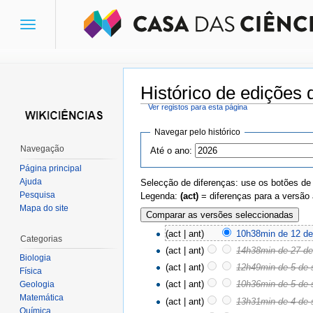
Toggle
navigation
Histórico de edições 
Ver registos para esta página
Ir para:
navegação
,
pesquisa
Navegar pelo histórico
Navegação
Até o ano:
Página principal
Ajuda
Selecção de diferenças: use os botões de
Pesquisa
Legenda:
(act)
= diferenças para a versão 
Mapa do site
(act | ant)
10h38min de 12 d
Categorias
(act | ant)
14h38min de 27 de 
Biologia
(act | ant)
12h49min de 5 de 
Física
(act | ant)
10h36min de 5 de 
Geologia
Matemática
(act | ant)
13h31min de 4 de 
Química