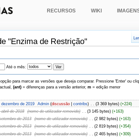
RECURSOS
WIKI
IMAGEN
Le
de "Enzima de Restrição"
Até o mês:
 opção para marcar as versões que deseja comparar. Pressione 'Enter' ou cli
actual,
(ant)
= diferenças para a versão anterior,
m
= edição menor
e dezembro de 2019
‎
Admin
(
discussão
|
contribs
)
‎
. .
(3 369 bytes)
(+224)
abril de 2018
‎
(nome de utilizador removido)
‎
. .
(3 145 bytes)
(+163)
setembro de 2013
‎
(nome de utilizador removido)
‎
. .
(2 982 bytes)
(+163)
setembro de 2013
‎
(nome de utilizador removido)
‎
. .
(2 819 bytes)
(+354)
setembro de 2013
‎
(nome de utilizador removido)
‎
. .
(2 465 bytes)
(+309)