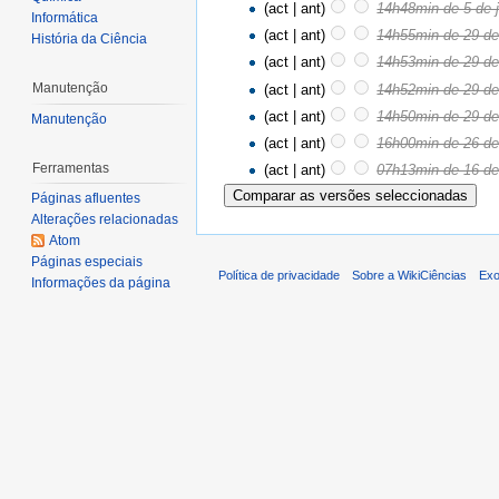
(act | ant)
14h48min de 5 de 
Informática
(act | ant)
14h55min de 29 de
História da Ciência
(act | ant)
14h53min de 29 de
Manutenção
(act | ant)
14h52min de 29 de
(act | ant)
14h50min de 29 de
Manutenção
(act | ant)
16h00min de 26 de 
Ferramentas
(act | ant)
07h13min de 16 de 
Páginas afluentes
Alterações relacionadas
Atom
Páginas especiais
Política de privacidade
Sobre a WikiCiências
Exo
Informações da página