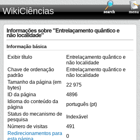
WikiCiências
Informações sobre "Entrelaçamento quântico e
não localidade"
Informação básica
Exibir título
Entrelaçamento quântico e
não localidade
Chave de ordenação
Entrelaçamento quântico e
padrão
não localidade
Tamanho da página (em
22 975
bytes)
ID da página
4896
Idioma do conteúdo da
português (pt)
página
Status do mecanismo de
Indexável
pesquisa
Número de visitas
491
Redirecionamentos para
0
esta página