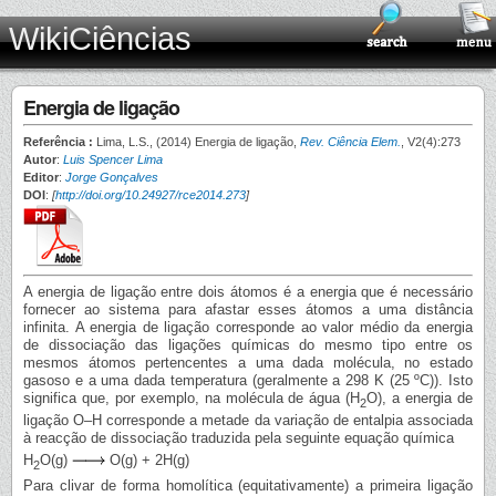
WikiCiências
Energia de ligação
Referência :
Lima, L.S., (2014) Energia de ligação,
Rev. Ciência Elem.
, V2(4):273
Autor
:
Luis Spencer Lima
Editor
:
Jorge Gonçalves
DOI
:
[
http://doi.org/10.24927/rce2014.273
]
A energia de ligação entre dois átomos é a energia que é necessário
fornecer ao sistema para afastar esses átomos a uma distância
infinita. A energia de ligação corresponde ao valor médio da energia
de dissociação das ligações químicas do mesmo tipo entre os
mesmos átomos pertencentes a uma dada molécula, no estado
gasoso e a uma dada temperatura (geralmente a 298 K (25 ºC)). Isto
significa que, por exemplo, na molécula de água (H
O), a energia de
2
ligação O–H corresponde a metade da variação de entalpia associada
à reacção de dissociação traduzida pela seguinte equação química
H
O(g)
O(g) + 2H(g)
2
Para clivar de forma homolítica (equitativamente) a primeira ligação