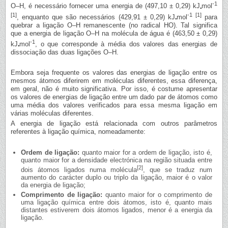
-1
O–H, é necessário fornecer uma energia de (497,10 ± 0,29) kJ
mol
[1]
-1
[1]
, enquanto que são necessários (429,91 ± 0,29) kJ
mol
para
quebrar a ligação O–H remanescente (no radical HO). Tal significa
que a energia de ligação O–H na molécula de água é (463,50 ± 0,29)
-1
kJ
mol
, o que corresponde à média dos valores das energias de
dissociação das duas ligações O–H.
Embora seja frequente os valores das energias de ligação entre os
mesmos átomos diferirem em moléculas diferentes, essa diferença,
em geral, não é muito significativa. Por isso, é costume apresentar
os valores de energias de ligação entre um dado par de átomos como
uma média dos valores verificados para essa mesma ligação em
várias moléculas diferentes.
A energia de ligação está relacionada com outros parâmetros
referentes à ligação química, nomeadamente:
Ordem de ligação:
quanto maior for a ordem de ligação, isto é,
quanto maior for a densidade electrónica na região situada entre
[2]
dois átomos ligados numa molécula
, que se traduz num
aumento do carácter duplo ou triplo da ligação, maior é o valor
da energia de ligação;
Comprimento de ligação:
quanto maior for o comprimento de
uma ligação química entre dois átomos, isto é, quanto mais
distantes estiverem dois átomos ligados, menor é a energia da
ligação.