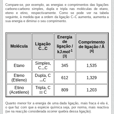
Compare-se, por exemplo, as energias e comprimentos das ligações
carbono-carbono simples, dupla e tripla nas moléculas de etano,
eteno e etino, respectivamente. Como se pode ver na tabela
seguinte, à medida que a ordem da ligação C–C aumenta, aumenta a
sua energia e diminui o seu comprimento.
Energia
de
Comprimento
Ligação
Molécula
ligação /
de ligação / Å
C...C
-1
[4]
kJ
mol
[3]
Simples,
Etano
345
1,535
C
C
Eteno
Dupla, C
612
1,329
(Etileno)
C
Etino
Tripla, C
809
1,203
(Acetileno)
C
Quanto menor for a energia de uma dada ligação, mais fraca é ela é,
o que faz com que a espécie química seja, por norma, mais reactiva
(se na reacção considerada ocorrer quebra dessa ligação).