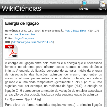
WikiCiências
Energia de ligação
Referência :
Lima, L.S., (2014) Energia de ligação,
Rev. Ciência Elem.
, V2(4):273
Autor
:
Luis Spencer Lima
Editor
:
Jorge Gonçalves
DOI
:
[
http://doi.org/10.24927/rce2014.273
]
A energia de ligação entre dois átomos é a energia que é necessário
fornecer ao sistema para afastar esses átomos a uma distância
infinita. A energia de ligação corresponde ao valor médio da energia
de dissociação das ligações químicas do mesmo tipo entre os
mesmos átomos pertencentes a uma dada molécula, no estado
gasoso e a uma dada temperatura (geralmente a 298 K (25 ºC)). Isto
significa que, por exemplo, na molécula de água (H
O), a energia de
2
ligação O–H corresponde a metade da variação de entalpia associada
à reacção de dissociação traduzida pela seguinte equação química
H
O(g)
O(g) + 2H(g)
2
Para clivar de forma homolítica (equitativamente) a primeira ligação