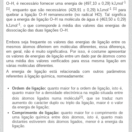
-1
O–H, é necessário fornecer uma energia de (497,10 ± 0,29) kJ
mol
[1]
-1
[1]
, enquanto que são necessários (429,91 ± 0,29) kJ
mol
para
quebrar a ligação O–H remanescente (no radical HO). Tal significa
que a energia de ligação O–H na molécula de água é (463,50 ± 0,29)
-1
kJ
mol
, o que corresponde à média dos valores das energias de
dissociação das duas ligações O–H.
Embora seja frequente os valores das energias de ligação entre os
mesmos átomos diferirem em moléculas diferentes, essa diferença,
em geral, não é muito significativa. Por isso, é costume apresentar
os valores de energias de ligação entre um dado par de átomos como
uma média dos valores verificados para essa mesma ligação em
várias moléculas diferentes.
A energia de ligação está relacionada com outros parâmetros
referentes à ligação química, nomeadamente:
Ordem de ligação:
quanto maior for a ordem de ligação, isto é,
quanto maior for a densidade electrónica na região situada entre
[2]
dois átomos ligados numa molécula
, que se traduz num
aumento do carácter duplo ou triplo da ligação, maior é o valor
da energia de ligação;
Comprimento de ligação:
quanto maior for o comprimento de
uma ligação química entre dois átomos, isto é, quanto mais
distantes estiverem dois átomos ligados, menor é a energia da
ligação.