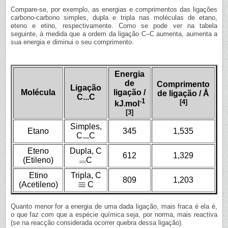
Compare-se, por exemplo, as energias e comprimentos das ligações
carbono-carbono simples, dupla e tripla nas moléculas de etano,
eteno e etino, respectivamente. Como se pode ver na tabela
seguinte, à medida que a ordem da ligação C–C aumenta, aumenta a
sua energia e diminui o seu comprimento.
Energia
de
Comprimento
Ligação
Molécula
ligação /
de ligação / Å
C...C
-1
[4]
kJ
mol
[3]
Simples,
Etano
345
1,535
C
C
Eteno
Dupla, C
612
1,329
(Etileno)
C
Etino
Tripla, C
809
1,203
(Acetileno)
C
Quanto menor for a energia de uma dada ligação, mais fraca é ela é,
o que faz com que a espécie química seja, por norma, mais reactiva
(se na reacção considerada ocorrer quebra dessa ligação).