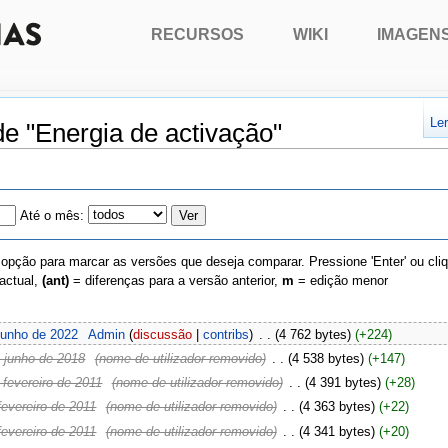
RECURSOS
WIKI
IMAGEN
Le
de "Energia de activação"
Até o mês:
 opção para marcar as versões que deseja comparar. Pressione 'Enter' ou cli
actual,
(ant)
= diferenças para a versão anterior,
m
= edição menor
junho de 2022
‎
Admin
(
discussão
|
contribs
)
‎
. .
(4 762 bytes)
(+224)
 junho de 2018
‎
(nome de utilizador removido)
‎
. .
(4 538 bytes)
(+147)
fevereiro de 2011
‎
(nome de utilizador removido)
‎
. .
(4 391 bytes)
(+28)
evereiro de 2011
‎
(nome de utilizador removido)
‎
. .
(4 363 bytes)
(+22)
evereiro de 2011
‎
(nome de utilizador removido)
‎
. .
(4 341 bytes)
(+20)