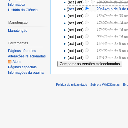
(act | ant)
18h00min de 26 de
Informática
(
act
| ant)
20h14min de 9 de
História da Ciência
(act | ant)
13h49min de 30 de
Manutenção
(act | ant)
17h27min de 14 de
(act | ant)
17h26min de 14 de
Manutenção
(act | ant)
09h42min de 14 de
Ferramentas
(act | ant)
15h56min de 6 de 
(act | ant)
18h28min de 8 de 
Páginas afluentes
Alterações relacionadas
(act | ant)
16h10min de 6 de 
Atom
Páginas especiais
Informações da página
Política de privacidade
Sobre a WikiCiências
Exo