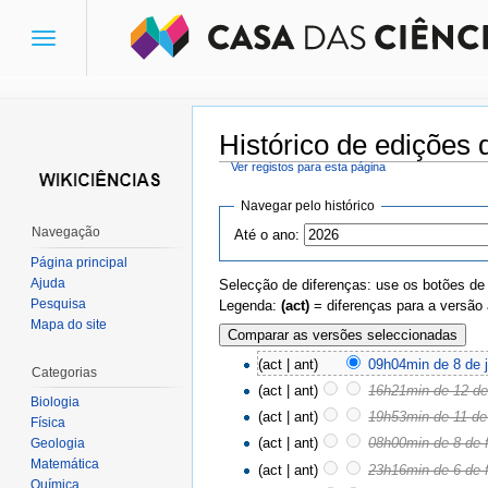
Toggle
navigation
Histórico de edições 
Ver registos para esta página
Ir para:
navegação
,
pesquisa
Navegar pelo histórico
Navegação
Até o ano:
Página principal
Ajuda
Selecção de diferenças: use os botões de
Pesquisa
Legenda:
(act)
= diferenças para a versão 
Mapa do site
(act | ant)
09h04min de 8 de 
Categorias
(act | ant)
16h21min de 12 de
Biologia
(act | ant)
19h53min de 11 de 
Física
(act | ant)
08h00min de 8 de f
Geologia
Matemática
(act | ant)
23h16min de 6 de f
Química