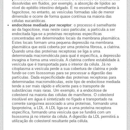
dissolvidas em fluidos, por exemplo, a absorção de lípidos ao
nível do epitélio intestino delgado. É no essencial semelhante à
fagocitose, no entanto, as vesículas formadas são de menor
dimensão e ocorre de forma quase contínua na maioria das
células eucarióticas.
endocitose mediada por receptor
: o processo é semelhante
ao da fagocitose, mas neste caso particular, a partícula a ser
endocitada liga-se a proteínas receptoras específicas
concentradas em determinados locais da membrana plasmática.
Estes locais formam uma pequena depressão na membrana
plasmática que está coberta por uma proteína fibrosa, a clatrina.
Quando uma das proteínas receptoras se liga a uma
determinada macromolécula para qual é específica, a depressão
invagina e forma uma vesícula. A clatrina confere estabilidade à
vesícula que é transportada para o interior da célula. Já no
citoplasma a vesícula perde a sua cobertura de clatrina e pode
fundir-se com lisossomas para se processar a digestão das
partículas. Dada especificidade das proteínas receptoras para
determinadas macromoléculas, este tipo de endocitose mediada
tende a ser mais rápido e eficiente para o transporte de
substâncias mais raras. Um exemplo, é a endocitose de
colesterol na maioria das células de mamíferos. O colesterol
insolúvel em água é sintetizado no fígado e transportado na
corrente sanguínea associado a uma proteínas, formando uma
lipoproteína, a LDL. A LDL liga-se a uma proteína receptora
específica, formando uma vesícula que se fundirá com um
lisossoma já no interior da célula. A digestão da LDL permitirá a
utilização do colesterol resultante pela célula.