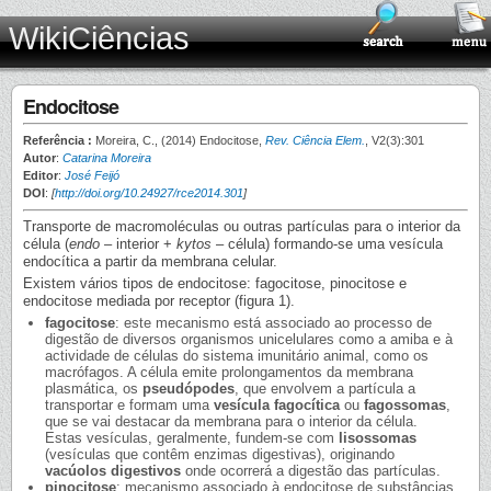
WikiCiências
Endocitose
Referência :
Moreira, C., (2014) Endocitose,
Rev. Ciência Elem.
, V2(3):301
Autor
:
Catarina Moreira
Editor
:
José Feijó
DOI
:
[
http://doi.org/10.24927/rce2014.301
]
Transporte de macromoléculas ou outras partículas para o interior da
célula (
endo
– interior +
kytos
– célula) formando-se uma vesícula
endocítica a partir da membrana celular.
Existem vários tipos de endocitose: fagocitose, pinocitose e
endocitose mediada por receptor (figura 1).
fagocitose
: este mecanismo está associado ao processo de
digestão de diversos organismos unicelulares como a amiba e à
actividade de células do sistema imunitário animal, como os
macrófagos. A célula emite prolongamentos da membrana
plasmática, os
pseudópodes
, que envolvem a partícula a
transportar e formam uma
vesícula fagocítica
ou
fagossomas
,
que se vai destacar da membrana para o interior da célula.
Estas vesículas, geralmente, fundem-se com
lisossomas
(vesículas que contêm enzimas digestivas), originando
vacúolos digestivos
onde ocorrerá a digestão das partículas.
pinocitose
: mecanismo associado à endocitose de substâncias