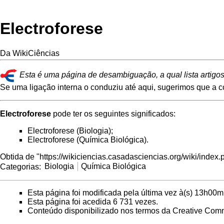
Electroforese
Da WikiCiências
Esta é uma página de desambiguação, a qual lista artigo
Se uma ligação interna o conduziu até aqui, sugerimos que a co
Electroforese
pode ter os seguintes significados:
Electroforese (Biologia)
;
Electroforese (Química Biológica)
.
Obtida de "
https://wikiciencias.casadasciencias.org/wiki/index
Categorias
:
Biologia
Química Biológica
Esta página foi modificada pela última vez à(s) 13h00
Esta página foi acedida 6 731 vezes.
Conteúdo disponibilizado nos termos da
Creative Comm