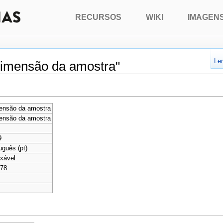
RECURSOS
WIKI
IMAGEN
Le
Dimensão da amostra"
ensão da amostra
ensão da amostra
9
uguês (pt)
xável
178