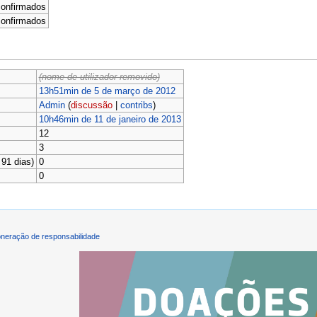
confirmados
confirmados
(nome de utilizador removido)
13h51min de 5 de março de 2012
Admin
(
discussão
|
contribs
)
10h46min de 11 de janeiro de 2013
12
3
91 dias)
0
0
neração de responsabilidade