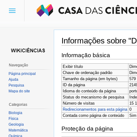
Toggle
navigation
Informações sobre "
Ir para:
navegação
,
pesquisa
Informação básica
Navegação
Exibir título
Dim
Chave de ordenação padrão
Dim
Página principal
Tamanho da página (em bytes)
579
Ajuda
ID da página
214
Pesquisa
Idioma do conteúdo da página
port
Mapa do site
Status do mecanismo de pesquisa
Inde
Número de visitas
15 
Categorias
Redirecionamentos para esta página
0
Biologia
Contada como página de conteúdo
Sim
Física
Geologia
Proteção da página
Matemática
Química