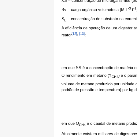
XS – concentração de microrganismos (ex
-3
-1
Bv – carga orgânica volumétrica [M L
t
S
– concentração de substrato na corren
E
A eficiência de operação de um digestor a
[12]
,
[13]
reator
:
em que SS é a concentração de matéria org
O rendimento em metano (Y
) é o parâ
CH4
volume de metano produzido por unidade d
padrão de pressão e temperatura) por kg 
em que Q
é o caudal de metano produz
CH4
Atualmente existem milhares de digestore