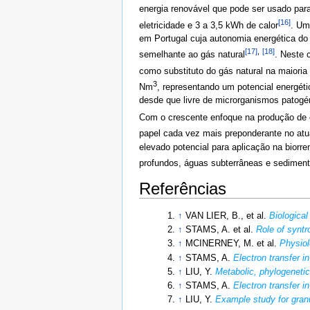
energia renovável que pode ser usado par
[16]
eletricidade e 3 a 3,5 kWh de calor
. Um
em Portugal cuja autonomia energética do 
[17]
,
[18]
semelhante ao gás natural
. Neste 
como substituto do gás natural na maioria
3
Nm
, representando um potencial energé
desde que livre de microrganismos patogé
Com o crescente enfoque na produção de e
papel cada vez mais preponderante no atu
elevado potencial para aplicação na bio
profundos, águas subterrâneas e sedimen
Referências
↑
VAN LIER, B., et al.
Biologica
↑
STAMS, A. et al.
Role of syntr
↑
MCINERNEY, M. et al.
Physiol
↑
STAMS, A.
Electron transfer 
↑
LIU, Y.
Metabolic, phylogenetic
↑
STAMS, A.
Electron transfer 
↑
LIU, Y.
Example study for granul