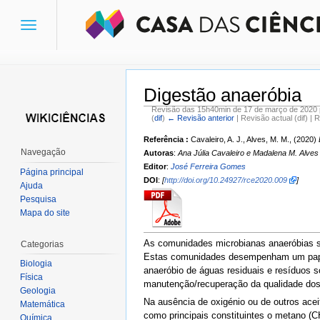
Toggle
navigation
Digestão anaeróbia
Revisão das 15h40min de 17 de março de 2020
(
dif
)
← Revisão anterior
| Revisão actual (dif) | 
Ir para:
navegação
,
pesquisa
Referência :
Cavaleiro, A. J., Alves, M. M., (2020)
Navegação
Autoras
:
Ana Júlia Cavaleiro e Madalena M. Alves
Editor
:
José Ferreira Gomes
Página principal
DOI
:
[
http://doi.org/10.24927/rce2020.009
]
Ajuda
Pesquisa
Mapa do site
As comunidades microbianas anaeróbias sã
Categorias
Estas comunidades desempenham um papel 
Biologia
anaeróbio de águas residuais e resíduos 
Física
manutenção/recuperação da qualidade do
Geologia
Na ausência de oxigénio ou de outros aceit
Matemática
como principais constituintes o metano (C
Química