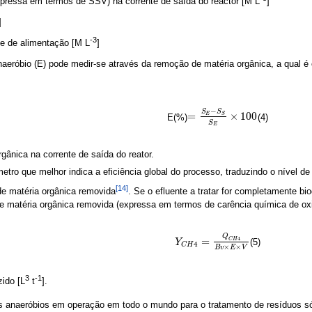
pressa em termos de SSV) na corrente de saída do reactor [M L
]
]
-3
te de alimentação [M L
]
naeróbio (E) pode medir-se através da remoção de matéria orgânica, a qual é
−
S
S
=
×
100
E
S
E(%)
(4)
=
S
E
−
S
S
S
E
×
100
S
E
ânica na corrente de saída do reator.
metro que melhor indica a eficiência global do processo, traduzindo o nível d
[14]
e matéria orgânica removida
. Se o efluente a tratar for completamente b
de matéria orgânica removida (expressa em termos de carência química de ox
Q
=
4
C
H
(5)
Y
Y
C
H
4
=
Q
C
H
4
B
v
×
E
×
V
4
C
H
×
×
B
v
E
V
3
-1
ido [L
t
].
s anaeróbios em operação em todo o mundo para o tratamento de resíduos só