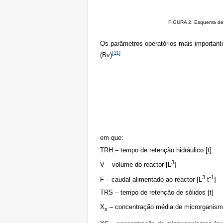
FIGURA 2. Esquema de r
Os parâmetros operatórios mais importante
[11]
(Bv)
:
em que:
TRH – tempo de retenção hidráulico [t]
3
V – volume do reactor [L
]
3
-1
F – caudal alimentado ao reactor [L
t
]
TRS – tempo de retenção de sólidos [t]
X
– concentração média de microrganismo
s