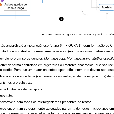
FIGURA 1. Esquema geral do processo de digestão anaerób
gestão anaeróbia é a metanogénese (etapa 6 – FIGURA 1), com formação de C
tado de substratos, nomeadamente acetato (microrganismos metanogénicos 
xemplo referem-se os géneros
Methanosaeta
,
Methanosarcina
,
Methanospiril
rrer de forma controlada em digestores ou reatores anaeróbios, que são rec
po pistão. Para que um reator anaeróbio opere eficientemente devem ser ass
iana ativa e abundante (
i.e.
, elevada concentração de microrganismos) dentr
ganismos e o substrato;
 de limitações de transporte;
ubstrato;
favoráveis para todos os microrganismos presentes no reator.
ores encontram-se geralmente agregados na forma de flocos microbianos em
s de microrganismos agregados de tal forma que se mantêm em suspensão no 