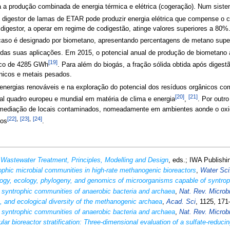
a a produção combinada de energia térmica e elétrica (cogeração). Num sis
 digestor de lamas de ETAR pode produzir energia elétrica que compense
digestor, a operar em regime de codigestão, atinge valores superiores a 80%
caso é designado por biometano, apresentando percentagens de metano sup
 das suas aplicações. Em 2015, o potencial anual de produção de biometano 
[19]
tico de 4285 GWh
. Para além do biogás, a fração sólida obtida após digest
nicos e metais pesados.
nergias renováveis e na exploração do potencial dos resíduos orgânicos com
[20]
[21]
al quadro europeu e mundial em matéria de clima e energia
,
. Por outr
rremediação de locais contaminados, nomeadamente em ambientes aonde o ox
[22]
,
[23]
,
[24]
tos
.
l Wastewater Treatment, Principles, Modelling and Design
, eds.; IWA Publishi
ophic microbial communities in high-rate methanogenic bioreactors
,
Water Sci
ogy, ecology, phylogeny, and genomics of microorganisms capable of syntro
in syntrophic communities of anaerobic bacteria and archaea
,
Nat. Rev. Microbi
, and ecological diversity of the methanogenic archaea
,
Acad. Sci
, 1125, 171
in syntrophic communities of anaerobic bacteria and archaea
,
Nat. Rev. Microbi
ar bioreactor stratification: Three-dimensional evaluation of a sulfate-reducin