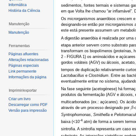
Informática
sedimentos, fontes termais e sistemas ga
História da Ciência
em que Volta lhe chamou “ar inflamável”.
Os microrganismos anaeróbios crescem e o
Manutenção
designando-se então por microrganismos a
este está presente assumem um metaboli
Manutenção
A digestão anaeróbia é realizada por uma
etapa anterior servem como substrato par
Ferramentas
transformam os biopolímeros (proteínas, h
Páginas afluentes
2 - FIGURA 1) os aminoácidos e açúcares r
Alterações relacionadas
gordos voláteis (AGV) ou álcoois, acetato
Páginas especiais
tempos de duplicação relativamente curt
Link permanente
Lactobacillus
e
Clostridium
. Entre as bac
Informações da página
eventualmente entrar no sistema, ajudando
Na fase seguinte (acetogénese) há formaç
Imprimir/exportar
produtos da fermentação (AGV e álcoois, et
Criar um livro
multicarbonados (ex.: açúcares). Os ácido
Descarregar como PDF
através de um processo designado por
-
β
β
Versão para impressão
Syntrophomonas
,
Smithella
e
Pelotomacu
-4
baixa (<10
atm) de forma a serem termo
sintrofia. A sintrofia representa um cas
substrato. As interações sintróficas podem 