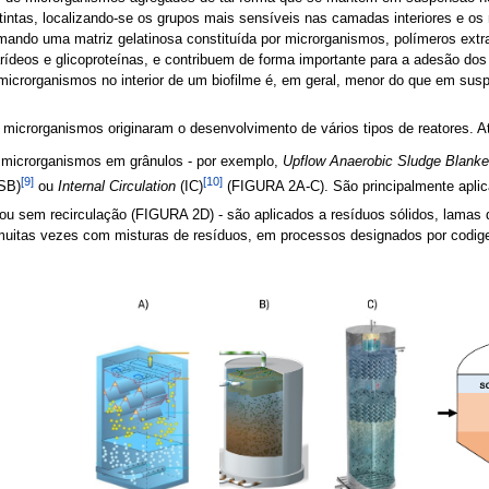
tintas, localizando-se os grupos mais sensíveis nas camadas interiores e os
rmando uma matriz gelatinosa constituída por microrganismos, polímeros extr
rídeos e glicoproteínas, e contribuem de forma importante para a adesão dos
os microrganismos no interior de um biofilme é, em geral, menor do que em s
microrganismos originaram o desenvolvimento de vários tipos de reatores. At
 microrganismos em grânulos - por exemplo,
Upflow Anaerobic Sludge Blanke
[9]
[10]
SB)
ou
Internal Circulation
(IC)
(FIGURA 2A-C). São principalmente aplica
ou sem recirculação (FIGURA 2D) - são aplicados a resíduos sólidos, lamas
muitas vezes com misturas de resíduos, em processos designados por codig