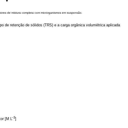
atores de mistura completa com microrganismos em suspensão.
po de retenção de sólidos (TRS) e a carga orgânica volumétrica aplicada
-3
or [M L
]