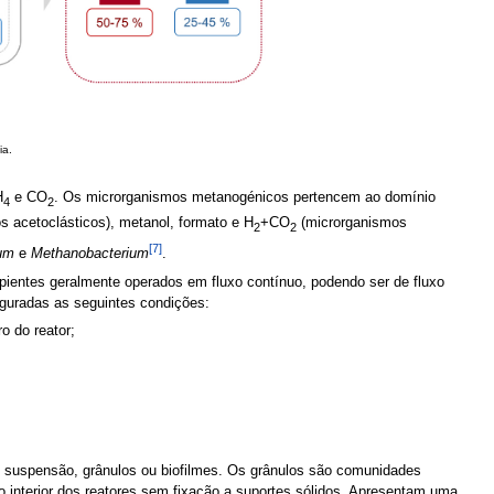
ia.
H
e CO
. Os microrganismos metanogénicos pertencem ao domínio
4
2
acetoclásticos), metanol, formato e H
+CO
(microrganismos
2
2
[7]
lum
e
Methanobacterium
.
ipientes geralmente operados em fluxo contínuo, podendo ser de fluxo
eguradas as seguintes condições:
o do reator;
 suspensão, grânulos ou biofilmes. Os grânulos são comunidades
interior dos reatores sem fixação a suportes sólidos. Apresentam uma