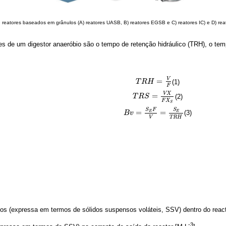
eatores baseados em grânulos (A) reatores UASB, B) reatores EGSB e C) reatores IC) e D) re
s de um digestor anaeróbio são o tempo de retenção hidráulico (TRH), o tem
V
=
(1)
T
T
R
R
H
H
=
V
F
F
V
X
=
(2)
T
T
R
R
S
S
=
V
X
F
X
S
F
X
S
S
F
S
=
=
E
E
(3)
B
B
v
v
=
S
E
F
V
=
S
E
T
R
H
V
T
R
H
s (expressa em termos de sólidos suspensos voláteis, SSV) dentro do react
-3