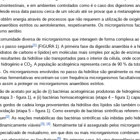
strointestinais, e em ambientes controlados como é o caso dos digestores a
 Desde essa data passou cerca de um século até se provar que a metanogéne
btêm energia através de processos que não requerem a utilização de oxigén
naeróbios estritos ou aerotolerantes, respetivamente. Os microrganismos fa
smo aeróbio.
 comunidade diversa de microrganismos que interagem de forma complexa ao 
[1]
a o passo seguinte
(FIGURA 1). A primeira fase da digestão anaeróbia é a hid
idratos de carbono e lípidos) em moléculas mais simples por ação de enzima
esultantes da hidrólise são transportados para o interior da célula, onde o
, hidrogénio e CO
. A população acidogénica representa cerca de 90 % da tot
2
os. Os microrganismos envolvidos no passo da hidrólise são geralmente os 
térias fermentativas encontram-se com frequência microrganismos facultati
 assim a proteger os microrganismos anaeróbios estritos.
ão de acetato por ação de (i) bactérias acetogénicas produtoras de hidrogén
apa 3 - figura 1), e (ii) bactérias homoacetogénicas (etapa 4 – figura 1) capa
s gordos de cadeia longa provenientes da hidrólise dos lípidos são também co
oxidação (etapa 5 – figura 1). Como exemplo de bactérias sintróficas refere
[2]
lum
. As reações metabólicas das bactérias sintróficas são inibidas pelo h
[3]
,
[4]
dinamicamente viáveis
. Normalmente tal é assegurado pelos microrga
o especializado de mutualismo, em que dois ou mais microrganismos combinam
[5]
ser obrigatórias ou facultativas
. No primeiro caso, há uma dependência m