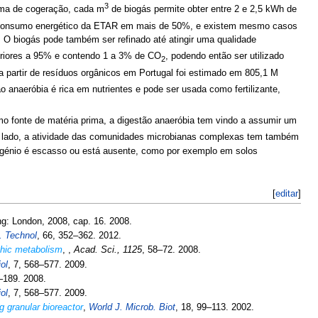
3
tema de cogeração, cada m
de biogás permite obter entre 2 e 2,5 kWh de
 o consumo energético da ETAR em mais de 50%, e existem mesmo casos
. O biogás pode também ser refinado até atingir uma qualidade
eriores a 95% e contendo 1 a 3% de CO
, podendo então ser utilizado
2
a partir de resíduos orgânicos em Portugal foi estimado em 805,1 M
ão anaeróbia é rica em nutrientes e pode ser usada como fertilizante,
o fonte de matéria prima, a digestão anaeróbia tem vindo a assumir um
o lado, a atividade das comunidades microbianas complexas tem também
igénio é escasso ou está ausente, como por exemplo em solos
[
editar
]
ng: London, 2008, cap. 16. 2008.
. Technol
, 66, 352–362. 2012.
phic metabolism
,
,
Acad. Sci., 1125
, 58–72. 2008.
ol
, 7, 568–577. 2009.
–189. 2008.
ol
, 7, 568–577. 2009.
g granular bioreactor
,
World J. Microb. Biot
, 18, 99–113. 2002.