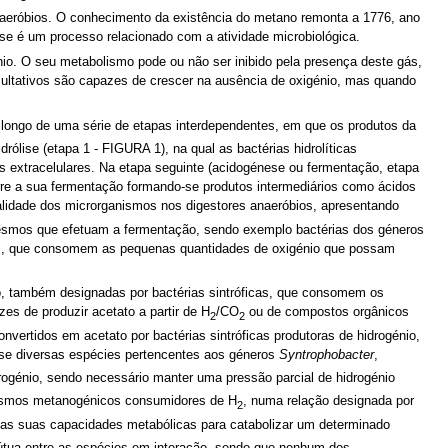
naeróbios. O conhecimento da existência do metano remonta a 1776, ano
se é um processo relacionado com a atividade microbiológica.
io. O seu metabolismo pode ou não ser inibido pela presença deste gás,
cultativos são capazes de crescer na ausência de oxigénio, mas quando
longo de uma série de etapas interdependentes, em que os produtos da
rólise (etapa 1 - FIGURA 1), na qual as bactérias hidrolíticas
s extracelulares. Na etapa seguinte (acidogénese ou fermentação, etapa
corre a sua fermentação formando-se produtos intermediários como ácidos
alidade dos microrganismos nos digestores anaeróbios, apresentando
mesmos que efetuam a fermentação, sendo exemplo bactérias dos géneros
vos, que consomem as pequenas quantidades de oxigénio que possam
io, também designadas por bactérias sintróficas, que consomem os
zes de produzir acetato a partir de H
/CO
ou de compostos orgânicos
2
2
nvertidos em acetato por bactérias sintróficas produtoras de hidrogénio,
m-se diversas espécies pertencentes aos géneros
Syntrophobacter
,
idrogénio, sendo necessário manter uma pressão parcial de hidrogénio
nismos metanogénicos consumidores de H
, numa relação designada por
2
 as suas capacidades metabólicas para catabolizar um determinado
útua entre as espécies em interação, sendo que nenhum dos