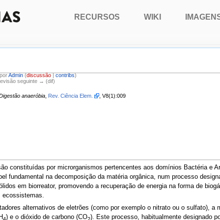
RECURSOS
WIKI
IMAGEN
 por
Admin
(
discussão
|
contribs
)
Revisão seguinte → (dif)
Digestão anaeróbia
,
Rev. Ciência Elem.
, V8(1):009
o constituídas por microrganismos pertencentes aos domínios Bactéria e A
fundamental na decomposição da matéria orgânica, num processo designado
sólidos em biorreator, promovendo a recuperação de energia na forma de bio
s ecossistemas.
adores alternativos de eletrões (como por exemplo o nitrato ou o sulfato), a
H
) e o dióxido de carbono (CO
). Este processo, habitualmente designado po
4
2