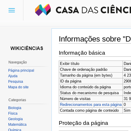
Toggle
navigation
Informações sobre "Da
Ir para:
navegação
,
pesquisa
Informação básica
Navegação
Exibir título
Dani
Chave de ordenação padrão
Dani
Página principal
Tamanho da página (em bytes)
4 2
Ajuda
ID da página
290
Pesquisa
Idioma do conteúdo da página
port
Mapa do site
Status do mecanismo de pesquisa
Inde
Número de visitas
31 
Categorias
Redirecionamentos para esta página
0
Biologia
Contada como página de conteúdo
Sim
Física
Geologia
Proteção da página
Matemática
Química