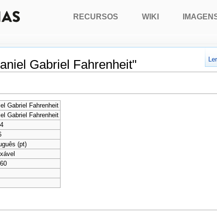
RECURSOS
WIKI
IMAGEN
Le
niel Gabriel Fahrenheit"
el Gabriel Fahrenheit
el Gabriel Fahrenheit
34
6
uguês (pt)
xável
960