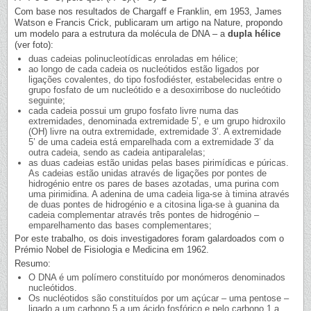
Com base nos resultados de Chargaff e Franklin, em 1953, James
Watson e Francis Crick, publicaram um artigo na Nature, propondo
um modelo para a estrutura da molécula de DNA – a
dupla hélice
(ver foto):
duas cadeias polinucleotídicas enroladas em hélice;
ao longo de cada cadeia os nucleótidos estão ligados por
ligações covalentes, do tipo fosfodiéster, estabelecidas entre o
grupo fosfato de um nucleótido e a desoxirribose do nucleótido
seguinte;
cada cadeia possui um grupo fosfato livre numa das
extremidades, denominada extremidade 5’, e um grupo hidroxilo
(OH) livre na outra extremidade, extremidade 3’. A extremidade
5’ de uma cadeia está emparelhada com a extremidade 3’ da
outra cadeia, sendo as cadeia antiparalelas;
as duas cadeias estão unidas pelas bases pirimídicas e púricas.
As cadeias estão unidas através de ligações por pontes de
hidrogénio entre os pares de bases azotadas, uma purina com
uma pirimidina. A adenina de uma cadeia liga-se à timina através
de duas pontes de hidrogénio e a citosina liga-se à guanina da
cadeia complementar através três pontes de hidrogénio –
emparelhamento das bases complementares;
Por este trabalho, os dois investigadores foram galardoados com o
Prémio Nobel de Fisiologia e Medicina em 1962.
Resumo:
O DNA é um polímero constituído por monómeros denominados
nucleótidos.
Os nucléotidos são constituídos por um açúcar – uma pentose –
ligado a um carbono 5 a um ácido fosfórico e pelo carbono 1 a