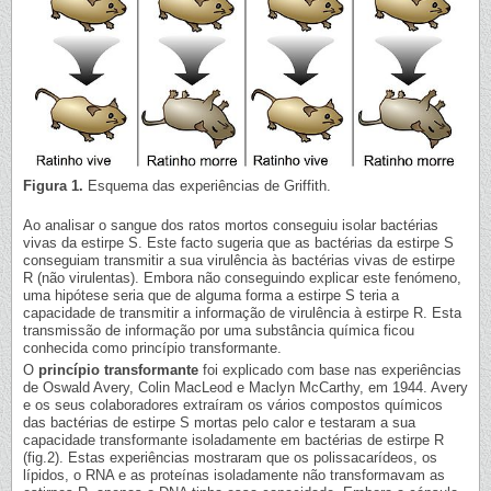
Figura 1.
Esquema das experiências de Griffith.
Ao analisar o sangue dos ratos mortos conseguiu isolar bactérias
vivas da estirpe S. Este facto sugeria que as bactérias da estirpe S
conseguiam transmitir a sua virulência às bactérias vivas de estirpe
R (não virulentas). Embora não conseguindo explicar este fenómeno,
uma hipótese seria que de alguma forma a estirpe S teria a
capacidade de transmitir a informação de virulência à estirpe R. Esta
transmissão de informação por uma substância química ficou
conhecida como princípio transformante.
O
princípio transformante
foi explicado com base nas experiências
de Oswald Avery, Colin MacLeod e Maclyn McCarthy, em 1944. Avery
e os seus colaboradores extraíram os vários compostos químicos
das bactérias de estirpe S mortas pelo calor e testaram a sua
capacidade transformante isoladamente em bactérias de estirpe R
(fig.2). Estas experiências mostraram que os polissacarídeos, os
lípidos, o RNA e as proteínas isoladamente não transformavam as