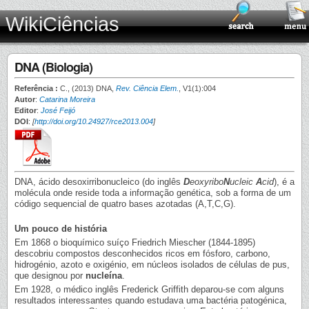
WikiCiências
DNA (Biologia)
Referência :
C., (2013) DNA,
Rev. Ciência Elem.
, V1(1):004
Autor
:
Catarina Moreira
Editor
:
José Feijó
DOI
:
[
http://doi.org/10.24927/rce2013.004
]
DNA, ácido desoxirribonucleico (do inglês
D
eoxyribo
N
ucleic
A
cid
), é a
molécula onde reside toda a informação genética, sob a forma de um
código sequencial de quatro bases azotadas (A,T,C,G).
Um pouco de história
Em 1868 o bioquímico suíço Friedrich Miescher (1844-1895)
descobriu compostos desconhecidos ricos em fósforo, carbono,
hidrogénio, azoto e oxigénio, em núcleos isolados de células de pus,
que designou por
nucleína
.
Em 1928, o médico inglês Frederick Griffith deparou-se com alguns
resultados interessantes quando estudava uma bactéria patogénica,