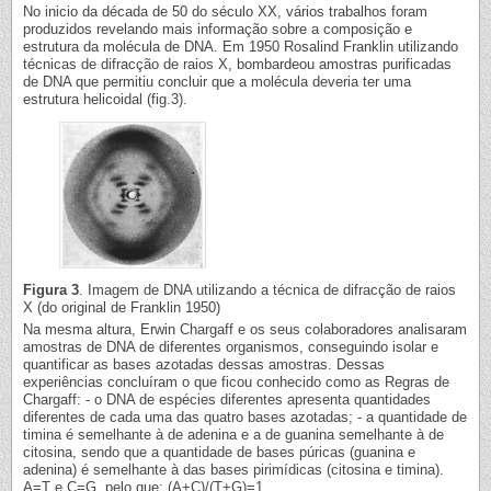
No inicio da década de 50 do século XX, vários trabalhos foram
produzidos revelando mais informação sobre a composição e
estrutura da molécula de DNA. Em 1950 Rosalind Franklin utilizando
técnicas de difracção de raios X, bombardeou amostras purificadas
de DNA que permitiu concluir que a molécula deveria ter uma
estrutura helicoidal (fig.3).
Figura 3
. Imagem de DNA utilizando a técnica de difracção de raios
X (do original de Franklin 1950)
Na mesma altura, Erwin Chargaff e os seus colaboradores analisaram
amostras de DNA de diferentes organismos, conseguindo isolar e
quantificar as bases azotadas dessas amostras. Dessas
experiências concluíram o que ficou conhecido como as Regras de
Chargaff: - o DNA de espécies diferentes apresenta quantidades
diferentes de cada uma das quatro bases azotadas; - a quantidade de
timina é semelhante à de adenina e a de guanina semelhante à de
citosina, sendo que a quantidade de bases púricas (guanina e
adenina) é semelhante à das bases pirimídicas (citosina e timina).
A=T e C=G, pelo que: (A+C)/(T+G)=1