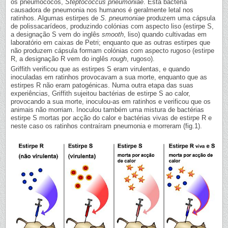
os pneumococos,
Steptococcus pneumoniae
. Esta bactéria
causadora de pneumonia nos humanos é geralmente letal nos
ratinhos. Algumas estirpes de
S. pneumoniae
produzem uma cápsula
de polissacarídeos, produzindo colónias com aspecto liso (estirpe S,
a designação S vem do inglês
smooth
, liso) quando cultivadas em
laboratório em caixas de Petri; enquanto que as outras estirpes que
não produzem cápsula formam colónias com aspecto rugoso (estirpe
R, a designação R vem do inglês
rough
, rugoso).
Griffith verificou que as estirpes S eram virulentas, e quando
inoculadas em ratinhos provocavam a sua morte, enquanto que as
estirpes R não eram patogénicas. Numa outra etapa das suas
experiências, Griffith sujeitou bactérias de estirpe S ao calor,
provocando a sua morte, inoculou-as em ratinhos e verificou que os
animais não morriam. Inoculou também uma mistura de bactérias
estirpe S mortas por acção do calor e bactérias vivas de estirpe R e
neste caso os ratinhos contraíram pneumonia e morreram (fig.1).