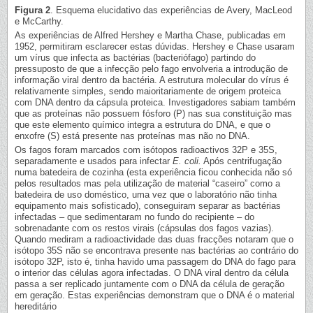
Figura 2
. Esquema elucidativo das experiências de Avery, MacLeod
e McCarthy.
As experiências de Alfred Hershey e Martha Chase, publicadas em
1952, permitiram esclarecer estas dúvidas. Hershey e Chase usaram
um vírus que infecta as bactérias (bacteriófago) partindo do
pressuposto de que a infecção pelo fago envolveria a introdução de
informação viral dentro da bactéria. A estrutura molecular do vírus é
relativamente simples, sendo maioritariamente de origem proteica
com DNA dentro da cápsula proteica. Investigadores sabiam também
que as proteínas não possuem fósforo (P) nas sua constituição mas
que este elemento químico integra a estrutura do DNA, e que o
enxofre (S) está presente nas proteínas mas não no DNA.
Os fagos foram marcados com isótopos radioactivos 32P e 35S,
separadamente e usados para infectar
E. coli.
Após centrifugação
numa batedeira de cozinha (esta experiência ficou conhecida não só
pelos resultados mas pela utilização de material “caseiro” como a
batedeira de uso doméstico, uma vez que o laboratório não tinha
equipamento mais sofisticado), conseguiram separar as bactérias
infectadas – que sedimentaram no fundo do recipiente – do
sobrenadante com os restos virais (cápsulas dos fagos vazias).
Quando mediram a radioactividade das duas fracções notaram que o
isótopo 35S não se encontrava presente nas bactérias ao contrário do
isótopo 32P, isto é, tinha havido uma passagem do DNA do fago para
o interior das células agora infectadas. O DNA viral dentro da célula
passa a ser replicado juntamente com o DNA da célula de geração
em geração. Estas experiências demonstram que o DNA é o material
hereditário