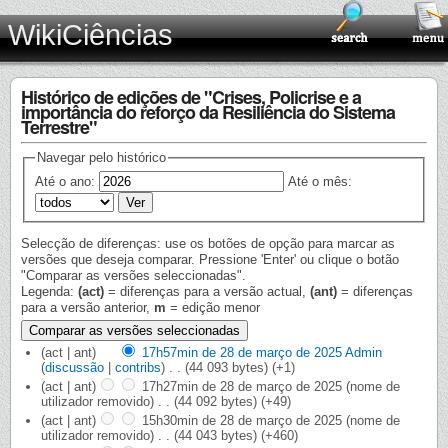
WikiCiências
Histórico de edições de "Crises, Policrise e a
importância do reforço da Resiliência do Sistema
Terrestre"
Navegar pelo histórico
Até o ano:
Até o mês:
Selecção de diferenças: use os botões de opção para marcar as
versões que deseja comparar. Pressione 'Enter' ou clique o botão
"Comparar as versões seleccionadas".
Legenda:
(act)
= diferenças para a versão actual,
(ant)
= diferenças
para a versão anterior,
m
= edição menor
(act | ant)
17h57min de 28 de março de 2025
‎
Admin
(
discussão
|
contribs
)
‎
. .
(44 093 bytes)
(+1)
(act | ant)
17h27min de 28 de março de 2025
‎
(nome de
utilizador removido)
‎
. .
(44 092 bytes)
(+49)
(act | ant)
15h30min de 28 de março de 2025
‎
(nome de
utilizador removido)
‎
. .
(44 043 bytes)
(+460)