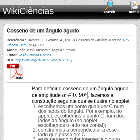
WikiCiências
Cosseno de um ângulo agudo
Referência :
Tavares, J., Geraldo, A., (2017)
Cosseno de um ângulo agudo
,
Rev.
Ciência Elem.
, V5(4):082
Autor
:
João Nuno Tavares e Ângela Geraldo
Editor
:
José Ferreira Gomes
DOI
:
[
https://doi.org/10.24927/rce2017.082
]
Para definir o cosseno de um ângulo agudo
∈
]
0
,
90
[
de amplitude
α
º
, fazemos a
α
∈
]
0
,
90
º
[
construção seguinte que se ilustra no applet
escolhemos um ponto qualquer C num
dos lados do ângulo. Por exemplo, no
applet, escolhemos o ponto C num dos
lados do ângulo (no applet
escolhemos o lado horizontal);
construímos a perpendicular a esse
lado que passa em C;
essa perpendicular intersecta o outro