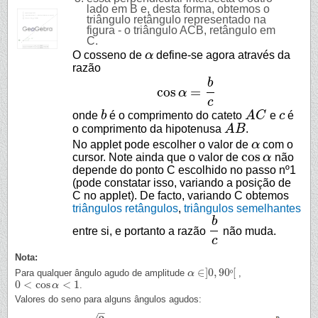
lado em B e, desta forma, obtemos o
triângulo retângulo representado na
figura - o triângulo ACB, retângulo em
C.
O cosseno de
α
define-se agora através da
α
razão
b
cos
=
α
cos
α
=
b
c
c
onde
b
é o comprimento do cateto
A
C
e
c
é
b
A
C
c
o comprimento da hipotenusa
A
B
.
A
B
No applet pode escolher o valor de
α
com o
α
cos
cursor. Note ainda que o valor de
α
não
cos
α
depende do ponto C escolhido no passo nº1
(pode constatar isso, variando a posição de
C no applet). De facto, variando C obtemos
triângulos retângulos
,
triângulos semelhantes
b
entre si, e portanto a razão
não muda.
b
c
c
Nota:
∈
]
0
,
90
[
Para qualquer ângulo agudo de amplitude
º
,
α
α
∈
]
0
,
90
º
[
0
<
cos
<
1
.
0
<
cos
α
<
1
α
Valores do seno para alguns ângulos agudos:
–