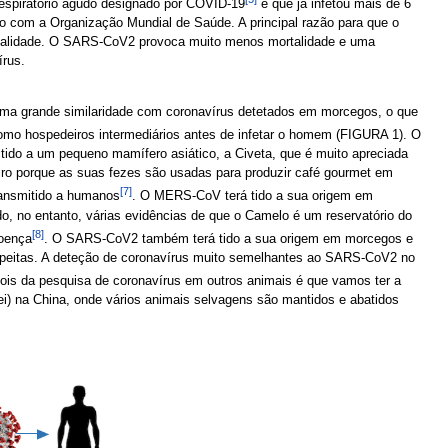
espiratório agudo designado por COVID-19
e que já infetou mais de 6
 com a Organização Mundial de Saúde. A principal razão para que o
talidade. O SARS-CoV2 provoca muito menos mortalidade e uma
írus.
 grande similaridade com coronavírus detetados em morcegos, o que
como hospedeiros intermediários antes de infetar o homem (FIGURA 1). O
ido a um pequeno mamífero asiático, a Civeta, que é muito apreciada
ro porque as suas fezes são usadas para produzir café gourmet em
[7]
ransmitido a humanos
. O MERS-CoV terá tido a sua origem em
o, no entanto, várias evidências de que o Camelo é um reservatório do
[8]
doença
. O SARS-CoV2 também terá tido a sua origem em morcegos e
speitas. A deteção de coronavírus muito semelhantes ao SARS-CoV2 no
pois da pesquisa de coronavírus em outros animais é que vamos ter a
ei) na China, onde vários animais selvagens são mantidos e abatidos