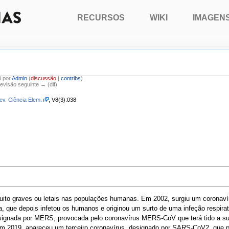
RECURSOS
WIKI
IMAGEN
0 por
Admin
(
discussão
|
contribs
)
Revisão seguinte → (dif)
ev. Ciência Elem.
, V8(3):038
muito graves ou letais nas populações humanas. Em 2002, surgiu um coronav
a, que depois infetou os humanos e originou um surto de uma infeção respir
designada por MERS, provocada pelo coronavírus MERS-CoV que terá tido a 
Em 2019, apareceu um terceiro coronavírus, designado por SARS-CoV2, que 