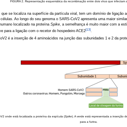
FIGURA 2. Representação esquemática da recombinação entre dois vírus que infectam 
, que se localiza na superfície da partícula viral, tem um domínio de ligaç
s células. Ao longo do seu genoma o SARS-CoV2 apresenta uma maior similar
 humano localizado na proteína
Spike
, a semelhança é muito maior com a est
[13]
e para a ligação com o recetor do hospedeiro ACE2
.
oV2 é a inserção de 4 aminoácidos na junção das subunidades 1 e 2 da prote
 onde está localizada a proteína da espícula (
Spike
). A verde está representada a inserção
para a furina.