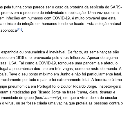
das pela furina como parece ser o caso da proteína da espícula do SARS-
 e promovem o processo de infetividade e replicação. Uma vez que esta
em infeções em humanos com COVID-19, é muito provável que esta
ra o ínicio da infeção em humanos tendo-se fixado. Esta seleção natural
[15]
 zoonótica
.
 espanhola ou pneumónica é inevitável. De facto, as semelhanças são
eceu em 1918 e foi provocada pelo vírus Influenza. Apesar de alguma
Kansas, USA. Tal como a COVID-19, tornou-se uma pandemia e afetou o
tugal a pneumónica deu- -se em três vagas, como no resto do mundo. A
país. Teve o seu ponto máximo em Junho e não foi particularmente letal.
pidamente por todo o país e foi extremamente letal. A terceira e última
ripe pneumómica em Portugal foi o Doutor Ricardo Jorge, Inspetor-geral
am sintetizadas por Ricardo Jorge na frase “
cama, dieta, tisanas e
 imunidade de grupo (
herd immunity
), em que o vírus deixa de circular
o vírus, ou se fosse criada uma vacina que proteja as pessoas contra o