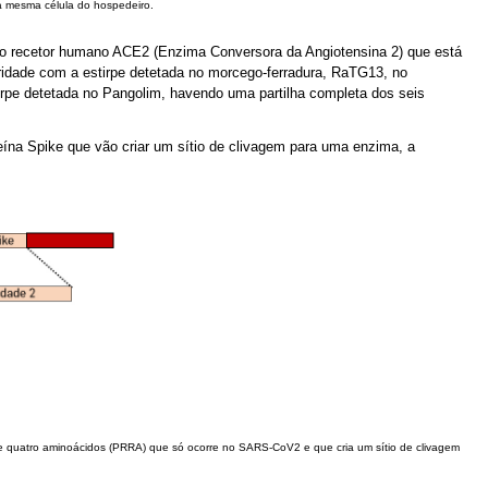
a mesma célula do hospedeiro.
ão ao recetor humano ACE2 (Enzima Conversora da Angiotensina 2) que está
idade com a estirpe detetada no morcego-ferradura, RaTG13, no
irpe detetada no Pangolim, havendo uma partilha completa dos seis
ína Spike que vão criar um sítio de clivagem para uma enzima, a
 de quatro aminoácidos (PRRA) que só ocorre no SARS-CoV2 e que cria um sítio de clivagem