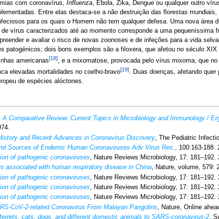
emias com coronavírus,
Influenza
, Ébola, Zika, Dengue ou qualquer outro vír
ementadas. Entre elas destaca-se a não destruição das florestas mundiais, e
eciosos para os quais o Homem não tem qualquer defesa. Uma nova área de 
 de vírus caracterizados até ao momento corresponde a uma pequeníssima fraç
mpreender e avaliar o risco de novas zoonoses e de infeções para a vida sel
s patogénicos; dois bons exemplos são a filoxera, que afetou no século XIX
[18]
vinhas americanas
, e a mixomatose, provocada pelo vírus mixoma, que no 
[19]
oca elevadas mortalidades no coelho-bravo
. Duas doenças, afetando quer
uropeu de espécies alóctones.
 A Comparative Review. Current Topics in Microbiology and Immunology / Erg
974.
History and Recent Advances in Coronavirus Discovery
, The Pediatric Infect
nd Sources of Endemic Human Coronaviruses Adv Virus Res.
, 100:163-188. 
tion of pathogenic coronaviruses
, Nature Reviews Microbiology, 17: 181–192. 
s associated with human respiratory disease in China
, Nature, volume, 579: 
tion of pathogenic coronaviruses
, Nature Reviews Microbiology, 17: 181–192. 
tion of pathogenic coronaviruses
, Nature Reviews Microbiology, 17: 181–192. 
tion of pathogenic coronaviruses
, Nature Reviews Microbiology, 17: 181–192. 
SARS-CoV-2-related Coronavirus From Malayan Pangolins
, Nature, Online ahead
f ferrets, cats, dogs, and different domestic animals to SARS-coronavirus-2
, S