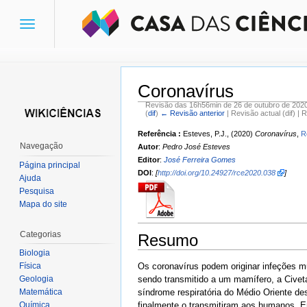
Toggle
navigation
Coronavírus
Revisão das 16h56min de 26 de outubro de 202
(
dif
)
← Revisão anterior
| Revisão actual (dif) | 
Ir para:
navegação
,
pesquisa
Referência :
Esteves, P.J., (2020)
Coronavírus
,
R
Navegação
Autor
:
Pedro José Esteves
Editor
:
José Ferreira Gomes
Página principal
DOI
:
[
http://doi.org/10.24927/rce2020.038
]
Ajuda
Pesquisa
Mapa do site
Categorias
Resumo
Biologia
Os coronavírus podem originar infeções 
Física
sendo transmitido a um mamífero, a Civet
Geologia
síndrome respiratória do Médio Oriente 
Matemática
finalmente o transmitiram aos humanos. 
Química