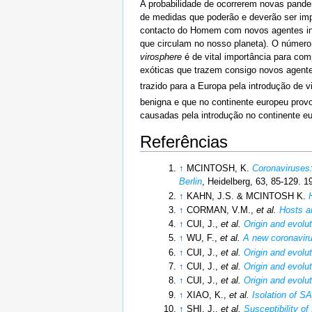
A probabilidade de ocorrerem novas pand
de medidas que poderão e deverão ser impl
contacto do Homem com novos agentes inf
que circulam no nosso planeta). O número
virosphere
é de vital importância para co
exóticas que trazem consigo novos agente
trazido para a Europa pela introdução de 
benigna e que no continente europeu prov
causadas pela introdução no continente e
Referências
↑
MCINTOSH, K.
Coronaviruses:
Berlin
, Heidelberg, 63, 85-129. 1
↑
KAHN, J.S. & MCINTOSH K.
↑
CORMAN, V.M.,
et al.
Hosts a
↑
CUI, J.,
et al.
Origin and evolu
↑
WU, F.,
et al.
A new coronaviru
↑
CUI, J.,
et al.
Origin and evolu
↑
CUI, J.,
et al.
Origin and evolu
↑
CUI, J.,
et al.
Origin and evolu
↑
XIAO, K.,
et al.
Isolation of 
↑
SHI, J.,
et al.
Susceptibility o