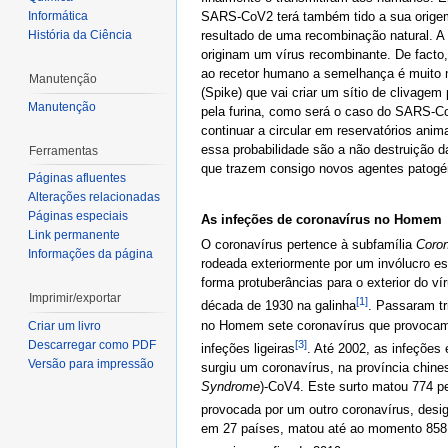
SARS-CoV2 terá também tido a sua origem
Informática
resultado de uma recombinação natural. A 
História da Ciência
originam um vírus recombinante. De facto
ao recetor humano a semelhança é muito m
Manutenção
(Spike) que vai criar um sítio de clivage
Manutenção
pela furina, como será o caso do SARS-Co
continuar a circular em reservatórios ani
essa probabilidade são a não destruição d
Ferramentas
que trazem consigo novos agentes patogé
Páginas afluentes
Alterações relacionadas
Páginas especiais
As infeções de coronavírus no Homem
Link permanente
O coronavírus pertence à subfamília
Coron
Informações da página
rodeada exteriormente por um invólucro ess
forma protuberâncias para o exterior do ví
Imprimir/exportar
[1]
década de 1930 na galinha
. Passaram tr
no Homem sete coronavírus que provocam
Criar um livro
[3]
Descarregar como PDF
infeções ligeiras
. Até 2002, as infeções
Versão para impressão
surgiu um coronavírus, na província chin
Syndrome
)-CoV4. Este surto matou 774 p
provocada por um outro coronavírus, des
em 27 países, matou até ao momento 858 p