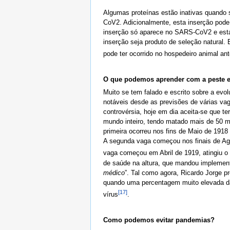
Algumas proteínas estão inativas quando s
CoV2. Adicionalmente, esta inserção pode 
inserção só aparece no SARS-CoV2 e est
inserção seja produto de seleção natural.
pode ter ocorrido no hospedeiro animal an
O que podemos aprender com a peste 
Muito se tem falado e escrito sobre a ev
notáveis desde as previsões de várias va
controvérsia, hoje em dia aceita-se que 
mundo inteiro, tendo matado mais de 50 
primeira ocorreu nos fins de Maio de 1918
A segunda vaga começou nos finais de Agos
vaga começou em Abril de 1919, atingiu o 
de saúde na altura, que mandou implement
médico
”. Tal como agora, Ricardo Jorge p
quando uma percentagem muito elevada da 
[17]
vírus
.
Como podemos evitar pandemias?