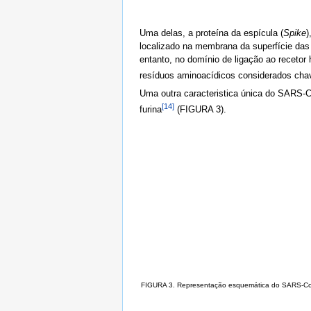
Uma delas, a proteína da espícula (
Spike
)
localizado na membrana da superfície da
entanto, no domínio de ligação ao recetor
resíduos aminoacídicos considerados chav
Uma outra caracteristica única do SARS-C
[14]
furina
(FIGURA 3).
FIGURA 3. Representação esquemática do SARS-CoV2