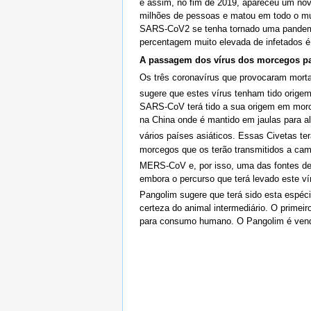
e assim, no fim de 2019, apareceu um no
milhões de pessoas e matou em todo o mu
SARS-CoV2 se tenha tornado uma pandemi
percentagem muito elevada de infetados é
A passagem dos vírus dos morcegos 
Os três coronavírus que provocaram mor
sugere que estes vírus tenham tido orig
SARS-CoV terá tido a sua origem em morce
na China onde é mantido em jaulas para 
vários países asiáticos. Essas Civetas t
morcegos que os terão transmitidos a came
MERS-CoV e, por isso, uma das fontes de
embora o percurso que terá levado este 
Pangolim sugere que terá sido esta espéci
certeza do animal intermediário. O prime
para consumo humano. O Pangolim é vendid