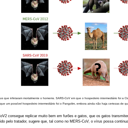
rus que infetaram mortalmente o homems. SARS-CoV em que o hospedeiro intermediário foi a C
que um possível hospedeiro intermediário foi o Pangolim, embora ainda não haja certezas de qual
2 consegue replicar muito bem em furões e gatos, que os gatos transmitem 
tido pelo tratador, sugere que, tal como no MERS-CoV, o vírus possa continua