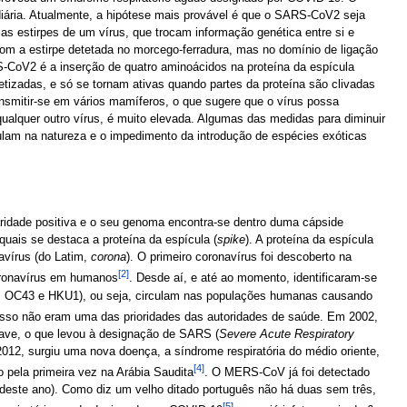
ária. Atualmente, a hipótese mais provável é que o SARS-CoV2 seja
as estirpes de um vírus, que trocam informação genética entre si e
m a estirpe detetada no morcego-ferradura, mas no domínio de ligação
-CoV2 é a inserção de quatro aminoácidos na proteína da espícula
tetizadas, e só se tornam ativas quando partes da proteína são clivadas
smitir-se em vários mamíferos, o que sugere que o vírus possa
ualquer outro vírus, é muito elevada. Algumas das medidas para diminuir
culam na natureza e o impedimento da introdução de espécies exóticas
aridade positiva e o seu genoma encontra-se dentro duma cápside
quais se destaca a proteína da espícula (
spike
). A proteína da espícula
navírus (do Latim,
corona
). O primeiro coronavírus foi descoberto na
[2]
coronavírus em humanos
. Desde aí, e até ao momento, identificaram-se
 OC43 e HKU1), ou seja, circulam nas populações humanas causando
 isso não eram uma das prioridades das autoridades de saúde. Em 2002,
rave, o que levou à designação de SARS (
Severe Acute Respiratory
12, surgiu uma nova doença, a síndrome respiratória do médio oriente,
[4]
do pela primeira vez na Arábia Saudita
. O MERS-CoV já foi detectado
deste ano). Como diz um velho ditado português não há duas sem três,
[5]