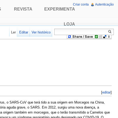
Criar conta
Autenticação
S
REVISTA
EXPERIMENTA
LOJA
Ler
Editar
Ver histórico
[
editar
]
írus, o SARS-CoV que terá tido a sua origem em Morcegos na China,
atória aguda grave, o SARS. Em 2012, surgiu uma nova doença, a
sua origem também em morcegos, que o terão transmitido a Camelos que
provoca um síndrome respiratório agudo designado por COVID-19. O