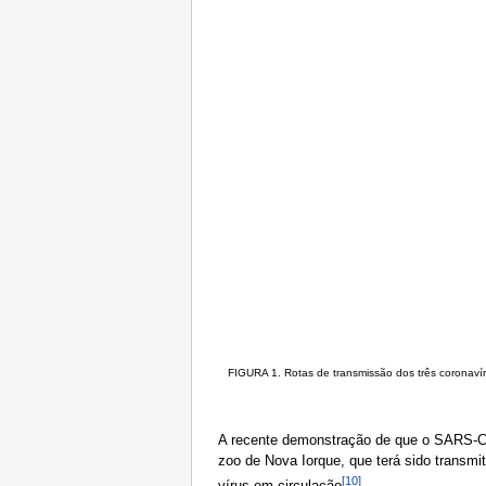
FIGURA 1. Rotas de transmissão dos três coronaví
A recente demonstração de que o SARS-CoV
zoo de Nova Iorque, que terá sido transmi
[10]
vírus em circulação
.