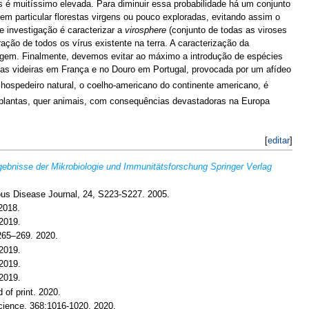
us é muitíssimo elevada. Para diminuir essa probabilidade há um conjunto
m particular florestas virgens ou pouco exploradas, evitando assim o
investigação é caracterizar a
virosphere
(conjunto de todas as viroses
ão de todos os vírus existente na terra. A caracterização da
vagem. Finalmente, devemos evitar ao máximo a introdução de espécies
 as videiras em França e no Douro em Portugal, provocada por um afídeo
hospedeiro natural, o coelho-americano do continente americano, é
 plantas, quer animais, com consequências devastadoras na Europa
[
editar
]
ebnisse der Mikrobiologie und Immunitätsforschung Springer Verlag
ious Disease Journal, 24, S223-S227. 2005.
2018.
2019.
265–269. 2020.
2019.
2019.
2019.
 of print. 2020.
cience, 368:1016-1020. 2020.