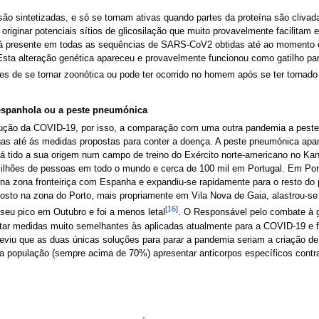
ão sintetizadas, e só se tornam ativas quando partes da proteína são cliva
originar potenciais sítios de glicosilação que muito provavelmente facilitam
á presente em todas as sequências de SARS-CoV2 obtidas até ao momento 
 Esta alteração genética apareceu e provavelmente funcionou como gatilho pa
tes de se tornar zoonótica ou pode ter ocorrido no homem após se ter tornado
espanhola ou a peste pneumónica
olução da COVID-19, por isso, a comparação com uma outra pandemia a peste
gas até ás medidas propostas para conter a doença. A peste pneumónica apar
terá tido a sua origem num campo de treino do Exército norte-americano no 
milhões de pessoas em todo o mundo e cerca de 100 mil em Portugal. Em Por
 na zona fronteiriça com Espanha e expandiu-se rapidamente para o resto do 
to na zona do Porto, mais propriamente em Vila Nova de Gaia, alastrou-se ra
[16]
seu pico em Outubro e foi a menos letal
. O Responsável pelo combate à g
ar medidas muito semelhantes às aplicadas atualmente para a COVID-19 e for
reviu que as duas únicas soluções para parar a pandemia seriam a criação de
população (sempre acima de 70%) apresentar anticorpos específicos contra 