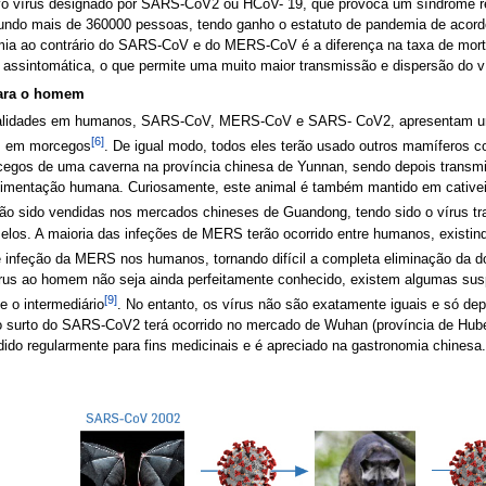
vo vírus designado por SARS-CoV2 ou HCoV- 19, que provoca um síndrome r
ndo mais de 360000 pessoas, tendo ganho o estatuto de pandemia de acordo
a ao contrário do SARS-CoV e do MERS-CoV é a diferença na taxa de mor
 assintomática, o que permite uma muito maior transmissão e dispersão do v
para o homem
talidades em humanos, SARS-CoV, MERS-CoV e SARS- CoV2, apresentam uma
[6]
em em morcegos
. De igual modo, todos eles terão usado outros mamíferos 
gos de uma caverna na província chinesa de Yunnan, sendo depois transmit
alimentação humana. Curiosamente, este animal é também mantido em cativei
erão sido vendidas nos mercados chineses de Guandong, tendo sido o vírus t
los. A maioria das infeções de MERS terão ocorrido entre humanos, existind
 infeção da MERS nos humanos, tornando difícil a completa eliminação da 
vírus ao homem não seja ainda perfeitamente conhecido, existem algumas su
[9]
e o intermediário
. No entanto, os vírus não são exatamente iguais e só de
iro surto do SARS-CoV2 terá ocorrido no mercado de Wuhan (província de Hub
o regularmente para fins medicinais e é apreciado na gastronomia chinesa.