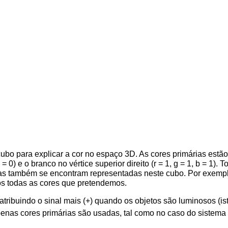
cubo para explicar a cor no espaço 3D. As cores primárias estã
b = 0) e o branco no vértice superior direito (r = 1, g = 1, b = 1
ias também se encontram representadas neste cubo. Por exemplo, 
os todas as cores que pretendemos.
ibuindo o sinal mais (+) quando os objetos são luminosos (isto
apenas cores primárias são usadas, tal como no caso do sistem