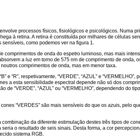
volve processos físicos, fisiológicos e psicológicos. Numa pr
hega à retina. A retina é constituída por milhares de células s
s sensíveis, como podemos ver na figura 1.
 de comprimentos de onda do espetro luminoso, mas mais intens
) absorvem a luz em torno de 575 nm de comprimento de onda, os
z noutros comprimentos de onda, mas em menor taxa.
”, “B” e “R”, respetivamente, “VERDE”, “AZUL” e “VERMELHO”, 
s a esta sensibilidade espectral depende não só dos compri
epção de “VERDE”, “AZUL” ou “VERMELHO”, dependendo do tipo d
os cones “VERDES” são mais sensíveis do que os azuis, pelo que
combinação da diferente estimulação destes três tipos de cone
a seria o resultado de seis sinais. Desta forma, a cor percepci
cido sistema RGB.