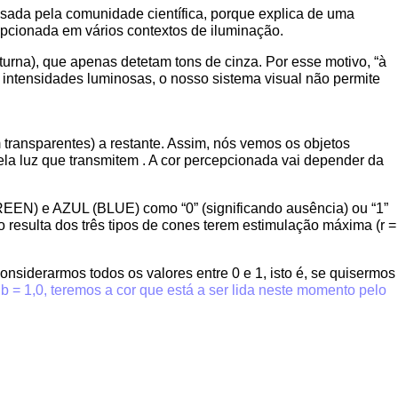
usada pela comunidade científica, porque explica de uma
cepcionada em vários contextos de iluminação.
urna), que apenas detetam tons de cinza. Por esse motivo, “à
s intensidades luminosas, o nosso sistema visual não permite
m transparentes) a restante. Assim, nós vemos os objetos
pela luz que transmitem . A cor percepcionada vai depender da
N) e AZUL (BLUE) como “0” (significando ausência) ou “1”
co resulta dos três tipos de cones terem estimulação máxima (r =
nsiderarmos todos os valores entre 0 e 1, isto é, se quisermos
e b = 1,0, teremos a cor que está a ser lida neste momento pelo