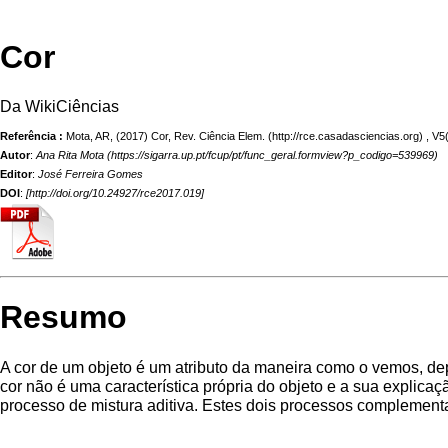
Cor
Da WikiCiências
Referência :
Mota, AR, (2017) Cor,
Rev. Ciência Elem.
, V5
Autor
:
Ana Rita Mota
Editor
:
José Ferreira Gomes
DOI
:
[
http://doi.org/10.24927/rce2017.019
]
Resumo
A cor de um objeto é um atributo da maneira como o vemos, depe
cor não é uma característica própria do objeto e a sua explica
processo de mistura aditiva. Estes dois processos complementa