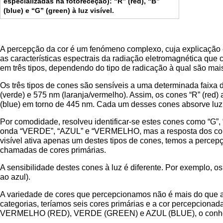
especializadas na fotoreceção): “R” (red), “B”
(blue) e “G” (green) à luz visível.
A percepção da cor é um fenómeno complexo, cuja explicação en
as características espectrais da radiação eletromagnética que c
em três tipos, dependendo do tipo de radicação à qual são mai
Os três tipos de cones são sensíveis a uma determinada faixa
(verde) e 575 nm (laranja/vermelho). Assim, os cones “R” (red
(blue) em torno de 445 nm. Cada um desses cones absorve lu
Por comodidade, resolveu identificar-se estes cones como “G
onda “VERDE”, “AZUL” e “VERMELHO, mas a resposta dos cone
visível ativa apenas um destes tipos de cones, temos a perc
chamadas de cores primárias.
A sensibilidade destes cones à luz é diferente. Por exemplo, 
ao azul).
A variedade de cores que percepcionamos não é mais do que a 
categorias, teríamos seis cores primárias e a cor percepcionad
VERMELHO (RED), VERDE (GREEN) e AZUL (BLUE), o conhe