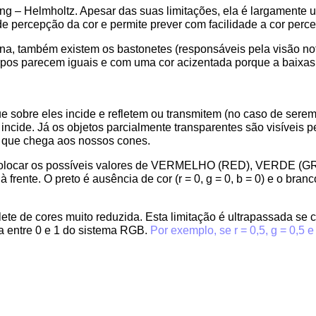
ng – Helmholtz. Apesar das suas limitações, ela é largamente 
 de percepção da cor e permite prever com facilidade a cor per
na, também existem os bastonetes (responsáveis pela visão not
 corpos parecem iguais e com uma cor acizentada porque a baixa
que sobre eles incide e refletem ou transmitem (no caso de sere
 incide. Já os objetos parcialmente transparentes são visíveis 
ida que chega aos nossos cones.
locar os possíveis valores de VERMELHO (RED), VERDE (GREE
frente. O preto é ausência de cor (r = 0, g = 0, b = 0) e o bran
e de cores muito reduzida. Esta limitação é ultrapassada se co
ua entre 0 e 1 do sistema RGB.
Por exemplo, se r = 0,5, g = 0,5 