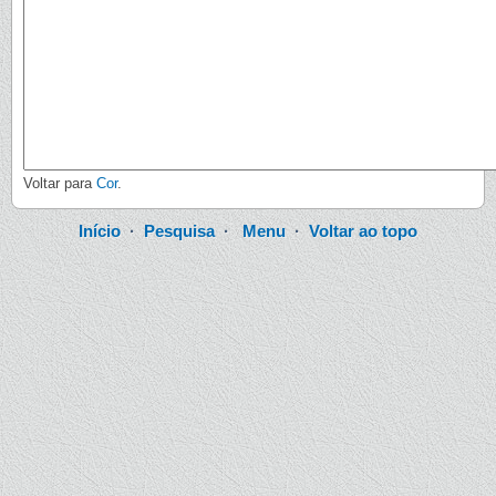
Voltar para
Cor
.
Início
·
Pesquisa
·
Menu
·
Voltar ao topo