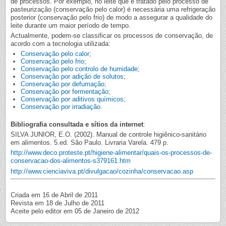
de processos. Por exemplo, no leite que é tratado pelo processo de
pasteurização (conservação pelo calor) é necessária uma refrigeração
posterior (conservação pelo frio) de modo a assegurar a qualidade do
leite durante um maior período de tempo.
Actualmente, podem-se classificar os processos de conservação, de
acordo com a tecnologia utilizada:
Conservação pelo calor
;
Conservação pelo frio
;
Conservação pelo controlo de humidade
;
Conservação por adição de solutos
;
Conservação por defumação
;
Conservação por fermentação
;
Conservação por aditivos químicos
;
Conservação por irradiação
.
Bibliografia consultada e sítios da internet
:
SILVA JUNIOR, E.O. (2002). Manual de controle higiênico-sanitário
em alimentos. 5.ed. São Paulo. Livraria Varela. 479 p.
http://www.deco.proteste.pt/higiene-alimentar/quais-os-processos-de-
conservacao-dos-alimentos-s379161.htm
http://www.cienciaviva.pt/divulgacao/cozinha/conservacao.asp
Criada em 16 de Abril de 2011
Revista em 18 de Julho de 2011
Aceite pelo editor em 05 de Janeiro de 2012