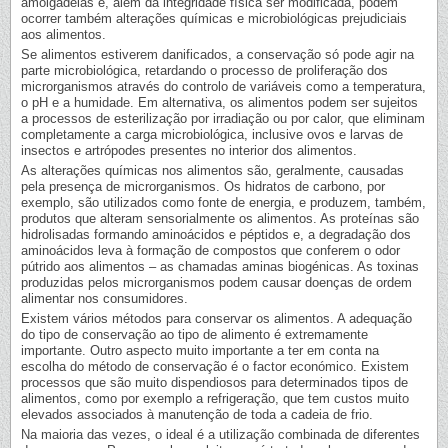
amolgadelas e, além da integridade física ser modificada, podem
ocorrer também alterações químicas e microbiológicas prejudiciais
aos alimentos.
Se alimentos estiverem danificados, a conservação só pode agir na
parte microbiológica, retardando o processo de proliferação dos
microrganismos através do controlo de variáveis como a temperatura,
o pH e a humidade. Em alternativa, os alimentos podem ser sujeitos
a processos de esterilização por irradiação ou por calor, que eliminam
completamente a carga microbiológica, inclusive ovos e larvas de
insectos e artrópodes presentes no interior dos alimentos.
As alterações químicas nos alimentos são, geralmente, causadas
pela presença de microrganismos. Os hidratos de carbono, por
exemplo, são utilizados como fonte de energia, e produzem, também,
produtos que alteram sensorialmente os alimentos. As proteínas são
hidrolisadas formando aminoácidos e péptidos e, a degradação dos
aminoácidos leva à formação de compostos que conferem o odor
pútrido aos alimentos – as chamadas aminas biogénicas. As toxinas
produzidas pelos microrganismos podem causar doenças de ordem
alimentar nos consumidores.
Existem vários métodos para conservar os alimentos. A adequação
do tipo de conservação ao tipo de alimento é extremamente
importante. Outro aspecto muito importante a ter em conta na
escolha do método de conservação é o factor económico. Existem
processos que são muito dispendiosos para determinados tipos de
alimentos, como por exemplo a refrigeração, que tem custos muito
elevados associados à manutenção de toda a cadeia de frio.
Na maioria das vezes, o ideal é a utilização combinada de diferentes