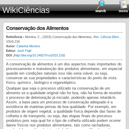
WikiCiências
Conservação dos Alimentos
Referência :
Moreira, C., (2015) Conservação dos Alimentos,
Rev. Ciência Elem.
,
V3(4):216
Autor
:
Catarina Moreira
Editor
:
José Feijó
DOI
:
[
http://doi.org/10.24927/rce2015.216
]
A conservação de alimentos é um dos aspectos mais importantes do
processamento e manutenção dos produtos alimentares, em especial
quando em condições naturais isso não seria viável, ou seja,
conservar as sua propriedades e características do ponto de vista
físico, químico , biológico e organoléptico.
Qualquer que seja o processo utilizado na conservação de um
alimento se a qualidade original não for boa, não há forma de reverter
o processo de deterioração já iniciado, podendo apenas retardá-lo.
Assim, a base para um processo de conservação adequado é a
existência de matérias-primas de boa qualidade. Por exemplo, em
produtos de origem vegetal, a qualidade física depende das fases de
colheita e de transporte, ou seja, das etapas finais do processo
produtivo pois seja qual for o tipo de colheita utilizado podem ocorrer
danos físicos nos produtos alimentares, tais como rachaduras,