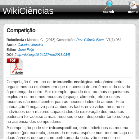
WikiCiências
Competição
Referência :
Moreira, C., (2013) Competição,
Rev. Ciência Elem.
, V1(1):034
Autor
:
Catarina Moreira
Editor
:
José Feijó
DOI
:
[
http://doi.org/10.24927/rce2013.034
]
Competição é um tipo de
interacção ecológica
antagónica entre
organismos ou espécies em que o sucesso de um é reduzido devido
à presença do outro. Por exemplo, quando dois ou mais organismos
exploram os mesmos recursos (espaço, alimento, etc) e esses
recursos são insuficientes para as necessidades de ambos. Esta
interacção é negativa para ambos os lados envolvidos: mesmo os
indivíduos com maiores capacidades de exploração dos recursos
poderiam ter acesso a mais recursos e sem despender tanto esforço,
na ausência dos competidores.
A competição pode ser
intraespecífica
, entre indivíduos da mesma
espécie (por exemplo, peixes da mesma espécie num mesmo lago ou
duas árvores que cresçam perto uma da outra vão competir por