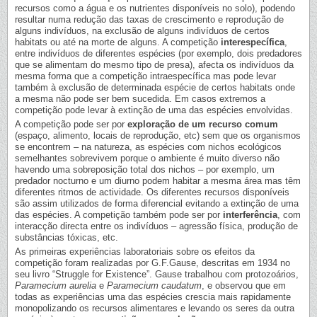
recursos como a água e os nutrientes disponíveis no solo), podendo
resultar numa redução das taxas de crescimento e reprodução de
alguns indivíduos, na exclusão de alguns indivíduos de certos
habitats ou até na morte de alguns. A competição
interespecífica
,
entre indivíduos de diferentes espécies (por exemplo, dois predadores
que se alimentam do mesmo tipo de presa), afecta os indivíduos da
mesma forma que a competição intraespecífica mas pode levar
também à exclusão de determinada espécie de certos habitats onde
a mesma não pode ser bem sucedida. Em casos extremos a
competição pode levar à extinção de uma das espécies envolvidas.
A competição pode ser por
exploração de um recurso comum
(espaço, alimento, locais de reprodução, etc) sem que os organismos
se encontrem – na natureza, as espécies com nichos ecológicos
semelhantes sobrevivem porque o ambiente é muito diverso não
havendo uma sobreposição total dos nichos – por exemplo, um
predador nocturno e um diurno podem habitar a mesma área mas têm
diferentes ritmos de actividade. Os diferentes recursos disponíveis
são assim utilizados de forma diferencial evitando a extinção de uma
das espécies. A competição também pode ser por
interferência
, com
interacção directa entre os indivíduos – agressão física, produção de
substâncias tóxicas, etc.
As primeiras experiências laboratoriais sobre os efeitos da
competição foram realizadas por G.F.Gause, descritas em 1934 no
seu livro “Struggle for Existence”. Gause trabalhou com protozoários,
Paramecium aurelia
e
Paramecium caudatum
, e observou que em
todas as experiências uma das espécies crescia mais rapidamente
monopolizando os recursos alimentares e levando os seres da outra