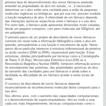
primeira fase do desenvolvimento dos novos fármacos pretende
entender as propriedades do alvo em estudo,
i.e.
, é necessário
determinar se o alvo exibe uma cavidade para a união de pequenas
moléculas orgânicas ou biológicas, que por sua vez, possam modular
a função terapêutica do alvo. A efetividade de um fármaco depende
das interações químicas específicas entre o fármaco e o seu alvo.
Por outro lado, o fármaco pode apresentar dimensões muito variadas,
desde um pequeno composto, com peso molecular até 500g/mol, até
um polipéptido.
O primeiro passo de um projeto de descoberta de novos fármacos
consiste em reunir toda a informação bibliográfica sobre o alvo em
questão, principalmente a sua função e mecanismo de ação. Neste
passo dá-se particular interesse à estrutura tridimensional da proteína
ou ácido nucleico (DNA ou RNA), responsável pela função. Estas
estruturas, obtidas principalmente por técnicas como a Cristalografia
de Raios X (X-Ray), Microscopia Eletrónica (cryo-EM) ou a
Ressonância Magnética Nuclear (NMR), fornecem informação acerca
do enovelamento das proteínas, das propriedades químicas do alvo,
do tamanho das cavidades para unir fármacos e ainda sobre a
facilidade ou dificuldade de um fármaco aceder a estes locais de
união.
O sucesso da descoberta de novos fármacos depende
essencialmente do reconhecimento molecular deste composto para o
seu alvo.
Nos últimos anos, com o aumento das capacidades computacionais
e o desenvolvimento de supercomputadores, têm-se vindo a usar,
cada vez mais frequentemente, técnicas computacionais como o