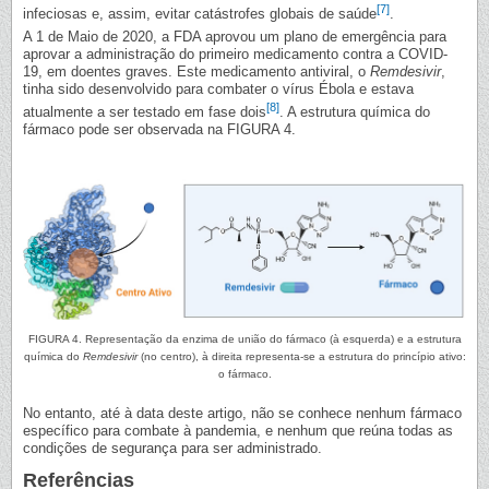
[7]
infeciosas e, assim, evitar catástrofes globais de saúde
.
A 1 de Maio de 2020, a FDA aprovou um plano de emergência para
aprovar a administração do primeiro medicamento contra a COVID-
19, em doentes graves. Este medicamento antiviral, o
Remdesivir
,
tinha sido desenvolvido para combater o vírus Ébola e estava
[8]
atualmente a ser testado em fase dois
. A estrutura química do
fármaco pode ser observada na FIGURA 4.
FIGURA 4. Representação da enzima de união do fármaco (à esquerda) e a estrutura
química do
Remdesivir
(no centro), à direita representa-se a estrutura do princípio ativo:
o fármaco.
No entanto, até à data deste artigo, não se conhece nenhum fármaco
específico para combate à pandemia, e nenhum que reúna todas as
condições de segurança para ser administrado.
Referências