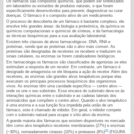
Os fármacos são compostos químicos, que podem ser sintetizados
em laboratório ou extraídos de produtos naturais, e que foram
especificamente desenvolvidos para prevenir, diagnosticar ou curar
doenças. O fármaco é o composto ativo de um medicamento.
O processo de descoberta de um fármaco é bastante complexo, ele
envolve três grandes áreas: da biologia a proteómica, da química os
químicos computacionais e químicos de síntese, e da farmacologia
as técnicas bioquímicas para a sua avaliação laboratorial.
Existem três classes de alvos farmacológicos: DNA, RNA e
proteínas, sendo que as proteínas são o alvo mais comum. As
proteínas são designadas de recetores se recebem e traduzem os
sinais celulares, ou enzimas se forem catalisadores biológicos.
Em farmacologia os fármacos são classificados de agonistas se eles
estimulam a resposta de um recetor. Em contraste, um fármaco é
designado de antagonista se ele bloqueia a ação do recetor. Além dos
recetores, as enzimas são grandes alvos terapêuticos porque elas
executam os principais processos bioquímicos dos organismos
vivos. As enzimas têm uma cavidade específica — centro ativo —
onde se une o seu substrato. Esse encaixe do substrato deve-se às
interações químicas entre o substrato e as cadeias laterais dos
aminoácidos que compõem o centro ativo. Quando o alvo terapêutico
é uma enzima e a sua função fica impedida pela união de um
fármaco, este é chamado de inibidor. Em geral, o inibidor compete
com o substrato natural para ocupar o sítio ativo da enzima.
A grande maioria dos fármacos que existem disponíveis no mercado
têm como alvo terapêutico recetores membranares (27%) e enzimas
[1]
(~30%), nomeadamente cinases (10%) e proteases (8%)
(FIGURA