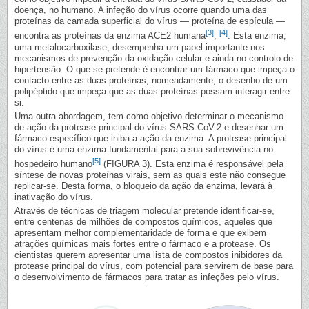
doença, no humano. A infeção do vírus ocorre quando uma das
proteínas da camada superficial do vírus — proteína de espícula —
[3]
[4]
encontra as proteínas da enzima ACE2 humana
,
. Esta enzima,
uma metalocarboxilase, desempenha um papel importante nos
mecanismos de prevenção da oxidação celular e ainda no controlo de
hipertensão. O que se pretende é encontrar um fármaco que impeça o
contacto entre as duas proteínas, nomeadamente, o desenho de um
polipéptido que impeça que as duas proteínas possam interagir entre
si.
Uma outra abordagem, tem como objetivo determinar o mecanismo
de ação da protease principal do vírus SARS-CoV-2 e desenhar um
fármaco específico que iniba a ação da enzima. A protease principal
do vírus é uma enzima fundamental para a sua sobrevivência no
[5]
hospedeiro humano
(FIGURA 3). Esta enzima é responsável pela
síntese de novas proteínas virais, sem as quais este não consegue
replicar-se. Desta forma, o bloqueio da ação da enzima, levará à
inativação do vírus.
Através de técnicas de triagem molecular pretende identificar-se,
entre centenas de milhões de compostos químicos, aqueles que
apresentam melhor complementaridade de forma e que exibem
atrações químicas mais fortes entre o fármaco e a protease. Os
cientistas querem apresentar uma lista de compostos inibidores da
protease principal do vírus, com potencial para servirem de base para
o desenvolvimento de fármacos para tratar as infeções pelo vírus.