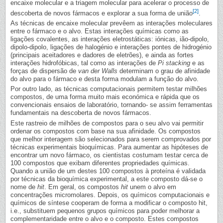
encaixe molecular e a triagem molecular para acelerar o processo de
[2]
descoberta de novos fármacos e explorar a sua forma de união
.
As técnicas de encaixe molecular prevêem as interações moleculares
entre o fármaco e o alvo. Estas interações químicas como as
ligações covalentes, as interações eletrostáticas: iónicas, ião-dipolo,
dipolo-dipolo, ligações de halogénio e interações pontes de hidrogénio
(principais aceitadores e dadores de eletrões), e ainda as fortes
interações hidrofóbicas, tal como as interações de
Pi stacking
e as
forças de dispersão de
van der Walls
determinam o grau de afinidade
do alvo para o fármaco e desta forma modulam a função do alvo.
Por outro lado, as técnicas computacionais permitem testar milhões
compostos, de uma forma muito mais económica e rápida que os
convencionais ensaios de laboratório, tornando- se assim ferramentas
fundamentais na descoberta de novos fármacos.
Este rastreio de milhões de compostos para o seu alvo vai permitir
ordenar os compostos com base na sua afinidade. Os compostos
que melhor interagem são selecionados para serem comprovados por
técnicas experimentais bioquímicas. Para aumentar as hipóteses de
encontrar um novo fármaco, os cientistas costumam testar cerca de
100 compostos que exibam diferentes propriedades químicas.
Quando a união de um destes 100 compostos à proteína é validada
por técnicas da bioquímica experimental, a este composto dá-se o
nome de
hit
. Em geral, os compostos
hit
unem o alvo em
concentrações micromolares. Depois, os químicos computacionais e
químicos de síntese cooperam de forma a modificar o composto hit,
i.e., substituem pequenos grupos químicos para poder melhorar a
complementaridade entre o alvo e o composto. Estes compostos