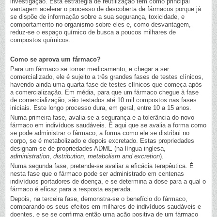
investigação. Esta estratégia de reutilização tem como principal
vantagem acelerar o processo de descoberta de fármacos porque já
se dispõe de informação sobre a sua segurança, toxicidade, e
comportamento no organismo sobre eles e, como desvantagem,
reduz-se o espaço químico de busca a poucos milhares de
compostos químicos.
Como se aprova um fármaco?
Para um fármaco se tornar medicamento, e chegar a ser
comercializado, ele é sujeito a três grandes fases de testes clínicos,
havendo ainda uma quarta fase de testes clínicos que começa após
a comercialização. Em média, para que um fármaco chegue à fase
de comercialização, são testados até 10 mil compostos nas fases
iniciais. Este longo processo dura, em geral, entre 10 a 15 anos.
Numa primeira fase, avalia-se a segurança e a tolerância do novo
fármaco em indivíduos saudáveis. É aqui que se avalia a forma como
se pode administrar o fármaco, a forma como ele se distribui no
corpo, se é metabolizado e depois excretado. Estas propriedades
designam-se de propriedades ADME (na língua inglesa,
administration
,
distribution
,
metabolism and excretion
).
Numa segunda fase, pretende-se avaliar a eficácia terapêutica. É
nesta fase que o fármaco pode ser administrado em centenas
indivíduos portadores de doença, e se determina a dose para a qual o
fármaco é eficaz para a resposta esperada.
Depois, na terceira fase, demonstra-se o benefício do fármaco,
comparando os seus efeitos em milhares de indivíduos saudáveis e
doentes, e se se confirma então uma ação positiva de um fármaco