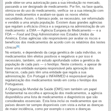
pode obter-se uma autorização para a sua introdução no mercado,
passando a ser designado de medicamento. Por fim, na fase quarta,
otimiza-se do uso do medicamento, verifica- se a sua interação com
outros medicamentos e avaliam-se quais os novos efeitos
secundários. Assim, o fármaco pode, se necessário, ser reformulado
e vendido a uma ampla população. Existem duas grandes agências
que regulam a eficácia clínica e a segurança na administração de um
medicamento: a EMA — Agência Europeia do Medicamento — e a
FDA —
Food and Drug Administration
nos Estados Unidos da
América. Estas agências são responsáveis por avaliar os riscos e
benefícios dos medicamentos de acordo com os relatórios dos testes
[6]
clínicos
.
No entanto, e dependendo da carga genética de cada indivíduo, os
medicamentos têm efeitos positivos e negativos e por isso é
necessário, também, um estudo aprofundado sobre a genética da
população de cada país — o fenótipo. Neste contexto, e apesar de
haver uma entidade europeia responsável pela aprovação dos
fármacos, cada país têm uma entidade que regula a sua
administração. Em Portugal o INFARMED é responsável pela
regularização dos medicamentos tendo em conta o fenótipo dos
Portugueses.
A Organização Mundial da Saúde (OMS) tem também um papel
fundamental na escolha e aprovação dos medicamentos, a agência
disponibiliza uma lista de medicamentos e diagnósticos que são
considerados essenciais. Esta lista inclui os medicamentos que os
países devem ter sempre disponíveis com vista a evitar as doenças
de maior incidência, como por exemplo o cancro e doenças