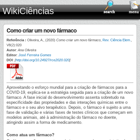
WikiCiências
Como criar um novo fármaco
Referência :
Oliveira, A., (2020)
Como criar um novo fármaco
,
Rev. Ciência Elem.
,
V8(2):020
Autor
:
Ana Oliveira
Editor
:
José Ferreira Gomes
DOI
:
[
http://doi.org/10.24927/rce2020.020
]
Aproveitando o esforço mundial para a criação de fármacos para a
COVID-19, explica-se a estratégia seguida para a criação de um novo
fármaco. A fase inicial do desenvolvimento assenta sobretudo na
especificidade das propriedades e das interações químicas entre o
fármaco e o seu alvo terapêutico. Depois, o fármaco é sujeito a uma
fase de validação e várias fases de testes clínicos que começam em
modelos animais, até à administração do fármaco no doente,
atingindo assim a forma de medicamento.
Como atua um fármaco?