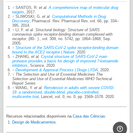
↑
SANTOS, R.
et al.
A comprehensive map of molecular drug
targets
, 2017.
↑
SLIWOSKI, G.
et al.
Computational Methods in Drug
Discovery
, Pharmacol. Rev. Pharmacol Rev, vol. 66, pp. 334–
395, 2014.
↑
LI, F.
et al.
Structural biology: Structure of SARS
coronavirus spike receptor-binding domain complexed with
receptor
, (80-. )., vol. 309, no. 5742, pp. 1864–1868, Sep.
2005.
↑
Structure of the SARS-CoV-2 spike receptor-binding domain
bound to the ACE2 receptor | Nature
. 2020
↑
ZHANG,
et al.
Crystal structure of SARS-CoV-2 main
protease provides a basis for design of improved ?-ketoamide
inhibitors
, Science. 2020.
↑
Development & Approval Process | Drugs | FDA
, 2020.
↑
The Selection and Use of Essential Medicines The
Selection and Use of Essential Medicines WHO Technical
Report Series
↑
WANG, Y.
et al.
Remdesivir in adults with severe COVID-
19: a randomised, double-blind, placebo-controlled,
multicentre trial
, Lancet, vol. 0, no. 0, pp. 1569–1578. 2020.
Recursos relacionados disponíveis na
Casa das Ciências
:
Design de Medicamentos
.