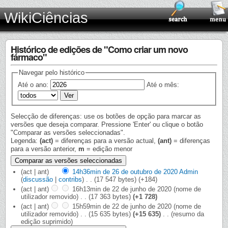
WikiCiências
Histórico de edições de "Como criar um novo
fármaco"
Navegar pelo histórico
Até o ano:
Até o mês:
Selecção de diferenças: use os botões de opção para marcar as
versões que deseja comparar. Pressione 'Enter' ou clique o botão
"Comparar as versões seleccionadas".
Legenda:
(act)
= diferenças para a versão actual,
(ant)
= diferenças
para a versão anterior,
m
= edição menor
(act | ant)
14h36min de 26 de outubro de 2020
‎
Admin
(
discussão
|
contribs
)
‎
. .
(17 547 bytes)
(+184)
(act | ant)
16h13min de 22 de junho de 2020
‎
(nome de
utilizador removido)
‎
. .
(17 363 bytes)
(+1 728)
(act | ant)
15h59min de 22 de junho de 2020
‎
(nome de
utilizador removido)
‎
. .
(15 635 bytes)
(+15 635)
‎
. .
(resumo da
edição suprimido)