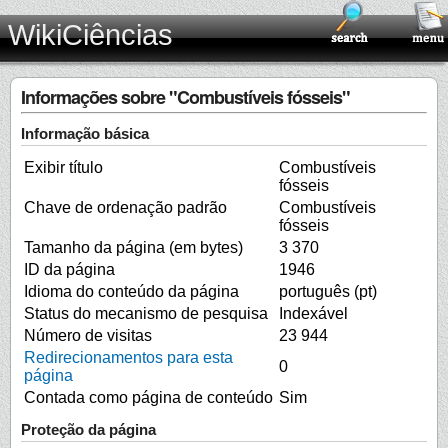
WikiCiências
Informações sobre "Combustíveis fósseis"
Informação básica
Exibir título
Combustíveis
fósseis
Chave de ordenação padrão
Combustíveis
fósseis
Tamanho da página (em bytes)
3 370
ID da página
1946
Idioma do conteúdo da página
português (pt)
Status do mecanismo de pesquisa
Indexável
Número de visitas
23 944
Redirecionamentos para esta
0
página
Contada como página de conteúdo
Sim
Proteção da página