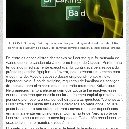
FIGURA 1.
Breaking Bad
, expressão que faz parte da gíria do Sudoeste dos EUA e
significa que alguém se desviou do caminho correto e passou a fazer coisas erradas.
De entre os especialistas destacava-se Locusta que foi acusada de
vários crimes e condenada à morte no tempo de Cláudio. Porém, não
tendo sido imediatamente executada, foi contratada pela esposa do
próprio imperador, Agripina - a Jovem, para preparar um veneno para
o seu marido. Após o sucesso desse empreendimento, o novo
imperador Nero, filho de Agripina, requisitou de imediato os serviços
de Locusta para eliminar o seu meio-irmão mais novo Britannicus.
Nero apreciou tanto a eficácia com que Locusta lhe resolveu esse
enorme problema que decidiu anular a sentença capital que sobre ela
pendia e promovê-la a sua conselheira para as questões “venenosas”.
Mais tarde criou ainda uma escola dedicada ao tema onde Locusta
podia transmitir o seu saber aos mais novos e efetuar experiências
em animais e até em prisioneiros. Com a morte de Nero a sorte de
Locusta tornou a mudar; o novo imperador, Galba, não reconheceu as
suas serventias e mandou executá-la.
Um outro campo onde a fronteira da legalidade está continuamente