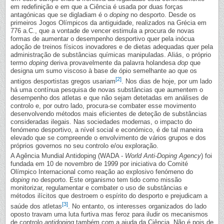
em redefinição e em que a Ciência é usada por duas forças
antagónicas que se digladiam é o
doping
no desporto. Desde os
primeiros Jogos Olímpicos da antiguidade, realizados na Grécia em
776 a.C., que a vontade de vencer estimula a procura de novas
formas de aumentar o desempenho desportivo quer pela inócua
adoção de treinos físicos inovadores e de dietas adequadas quer pela
administração de substâncias químicas manipuladas. Aliás, o próprio
termo
doping
deriva provavelmente da palavra holandesa
dop
que
designa um sumo viscoso à base de ópio semelhante ao que os
[2]
antigos desportistas gregos usariam
. Nos dias de hoje, por um lado
há uma contínua pesquisa de novas substâncias que aumentem o
desempenho dos atletas e que não sejam detetadas em análises de
controlo e, por outro lado, procura-se combater esse movimento
desenvolvendo métodos mais eficientes de deteção de substâncias
consideradas ilegais. Nas sociedades modernas, o impacto do
fenómeno desportivo, a nível social e económico, é de tal maneira
elevado que se compreende o envolvimento de vários grupos e dos
próprios governos no seu controlo e/ou exploração.
A Agência Mundial Antidoping (WADA -
World Anti-Doping Agency
) foi
fundada em 10 de novembro de 1999 por iniciativa do Comité
Olímpico Internacional como reação ao explosivo fenómeno do
doping
no desporto. Este organismo tem tido como missão
monitorizar, regulamentar e combater o uso de substâncias e
métodos ilícitos que destroem o espírito do desporto e prejudicam a
[3]
saúde dos atletas
. No entanto, os interesses organizados do lado
oposto travam uma luta furtiva mas feroz para iludir os mecanismos
de controlo
antidoping
também com a ajuda da Ciência. Não é pois de