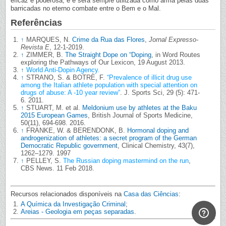
eficaz e poderosa, é e será sempre utilizada como arma pelas duas
barricadas no eterno combate entre o Bem e o Mal.
Referências
↑
MARQUES, N.
Crime da Rua das Flores
,
Jornal Expresso-
Revista E
, 12-1-2019.
↑
ZIMMER, B.
The Straight Dope on “Doping
, in Word Routes
exploring the Pathways of Our Lexicon, 19 August 2013.
↑
World Anti-Dopin Agency.
↑
STRANO, S. & BOTRÈ, F.
“Prevalence of illicit drug use
among the Italian athlete population with special attention on
drugs of abuse: A -10 year review”
. J. Sports Sci, 29 (5): 471-
6. 2011.
↑
STUART, M. et al.
Meldonium use by athletes at the Baku
2015 European Games
, British Journal of Sports Medicine,
50(11), 694-698. 2016.
↑
FRANKE, W. & BERENDONK, B.
Hormonal doping and
androgenization of athletes: a secret program of the German
Democratic Republic government
, Clinical Chemistry, 43(7),
1262–1279. 1997
↑
PELLEY, S.
The Russian doping mastermind on the run
,
CBS News. 11 Feb 2018.
Recursos relacionados disponíveis na
Casa das Ciências
:
A Química da Investigação Criminal
;
Areias - Geologia em peças separadas
.