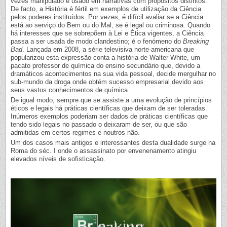
vezes manipulado e usado em narrativas com propósitos distintos.
De facto, a História é fértil em exemplos de utilização da Ciência
pelos poderes instituídos. Por vezes, é difícil avaliar se a Ciência
está ao serviço do Bem ou do Mal, se é legal ou criminosa. Quando
há interesses que se sobrepõem à Lei e Ética vigentes, a Ciência
passa a ser usada de modo clandestino; é o fenómeno do
Breaking
Bad
. Lançada em 2008, a série televisiva norte-americana que
popularizou esta expressão conta a história de Walter White, um
pacato professor de química do ensino secundário que, devido a
dramáticos acontecimentos na sua vida pessoal, decide mergulhar no
sub-mundo da droga onde obtém sucesso empresarial devido aos
seus vastos conhecimentos de química.
De igual modo, sempre que se assiste a uma evolução de princípios
éticos e legais há práticas científicas que deixam de ser toleradas.
Inúmeros exemplos poderiam ser dados de práticas científicas que
tendo sido legais no passado o deixaram de ser, ou que são
admitidas em certos regimes e noutros não.
Um dos casos mais antigos e interessantes desta dualidade surge na
Roma do séc. I onde o assassinato por envenenamento atingiu
elevados níveis de sofisticação.