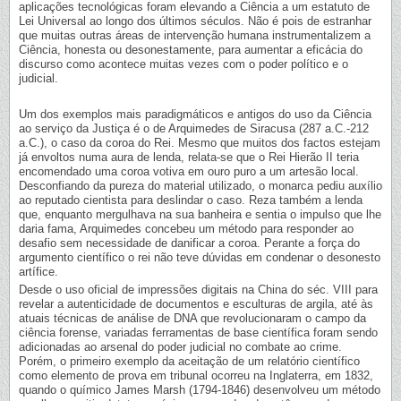
aplicações tecnológicas foram elevando a Ciência a um estatuto de
Lei Universal ao longo dos últimos séculos. Não é pois de estranhar
que muitas outras áreas de intervenção humana instrumentalizem a
Ciência, honesta ou desonestamente, para aumentar a eficácia do
discurso como acontece muitas vezes com o poder político e o
judicial.
Um dos exemplos mais paradigmáticos e antigos do uso da Ciência
ao serviço da Justiça é o de Arquimedes de Siracusa (287 a.C.-212
a.C.), o caso da coroa do Rei. Mesmo que muitos dos factos estejam
já envoltos numa aura de lenda, relata-se que o Rei Hierão II teria
encomendado uma coroa votiva em ouro puro a um artesão local.
Desconfiando da pureza do material utilizado, o monarca pediu auxílio
ao reputado cientista para deslindar o caso. Reza também a lenda
que, enquanto mergulhava na sua banheira e sentia o impulso que lhe
daria fama, Arquimedes concebeu um método para responder ao
desafio sem necessidade de danificar a coroa. Perante a força do
argumento científico o rei não teve dúvidas em condenar o desonesto
artífice.
Desde o uso oficial de impressões digitais na China do séc. VIII para
revelar a autenticidade de documentos e esculturas de argila, até às
atuais técnicas de análise de DNA que revolucionaram o campo da
ciência forense, variadas ferramentas de base científica foram sendo
adicionadas ao arsenal do poder judicial no combate ao crime.
Porém, o primeiro exemplo da aceitação de um relatório científico
como elemento de prova em tribunal ocorreu na Inglaterra, em 1832,
quando o químico James Marsh (1794-1846) desenvolveu um método