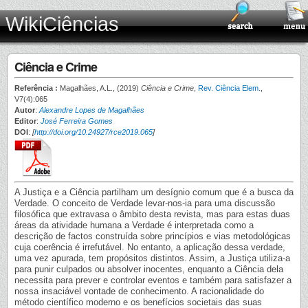
WikiCiências
Ciência e Crime
Referência :
Magalhães, A.L., (2019)
Ciência e Crime
,
Rev. Ciência Elem.
,
V7(4):065
Autor
:
Alexandre Lopes de Magalhães
Editor
:
José Ferreira Gomes
DOI
:
[
http://doi.org/10.24927/rce2019.065
]
A Justiça e a Ciência partilham um desígnio comum que é a busca da
Verdade. O conceito de Verdade levar-nos-ia para uma discussão
filosófica que extravasa o âmbito desta revista, mas para estas duas
áreas da atividade humana a Verdade é interpretada como a
descrição de factos construída sobre princípios e vias metodológicas
cuja coerência é irrefutável. No entanto, a aplicação dessa verdade,
uma vez apurada, tem propósitos distintos. Assim, a Justiça utiliza-a
para punir culpados ou absolver inocentes, enquanto a Ciência dela
necessita para prever e controlar eventos e também para satisfazer a
nossa insaciável vontade de conhecimento. A racionalidade do
método científico moderno e os benefícios societais das suas