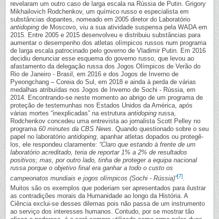
revelaram um outro caso de larga escala na Rússia de Putin. Grigory
Mikhailovich Rodchenkov, um químico russo e especialista em
substâncias dopantes, nomeado em 2005 diretor do Laboratório
antidoping
de Moscovo, viu a sua atividade suspensa pela WADA em
2015. Entre 2005 e 2015 desenvolveu e distribuiu substâncias para
aumentar o desempenho dos atletas olímpicos russos num programa
de larga escala patrocinado pelo governo de Vladimir Putin. Em 2016
decidiu denunciar esse esquema do governo russo, que levou ao
afastamento da delegação russa dos Jogos Olímpicos de Verão do
Rio de Janeiro - Brasil, em 2016 e dos Jogos de Inverno de
Pyeongchang – Coreia do Sul, em 2018 e ainda à perda de várias
medalhas atribuídas nos Jogos de Inverno de Sochi - Rússia, em
2014. Encontrando-se neste momento ao abrigo de um programa de
proteção de testemunhas nos Estados Unidos da América, após
várias mortes “inexplicadas” na estrutura
antidoping
russa,
Rodchenkov concedeu uma entrevista ao jornalista Scott Pelley no
programa
60 minutes da CBS News
. Quando questionado sobre o seu
papel no laboratório
antidoping
, apanhar atletas dopados ou protegê-
los, ele respondeu claramente:
“Claro que estando à frente de um
laboratório acreditado, teria de reportar 1% a 2% de resultados
positivos; mas, por outro lado, tinha de proteger a equipa nacional
russa porque o objetivo final era ganhar a todo o custo os
[7]
campeonatos mundiais e jogos olímpicos (Sochi - Rússia)”
.
Muitos são os exemplos que poderiam ser apresentados para ilustrar
as contradições morais da Humanidade ao longo da História. A
Ciência exclui-se desses dilemas pois não passa de um instrumento
ao serviço dos interesses humanos. Contudo, por se mostrar tão