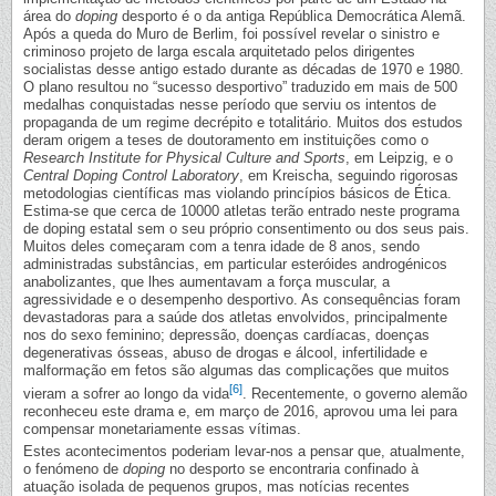
área do
doping
desporto é o da antiga República Democrática Alemã.
Após a queda do Muro de Berlim, foi possível revelar o sinistro e
criminoso projeto de larga escala arquitetado pelos dirigentes
socialistas desse antigo estado durante as décadas de 1970 e 1980.
O plano resultou no “sucesso desportivo” traduzido em mais de 500
medalhas conquistadas nesse período que serviu os intentos de
propaganda de um regime decrépito e totalitário. Muitos dos estudos
deram origem a teses de doutoramento em instituições como o
Research Institute for Physical Culture and Sports
, em Leipzig, e o
Central Doping Control Laboratory
, em Kreischa, seguindo rigorosas
metodologias científicas mas violando princípios básicos de Ética.
Estima-se que cerca de 10000 atletas terão entrado neste programa
de doping estatal sem o seu próprio consentimento ou dos seus pais.
Muitos deles começaram com a tenra idade de 8 anos, sendo
administradas substâncias, em particular esteróides androgénicos
anabolizantes, que lhes aumentavam a força muscular, a
agressividade e o desempenho desportivo. As consequências foram
devastadoras para a saúde dos atletas envolvidos, principalmente
nos do sexo feminino; depressão, doenças cardíacas, doenças
degenerativas ósseas, abuso de drogas e álcool, infertilidade e
malformação em fetos são algumas das complicações que muitos
[6]
vieram a sofrer ao longo da vida
. Recentemente, o governo alemão
reconheceu este drama e, em março de 2016, aprovou uma lei para
compensar monetariamente essas vítimas.
Estes acontecimentos poderiam levar-nos a pensar que, atualmente,
o fenómeno de
doping
no desporto se encontraria confinado à
atuação isolada de pequenos grupos, mas notícias recentes