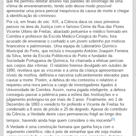
que lhe permitiu detetar arsénio nas paredes do estômago de uma
vítima de envenenamento, tendo sido desse modo possível
apresentar uma prova pericial inequívoca da causa de morte e chegar
à identificação do criminoso.
Por cá, em finais do séc. XIX, a Ciência dava os seus primeiros
passos na área da Justiça com o famoso Crime da Rua das Flores.
Vicente Urbino de Freitas, abastado portuense e médico formado em
Coimbra e professor da Escola Médico-Cirúrgica do Porto, fora
acusado de envenenar o cunhado e um jovem sobrinho por motivos
financeiros e patrimoniais. Uma equipa do Laboratório Químico
Municipal do Porto, que incluía o insuspeito António Joaquim Ferreira
da Silva, lente da Escola Politécnica do Porto e fundador da
Sociedade Portuguesa de Química, foi chamada a efetuar perícias
aos corpos das vítimas. O relatório forense divulgado em outubro de
1890, revelava que as vísceras e a urina da criança apresentavam
níveis de morfina, delfinina e narceína suficientemente elevados para
causar a morte. Porém, a defesa do réu contestou o relatório e
requereu uma nova perícia a cargo de investigadores ligados à
Universidade de Coimbra. Assim, numa jogada inteligente, a defesa
conseguiu passar a polémica para a esfera das Instituições e o
julgamento prolongou-se por mais de 3 anos. Finalmente, em 1 de
Dezembro de 1893 o veredicto foi proferido e Vicente de Freitas foi
condenado a 8 anos de prisão e 20 de degredo. Apesar do contributo
da Ciência, a Verdade deste caso permaneceu frágil ao longo dos
[1]
tempos, havendo ainda hoje quem considere o réu inocente
.
A Verdade é uma construção humana que ganha força com o
argumento científico; não é pois de estranhar que ele seja muitas