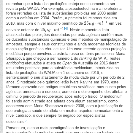
estranhar que a lista das proibições esteja continuamente a ser
revista pela WADA. Por exemplo, a pseudoefedrina e a norefedrina
foram retiradas da lista de substâncias proibidas em 2003 assim
como a cafeína em 2004. Porém, a primeira foi reintroduzida em
−
1
25
⋅
2010, mas com o nível máximo permitido de
em vez
25
μ
μ
g
g
⋅
m
l
m
−
1
l
−
1
[4]
25
⋅
do valor anterior de
. Neste momento a lista
25
μ
μ
g
g
⋅
m
l
m
−
1
l
atualizada das proibições decretadas por esta agência contém mais
de duzentas substâncias químicas e três métodos de manipulação de
amostras, sangue e seus constituintes e ainda modernas técnicas de
manipulação genética e/ou celular. Um caso recente ganhou projeção
mediática porque envolveu a estrela russa do ténis profissional Maria
Sharapova que chegou a ser número 1 do
ranking
da WTA. Testes
antidoping
efetuados à atleta no
Open
da Austrália de 2016 deram
resultados positivos para a substância meldonium, introduzida na
lista de proibições da WADA em 1 de Janeiro de 2016, e
sentenciaram o seu afastamento da modalidade por um período de 2
anos. Sintetizado pelo químico letão Ivars Kalvins em 1970, este
fármaco aprovado nas antigas repúblicas soviéticas mas nunca pelas
agências americana e europeia, aumenta o desempenho dos atletas e
diminui o período de recuperação após esforço físico. O meldonium
foi sendo administrado aos atletas com algum secretismo, como
aconteceu com Maria Sharapova desde 2006, com a justificação de
que protegia a saúde do atleta em muitos aspetos nomeadamente a
nível cardíaco, o que sempre foi negado por especialistas
[5]
ocidentais
.
Porventura, o caso mais paradigmático de investigação e
implementação de métodos científicos por parte de um Estado na