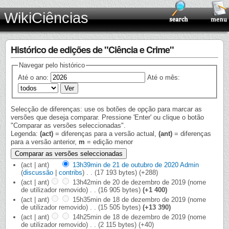
WikiCiências
Histórico de edições de "Ciência e Crime"
Navegar pelo histórico
Até o ano:
Até o mês:
Selecção de diferenças: use os botões de opção para marcar as
versões que deseja comparar. Pressione 'Enter' ou clique o botão
"Comparar as versões seleccionadas".
Legenda:
(act)
= diferenças para a versão actual,
(ant)
= diferenças
para a versão anterior,
m
= edição menor
(act | ant)
13h39min de 21 de outubro de 2020
‎
Admin
(
discussão
|
contribs
)
‎
. .
(17 193 bytes)
(+288)
(act | ant)
13h42min de 20 de dezembro de 2019
‎
(nome
de utilizador removido)
‎
. .
(16 905 bytes)
(+1 400)
(act | ant)
15h35min de 18 de dezembro de 2019
‎
(nome
de utilizador removido)
‎
. .
(15 505 bytes)
(+13 390)
(act | ant)
14h25min de 18 de dezembro de 2019
‎
(nome
de utilizador removido)
‎
. .
(2 115 bytes)
(+40)