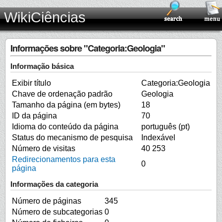
WikiCiências
Informações sobre "Categoria:Geologia"
Informação básica
Exibir título
Categoria:Geologia
Chave de ordenação padrão
Geologia
Tamanho da página (em bytes)
18
ID da página
70
Idioma do conteúdo da página
português (pt)
Status do mecanismo de pesquisa
Indexável
Número de visitas
40 253
Redirecionamentos para esta
0
página
Informações da categoria
Número de páginas
345
Número de subcategorias
0