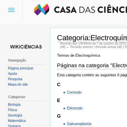
Toggle
navigation
Categoria:Electroquí
Revisão das 14h34min de 7 de outubro de 2010
(dif) ← Revisão anterior | Revisão actual (dif) | 
Ir para:
navegação
,
pesquisa
Termos de Electroquímica
Navegação
Páginas na categoria "Elect
Página principal
Ajuda
Esta categoria contém as seguintes 6 pági
Pesquisa
C
Mapa do site
Corrosão
Categorias
E
Biologia
Eléctrodo
Física
Geologia
G
Matemática
Galvanoplastia
Química