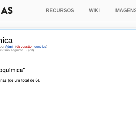
RECURSOS
WIKI
IMAGEN
mica
 por
Admin
(
discussão
|
contribs
)
Revisão seguinte → (dif)
roquímica"
nas (de um total de 6).