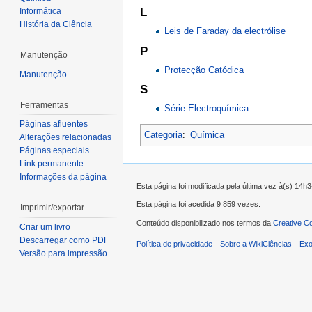
L
Informática
História da Ciência
Leis de Faraday da electrólise
P
Manutenção
Protecção Catódica
Manutenção
S
Ferramentas
Série Electroquímica
Páginas afluentes
Categoria
:
Química
Alterações relacionadas
Páginas especiais
Link permanente
Informações da página
Esta página foi modificada pela última vez à(s) 14h
Esta página foi acedida 9 859 vezes.
Imprimir/exportar
Conteúdo disponibilizado nos termos da
Creative C
Criar um livro
Descarregar como PDF
Política de privacidade
Sobre a WikiCiências
Exo
Versão para impressão