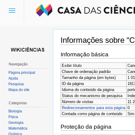
Toggle
navigation
Informações sobre "C
Ir para:
navegação
,
pesquisa
Informação básica
Navegação
Exibir título
Can
Chave de ordenação padrão
Can
Página principal
Tamanho da página (em bytes)
1 0
Ajuda
ID da página
181
Pesquisa
Idioma do conteúdo da página
port
Mapa do site
Status do mecanismo de pesquisa
Inde
Número de visitas
11 2
Categorias
Redirecionamentos para esta página
0
Biologia
Contada como página de conteúdo
Sim
Física
Geologia
Proteção da página
Matemática
Química