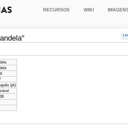
RECURSOS
WIKI
IMAGEN
Le
andela"
dela
dela
19
7
uguês (pt)
xável
08