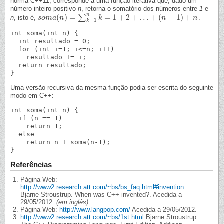
norma C++11, corresponde a uma função iterativa que, dado um
número inteiro positivo
n
, retorna o somatório dos números entre
1
e
n
(
)
=
=
1
+
2
+
…
+
(
−
1
)
+
∑
n
, isto é,
.
s
s
o
o
m
m
a
a
(
n
n
)
=
∑
k
=
1
n
k
=
1
+
k
2
+
…
+
(
n
−
1
)
+
n
n
n
=
1
k
int soma(int n) {

  int resultado = 0;

  for (int i=1; i<=n; i++)

    resultado += i;

  return resultado;

Uma versão recursiva da mesma função podia ser escrita do seguinte
modo em C++:
int soma(int n) {

  if (n == 1)

    return 1;

  else

    return n + soma(n-1);

Referências
Página Web:
http://www2.research.att.com/~bs/bs_faq.html#invention
Bjarne Stroustrup. When was C++ invented?. Acedida a
29/05/2012.
(em inglês)
Página Web:
http://www.langpop.com/
Acedida a 29/05/2012.
http://www2.research.att.com/~bs/1st.html
Bjarne Stroustrup.