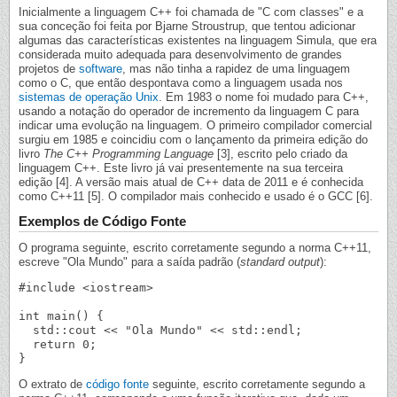
Inicialmente a linguagem C++ foi chamada de "C com classes" e a
sua conceção foi feita por Bjarne Stroustrup, que tentou adicionar
algumas das características existentes na linguagem Simula, que era
considerada muito adequada para desenvolvimento de grandes
projetos de
software
, mas não tinha a rapidez de uma linguagem
como o C, que então despontava como a linguagem usada nos
sistemas de operação
Unix
. Em 1983 o nome foi mudado para C++,
usando a notação do operador de incremento da linguagem C para
indicar uma evolução na linguagem. O primeiro compilador comercial
surgiu em 1985 e coincidiu com o lançamento da primeira edição do
livro
The C++ Programming Language
[3], escrito pelo criado da
linguagem C++. Este livro já vai presentemente na sua terceira
edição [4]. A versão mais atual de C++ data de 2011 e é conhecida
como C++11 [5]. O compilador mais conhecido e usado é o GCC [6].
Exemplos de Código Fonte
O programa seguinte, escrito corretamente segundo a norma C++11,
escreve "Ola Mundo" para a saída padrão (
standard output
):
#include <iostream>

int main() {

  std::cout << "Ola Mundo" << std::endl;

  return 0;

O extrato de
código fonte
seguinte, escrito corretamente segundo a