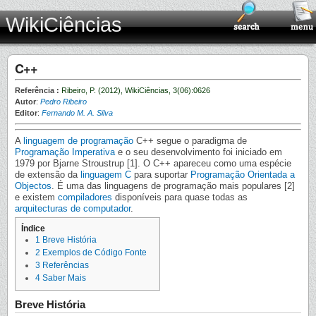
WikiCiências
C++
Referência :
Ribeiro, P. (2012), WikiCiências, 3(06):0626
Autor
:
Pedro Ribeiro
Editor
:
Fernando M. A. Silva
A
linguagem de programação
C++ segue o paradigma de
Programação Imperativa
e o seu desenvolvimento foi iniciado em
1979 por Bjarne Stroustrup [1]. O C++ apareceu como uma espécie
de extensão da
linguagem C
para suportar
Programação Orientada a
Objectos
. É uma das linguagens de programação mais populares [2]
e existem
compiladores
disponíveis para quase todas as
arquitecturas de computador
.
Índice
1
Breve História
2
Exemplos de Código Fonte
3
Referências
4
Saber Mais
Breve História