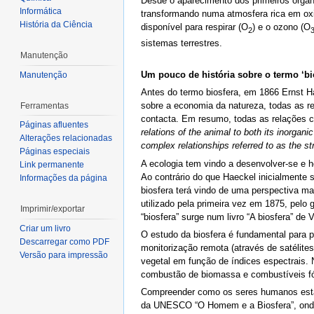
Desde o aparecimento dos primeiros organi
Informática
transformando numa atmosfera rica em oxi
História da Ciência
disponível para respirar (O
) e o ozono (O
2
sistemas terrestres.
Manutenção
Um pouco de história sobre o termo ‘bio
Manutenção
Antes do termo biosfera, em 1866 Ernst H
sobre a economia da natureza, todas as re
Ferramentas
contacta. Em resumo, todas as relações co
Páginas afluentes
relations of the animal to both its inorgani
Alterações relacionadas
complex relationships referred to as the st
Páginas especiais
A ecologia tem vindo a desenvolver-se e 
Link permanente
Ao contrário do que Haeckel inicialmente
Informações da página
biosfera terá vindo de uma perspectiva ma
utilizado pela primeira vez em 1875, pelo 
Imprimir/exportar
“biosfera” surge num livro “A biosfera” de
Criar um livro
O estudo da biosfera é fundamental para 
Descarregar como PDF
monitorização remota (através de satélite
Versão para impressão
vegetal em função de índices espectrais. N
combustão de biomassa e combustíveis fó
Compreender como os seres humanos estão 
da UNESCO “O Homem e a Biosfera”, onde 