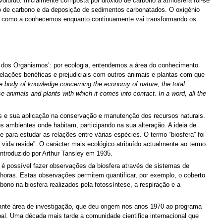
oluído. Inicialmente composta por dióxido de carbono a atmosfera foi-se
do de carbono e da deposição de sedimentos carbonatados. O oxigénio
 tal como a conhecemos enquanto continuamente vai transformando os
ral dos Organismos’: por ecologia, entendemos a área do conhecimento
relações benéficas e prejudiciais com outros animais e plantas com que
 body of knowledge concerning the economy of nature, the total
ose animals and plants with which it comes into contact. In a word, all the
s e sua aplicação na conservação e manutenção dos recursos naturais.
ambientes onde habitam, participando na sua alteração. A ideia de
 para estudar as relações entre várias espécies. O termo “biosfera” foi
a vida reside”. O carácter mais ecológico atribuído actualmente ao termo
introduzido por Arthur Tansley em 1935.
 é possível fazer observações da biosfera através de sistemas de
 horas. Estas observações permitem quantificar, por exemplo, o coberto
bono na biosfera realizados pela fotossíntese, a respiração e a
ante área de investigação, que deu origem nos anos 1970 ao programa
. Uma década mais tarde a comunidade cientifica internacional que