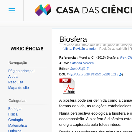
Toggle
navigation
Biosfera
Revisão das 10h25min de 8 de junho de 2022 p
(
dif
)
← Revisão anterior
| Revisão actual (dif) | 
Ir para:
navegação
,
pesquisa
Referência :
Moreira, C., (2015) Biosfera,
Rev. Ci
Navegação
Autor
:
Catarina Moreira
Editor
:
José Feijó
Página principal
DOI
:
[
http://doi.org/10.24927/rce2015.113
]
Ajuda
Pesquisa
Mapa do site
A biosfera pode ser definida como a camada
Categorias
formas de vida, as relações estabelecidas 
Biologia
Numa perspectiva ecológica a biosfera é o
Física
decomposição. A biosfera é dinâmica esta
Geologia
energia capturada pela fotossíntese.
Matemática
Química