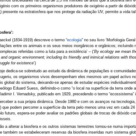
smos unicelulares há cerca de 3,5 mil milhões de anos que a biosfera tem ev
génio com os primeiros organismos produtores de oxigénio a partir de dióxi
) presente na estratosfera que nos protege da radiação UV, permite a vida
3
sfera’:
aeckel (1834-1919) descreve o termo “
ecologia
” no seu livro ‘Morfologia Ge
lações entre os animais e os seus meios inorgânicos e orgânicos; incluindo 
mplexas referidas como a luta para a existência’ – (‘
By ecology we mean the
c and organic environment; including its friendly and inimical relations with th
ruggle for existence
’)
hoje dedica-se sobretudo ao estudo da dinâmica de populações e comunidade
 sugeriu, os organismos vivos desempenham eles mesmos um papel activo nos 
is global do sistema, deixando-se apenas de estudar espécies individualmente
geólogo Eduard Suess, definindo-o como “o local na superfície da terra onde 
 Vladimir I. Vernadsky, publicado em 1929, precedendo o termo “ecossistema” 
perceber a sua própia dinâmica. Desde 1980 e com os avanços na tecnologia,
s) que podem percorrer a superfície da terra pelo menos uma vez em cada 24
o futuro, espera-se poder avaliar os padrões globais de trocas de dióxido car
sseis.
a alterar a biosfera e os outros sistemas terrestres tornou-se numa import
também se estabeleceram reservas da biosfera inseridas num sistema global