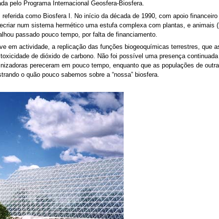
ada pelo Programa Internacional Geosfera-Biosfera.
 referida como Biosfera I. No início da década de 1990, com apoio financeiro 
recriar num sistema hermético uma estufa complexa com plantas, e animais 
alhou passado pouco tempo, por falta de financiamento.
e em actividade, a replicação das funções biogeoquímicas terrestres, que a
 de toxicidade de dióxido de carbono. Não foi possível uma presença contin
linizadoras pereceram em pouco tempo, enquanto que as populações de outra
ostrando o quão pouco sabemos sobre a “nossa” biosfera.