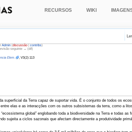
RECURSOS
WIKI
IMAGEN
Le
or
Admin
(
discussão
|
contribs
)
Revisão seguinte → (dif)
ência Elem.
, V3(2):113
 superficial da Terra capaz de suportar vida. É o conjunto de todos os ecoss
entre elas e as interacções com os outros subsistemas da terra, como a litos
 “ecossistema global” englobando toda a biodiversidade na Terra e todas as f
ndo sujeita a ciclos sazonais que afectam directamente a produtividade pr