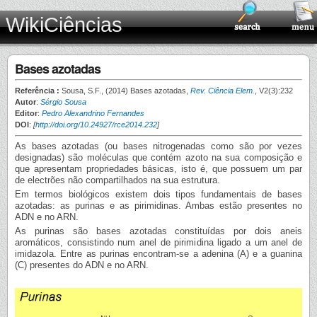
WikiCiências
Bases azotadas
Referência :
Sousa, S.F., (2014) Bases azotadas,
Rev. Ciência Elem.
, V2(3):232
Autor
:
Sérgio Sousa
Editor
:
Pedro Alexandrino Fernandes
DOI
:
[
http://doi.org/10.24927/rce2014.232
]
As bases azotadas (ou bases nitrogenadas como são por vezes
designadas) são moléculas que contém azoto na sua composição e
que apresentam propriedades básicas, isto é, que possuem um par
de electrões não compartilhados na sua estrutura.
Em termos biológicos existem dois tipos fundamentais de bases
azotadas: as purinas e as pirimidinas. Ambas estão presentes no
ADN e no ARN.
As purinas são bases azotadas constituídas por dois aneis
aromáticos, consistindo num anel de pirimidina ligado a um anel de
imidazola. Entre as purinas encontram-se a adenina (A) e a guanina
(C) presentes do ADN e no ARN.