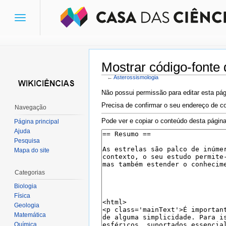
Toggle
navigation
Mostrar código-fonte
←
Asterossismologia
Ir para:
navegação
,
pesquisa
Não possui permissão para editar esta pág
Precisa de confirmar o seu endereço de co
Navegação
Pode ver e copiar o conteúdo desta página
Página principal
Ajuda
Pesquisa
Mapa do site
Categorias
Biologia
Física
Geologia
Matemática
Química