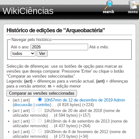
WikiCiências
Histórico de edições de "Arqueobactéria"
Navegar pelo histórico
Até o ano:
Até o mês:
Selecção de diferenças: use os botões de opção para marcar as
versões que deseja comparar. Pressione 'Enter' ou clique o botão
"Comparar as versões seleccionadas".
Legenda:
(act)
= diferenças para a versão actual,
(ant)
= diferenças
para a versão anterior,
m
= edição menor
(act | ant)
10h57min de 12 de dezembro de 2019
‎
Admin
(
discussão
|
contribs
)
‎
. .
(4 818 bytes)
(+224)
(act | ant)
11h25min de 20 de abril de 2018
‎
(nome de
utilizador removido)
‎
. .
(4 594 bytes)
(+157)
(act | ant)
14h19min de 4 de setembro de 2013
‎
(nome de
utilizador removido)
‎
. .
(4 437 bytes)
(+264)
(act | ant)
16h30min de 8 de fevereiro de 2012
‎
(nome de
utilizador removido)
‎
. .
(4 173 bytes)
(+34)