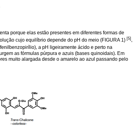
o
nta porque elas estão presentes em diferentes formas de
[5]
 solução cujo equilíbrio depende do pH do meio (FIGURA 1)
,
enilbenzopirílio), a pH ligeiramente ácido e perto na
surgem as fórmulas púrpura e azuis (bases quinoidais). Em
ores muito alargada desde o amarelo ao azul passando pelo