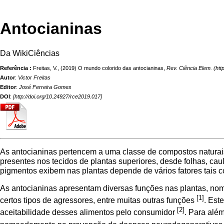
Antocianinas
Da WikiCiências
Referência :
Freitas, V., (2019) O mundo colorido das antocianinas,
Rev. Ciência Elem.
Autor
:
Victor Freitas
Editor
:
José Ferreira Gomes
DOI
:
[
http://doi.org/10.24927/rce2019.017
]
As antocianinas pertencem a uma classe de compostos naturais
presentes nos tecidos de plantas superiores, desde folhas, caule
pigmentos exibem nas plantas depende de vários fatores tais
As antocianinas apresentam diversas funções nas plantas, nome
[1]
certos tipos de agressores, entre muitas outras funções
. Est
[2]
aceitabilidade desses alimentos pelo consumidor
. Para alé