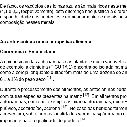
De facto, os vacúolos das folhas azuis são mais ricos neste m
(4,1 e 3,3, respetivamente), esta diferença não justifica a dif
disponibilidade dos nutrientes e nomeadamente de metais pelas 
composição nesses metais.
As antocianinas numa perspetiva alimentar
Ocorrência e Estabilidade.
A composição das antocianinas nas plantas é muito variável, s
de exemplo, a cianidina (FIGURA 1) encontra-se isolada na maçã
como a cereja, enquanto outras têm mais de uma dezena de antoc
[11]
0,1 a 1% do peso seco
.
Durante o processamento dos alimentos, as antocianinas podem 
[12]
com outras espécies presentes na matriz
. Em alimentos pr
antocianinas, como por exemplo as piranoantocianinas, que res
[13]
pirúvico, acetaldeído, acetona
. No caso das bebidas ferme
apresentam, sobretudo as tonalidades vermelhas/púrpura no cas
[14]
importante para a qualidade do produto
.