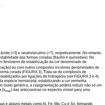
ido (<3) e neutro/alcalino (>7), respetivamente. No entanto,
tabilidade das formas coradas (flavílio e quinoidais). No
 um fenómeno de estabilização da cor denominado de
ociação) ou com outros compostos incolores denominados de
 forma corada (FIGURA 3). Trata-se de complexos de
estabilizados por ligações de hidrogénio (ver FIGURA 3 e 4).
da espécie hemiacetal, estabilizando a cor vermelha
o muito genérico, a copigmentação poderá induzir não só um
 (λ
) das antocianinas no espectro visível para uma
max
nas e alguns metais como Al, Fe, Mg, Cu e Sn, formando