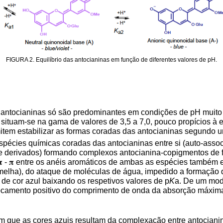
FIGURA 2. Equilíbrio das antocianinas em função de diferentes valores de pH.
antocianinas só são predominantes em condições de pH muito ác
situam-se na gama de valores de 3,5 a 7,0, pouco propícios à es
mitem estabilizar as formas coradas das antocianinas segundo
espécies químicas coradas das antocianinas entre si (auto-ass
os e derivados) formando complexos antocianina-copigmentos de
 𝛑 - 𝛑 entre os anéis aromáticos de ambas as espécies também 
rmelha), do ataque de moléculas de água, impedido a formação 
 de cor azul baixando os respetivos valores de p
K
a. De um mod
camento positivo do comprimento de onda da absorção máxima
em que as cores azuis resultam da complexação entre antociani