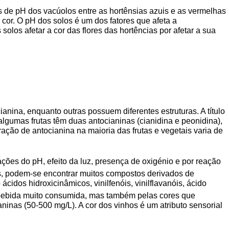
s de pH dos vacúolos entre as hortênsias azuis e as vermelhas
a cor. O pH dos solos é um dos fatores que afeta a
olos afetar a cor das flores das hortências por afetar a sua
nina, enquanto outras possuem diferentes estruturas. A título
algumas frutas têm duas antocianinas (cianidina e peonidina),
ação de antocianina na maioria das frutas e vegetais varia de
ções do pH, efeito da luz, presença de oxigénio e por reação
s, podem-se encontrar muitos compostos derivados de
dos hidroxicinâmicos, vinilfenóis, vinilflavanóis, ácido
 bebida muito consumida, mas também pelas cores que
ninas (50-500 mg/L). A cor dos vinhos é um atributo sensorial