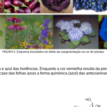
FIGURA 3. Esquema elucidativo do efeito da copigmentação na cor de plantas.
azul das hortências. Enquanto a cor vermelha resulta da prese
 caso das folhas azuis a forma quinónica (azul) das antocianin