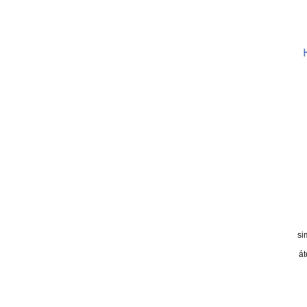
si
át