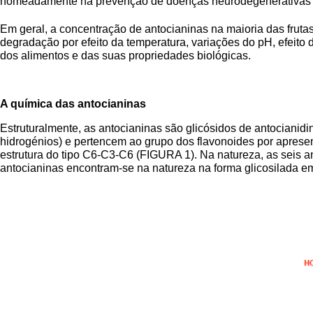
nomeadamente na prevenção de doenças neurodegenerativas e ca
Em geral, a concentração de antocianinas na maioria das fruta
degradação por efeito da temperatura, variações do pH, efeito 
dos alimentos e das suas propriedades biológicas.
A química das antocianinas
Estruturalmente, as antocianinas são glicósidos de antocianidi
hidrogénios) e pertencem ao grupo dos flavonoides por aprese
estrutura do tipo C6-C3-C6 (FIGURA 1). Na natureza, as seis an
antocianinas encontram-se na natureza na forma glicosilada em 