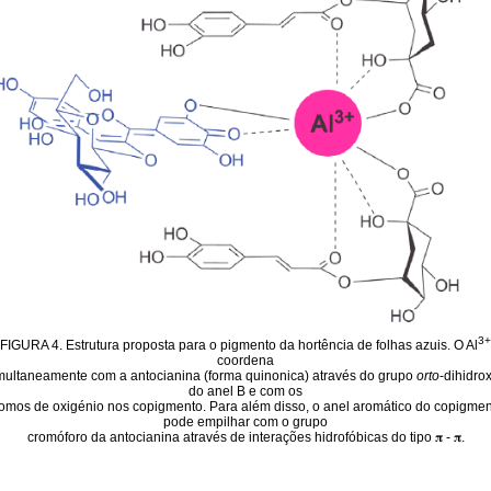
3+
FIGURA 4. Estrutura proposta para o pigmento da hortência de folhas azuis. O Al
coordena
multaneamente com a antocianina (forma quinonica) através do grupo
orto
-dihidrox
do anel B e com os
omos de oxigénio nos copigmento. Para além disso, o anel aromático do copigme
pode empilhar com o grupo
cromóforo da antocianina através de interações hidrofóbicas do tipo 𝛑 - 𝛑.