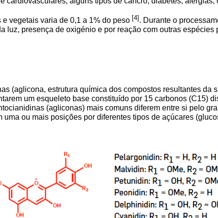
rdiovasculares, alguns tipos de cancro, diabetes, alergias, 
[4]
s e vegetais varia de 0,1 a 1% do peso
. Durante o processam
da luz, presença de oxigénio e por reação com outras espécies 
nas (aglicona, estrutura química dos compostos resultantes da 
ntarem um esqueleto base constituído por 15 carbonos (C15) d
tocianidinas (agliconas) mais comuns diferem entre si pelo gra
uma ou mais posições por diferentes tipos de açúcares (glucose