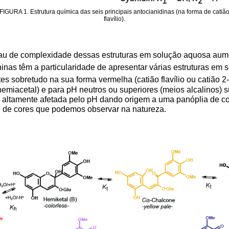
FIGURA 1. Estrutura química das seis principais antocianidinas (na forma de catiã
flavílio).
rau de complexidade dessas estruturas em solução aquosa aume
inas têm a particularidade de apresentar várias estruturas em
 sobretudo na sua forma vermelha (catião flavílio ou catião 2-f
hemiacetal) e para pH neutros ou superiores (meios alcalinos) 
 é altamente afetada pelo pH dando origem a uma panóplia de c
de de cores que podemos observar na natureza.