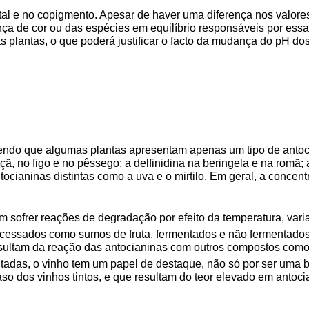
etal e no copigmento. Apesar de haver uma diferença nos valore
erença de cor ou das espécies em equilíbrio responsáveis por ess
plantas, o que poderá justificar o facto da mudança do pH dos s
endo que algumas plantas apresentam apenas um tipo de antocia
, no figo e no pêssego; a delfinidina na beringela e na romã; 
ianinas distintas como a uva e o mirtilo. Em geral, a concentr
sofrer reações de degradação por efeito da temperatura, varia
ocessados como sumos de fruta, fermentados e não fermentado
ultam da reação das antocianinas com outros compostos como áci
ntadas, o vinho tem um papel de destaque, não só por ser uma
o dos vinhos tintos, e que resultam do teor elevado em antocia