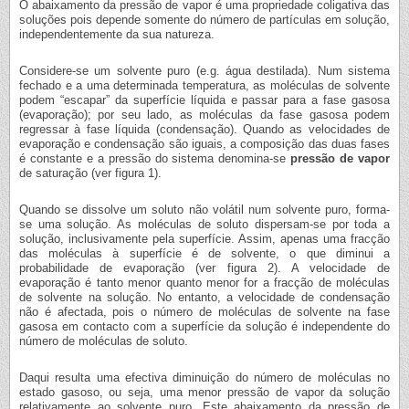
O abaixamento da pressão de vapor é uma propriedade coligativa das
soluções pois depende somente do número de partículas em solução,
independentemente da sua natureza.
Considere-se um solvente puro (e.g. água destilada). Num sistema
fechado e a uma determinada temperatura, as moléculas de solvente
podem “escapar” da superfície líquida e passar para a fase gasosa
(evaporação); por seu lado, as moléculas da fase gasosa podem
regressar à fase líquida (condensação). Quando as velocidades de
evaporação e condensação são iguais, a composição das duas fases
é constante e a pressão do sistema denomina-se
pressão de vapor
de saturação (ver figura 1).
Quando se dissolve um soluto não volátil num solvente puro, forma-
se uma solução. As moléculas de soluto dispersam-se por toda a
solução, inclusivamente pela superfície. Assim, apenas uma fracção
das moléculas à superfície é de solvente, o que diminui a
probabilidade de evaporação (ver figura 2). A velocidade de
evaporação é tanto menor quanto menor for a fracção de moléculas
de solvente na solução. No entanto, a velocidade de condensação
não é afectada, pois o número de moléculas de solvente na fase
gasosa em contacto com a superfície da solução é independente do
número de moléculas de soluto.
Daqui resulta uma efectiva diminuição do número de moléculas no
estado gasoso, ou seja, uma menor pressão de vapor da solução
relativamente ao solvente puro. Este abaixamento da pressão de