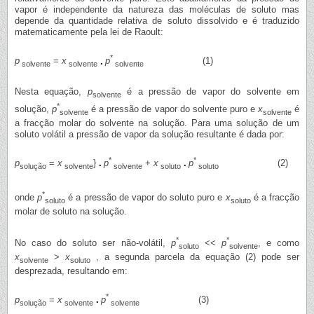
vapor é independente da natureza das moléculas de soluto mas
depende da quantidade relativa de soluto dissolvido e é traduzido
matematicamente pela lei de Raoult:
*
p
=
x
p
(1)
solvente
solvente
solvente
Nesta equação,
p
é a pressão de vapor do solvente em
solvente
*
solução,
p
é a pressão de vapor do solvente puro e
x
é
solvente
solvente
a fracção molar do solvente na solução. Para uma solução de um
soluto volátil a pressão de vapor da solução resultante é dada por:
*
*
p
=
x
}
p
+
x
p
(2)
solução
solvente
solvente
soluto
soluto
*
onde
p
é a pressão de vapor do soluto puro e
x
é a fracção
soluto
soluto
molar de soluto na solução.
*
*
No caso do soluto ser não-volátil,
p
<<
p
, e como
soluto
solvente
x
>
x
, a segunda parcela da equação (2) pode ser
solvente
soluto
desprezada, resultando em:
*
p
=
x
p
(3)
solução
solvente
solvente