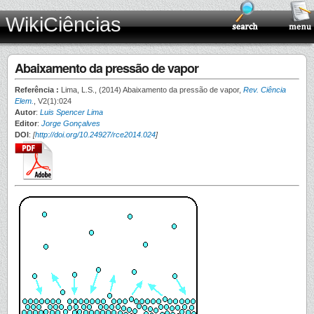
WikiCiências
Abaixamento da pressão de vapor
Referência :
Lima, L.S., (2014) Abaixamento da pressão de vapor,
Rev. Ciência
Elem.
, V2(1):024
Autor
:
Luis Spencer Lima
Editor
:
Jorge Gonçalves
DOI
:
[
http://doi.org/10.24927/rce2014.024
]