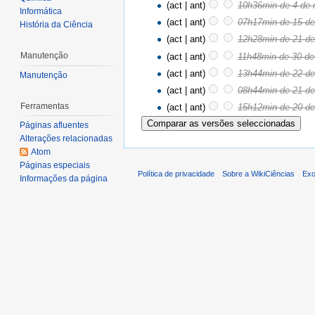
(act | ant)
10h36min de 4 de
Informática
(act | ant)
07h17min de 15 de
História da Ciência
(act | ant)
12h28min de 21 de
Manutenção
(act | ant)
11h48min de 30 de
(act | ant)
13h44min de 22 de
Manutenção
(act | ant)
08h44min de 21 de
Ferramentas
(act | ant)
15h12min de 20 de
Páginas afluentes
Alterações relacionadas
Atom
Páginas especiais
Política de privacidade
Sobre a WikiCiências
Exo
Informações da página