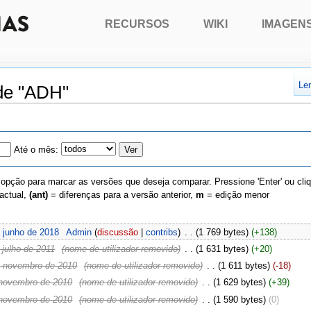
RECURSOS
WIKI
IMAGEN
Le
 de "ADH"
Até o mês:
 opção para marcar as versões que deseja comparar. Pressione 'Enter' ou cli
actual,
(ant)
= diferenças para a versão anterior,
m
= edição menor
 junho de 2018
‎
Admin
(
discussão
|
contribs
)
‎
. .
(1 769 bytes)
(+138)
 julho de 2011
‎
(nome de utilizador removido)
‎
. .
(1 631 bytes)
(+20)
e novembro de 2010
‎
(nome de utilizador removido)
‎
. .
(1 611 bytes)
(-18)
 novembro de 2010
‎
(nome de utilizador removido)
‎
. .
(1 629 bytes)
(+39)
 novembro de 2010
‎
(nome de utilizador removido)
‎
. .
(1 590 bytes)
(0)