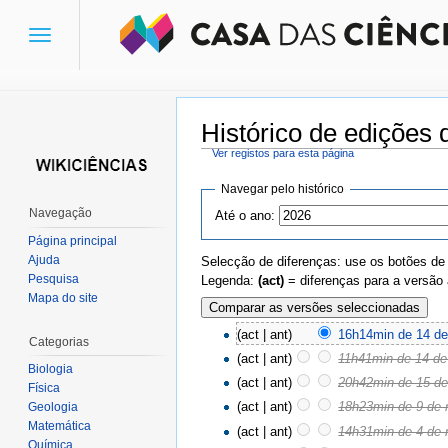
Toggle
navigation
Histórico de edições
Ver registos para esta página
Ir para:
navegação
,
pesquisa
Navegar pelo histórico
Navegação
Até o ano:
Página principal
Ajuda
Selecção de diferenças: use os botões de
Pesquisa
Legenda:
(act)
= diferenças para a versão 
Mapa do site
(act | ant)
16h14min de 14 de
Categorias
(act | ant)
11h41min de 14 de
Biologia
(act | ant)
20h42min de 15 d
Física
(act | ant)
18h23min de 9 de
Geologia
Matemática
(act | ant)
14h31min de 4 de
Química