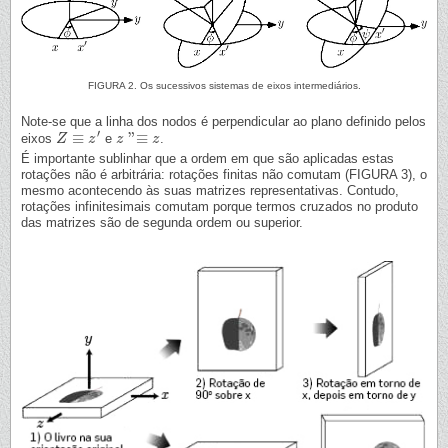
FIGURA 2. Os sucessivos sistemas de eixos intermediários.
Note-se que a linha dos nodos é perpendicular ao plano definido pelos
′
≡
"
≡
eixos
e
.
Z
Z
≡
z
′
z
z
z
"≡
z
z
É importante sublinhar que a ordem em que são aplicadas estas
rotações não é arbitrária: rotações finitas não comutam (FIGURA 3), o
mesmo acontecendo às suas matrizes representativas. Contudo,
rotações infinitesimais comutam porque termos cruzados no produto
das matrizes são de segunda ordem ou superior.