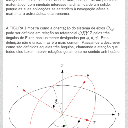
matemático, com imediato interesse na dinâmica de um sólido,
porque as suas aplicações se estendem à navegação aérea e
marítima, à astronáutica e astronomia.
A FIGURA 1 mostra como a orientação do sistema de eixos
O
O
x
y
z
x
y
z
pode ser definida em relação ao referencial
Z pelos três
O
O
X
X
Y
Y
ângulos de Euler, habitualmente designados por
,
,
. Esta
ϕ
ϕ
θ
θ
ψ
ψ
definição não é única, mas é a mais comum. Passamos a descrever
como são definidos aqueles três ângulos, chamando a atenção que
todos eles fazem intervir rotações geralmente no sentido anti-horário.