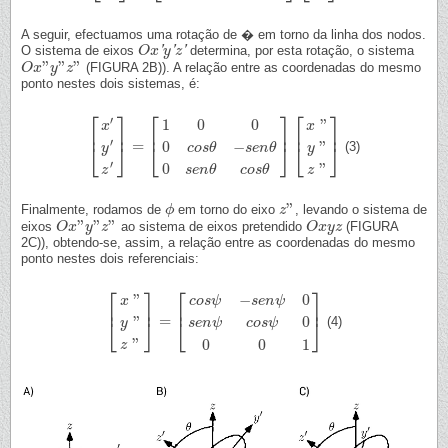
A seguir, efectuamos uma rotação de � em torno da linha dos nodos.
O sistema de eixos
'
'
'
determina, por esta rotação, o sistema
O
O
x
x
′
y
y
′
z
′
z
”
”
”
(FIGURA 2B)). A relação entre as coordenadas do mesmo
O
O
x
x
”
y
”
y
z
”
z
ponto nestes dois sistemas, é:
⎡
⎤
⎡
⎤
⎡
⎤
′
"
1
0
0
x
x
⎢
⎥
⎢
⎥
⎢
⎥
′
=
"
0
−
⎣
⎦
⎣
⎦
⎣
⎦
(3)
[
x
′
y
′
z
′
]
=
[
1
0
0
0
c
o
s
θ
−
s
e
n
θ
0
s
e
n
θ
c
o
s
θ
]
[
x
"
y
"
z
"
]
y
y
c
o
s
θ
s
e
n
θ
′
0
"
s
e
n
θ
c
o
s
θ
z
z
”
Finalmente, rodamos de
em torno do eixo
, levando o sistema de
ϕ
ϕ
z
z
”
”
”
”
eixos
ao sistema de eixos pretendido
(FIGURA
O
O
x
x
”
y
”
y
z
”
z
O
O
x
x
y
y
z
z
2C)), obtendo-se, assim, a relação entre as coordenadas do mesmo
ponto nestes dois referenciais:
⎡
⎤
⎡
⎤
−
0
"
c
o
s
ψ
s
e
n
ψ
x
⎢
⎥
⎢
⎥
=
"
0
⎣
⎦
(4)
⎣
⎦
[
x
"
y
"
z
"
]
=
[
c
o
s
ψ
−
s
e
n
ψ
0
s
e
n
ψ
c
o
s
ψ
0
0
0
1
]
y
s
e
n
ψ
c
o
s
ψ
"
0
0
1
z