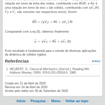
Z
Z
⃗
rotação em torno da linha dos nodos, contribuído com
; e
é
θ
θ
n
n
→
δ
t
δ
t
δ
δ
ψ
ψ
⃗
uma rotação em torno do eixo
(do sólido), contribuindo com
(
z
z
ψ
ψ
e
e
→
δ
z
t
δ
t
z
⃗
⃗
e
são versores nos respectivos eixos). Assim:
e
e
→
Z
e
e
→
z
Z
z
¯
⃗
⃗
⃗
Ω
=
(
+
+
)
δ
δ
Ω
¯
=
(
ψ
e
ψ
→
e
Z
+
θ
n
θ
→
n
+
ψ
e
ψ
→
e
z
)
δ
δ
t
t
Z
z
Comparando com a eq (5), obtemos finalmente:
⃗
⃗
⃗
⃗
=
+
+
(6)
ω
ω
→
=
ψ
ψ
e
e
→
Z
+
θ
θ
n
n
→
+
ψ
ψ
e
e
→
z
Z
z
Este resultado é fundamental para o estudo de diversas aplicações
da dinâmica de sólidos rígidos.
Referências
[
editar
]
HELBERT, G.
Classical Mechanics (2nd ed.)
, Reading MA:
Addison Wesley, ISBN: 978-0-201-02918-5. 1980.
Criada em 21 de Abril de 2020
Revista em 24 de Abril de 2020
Aceite pelo editor em 30 de Setembro de 2020
Início
·
Pesquisa
·
Menu
·
Voltar ao topo