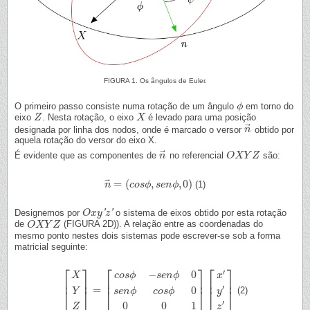
FIGURA 1. Os ângulos de Euler.
O primeiro passo consiste numa rotação de um ângulo
em torno do
ϕ
ϕ
eixo
. Nesta rotação, o eixo
é levado para uma posição
Z
Z
X
X
⃗
designada por linha dos nodos, onde é marcado o versor
obtido por
n
n
→
aquela rotação do versor do eixo X.
⃗
É evidente que as componentes de
no referencial
são:
n
n
→
O
O
X
X
Y
Y
Z
Z
⃗
=
(
,
,
0
)
(1)
n
n
→
=
(
c
c
o
o
s
s
ϕ
ϕ
,
s
e
s
n
e
ϕ
n
,
0
ϕ
)
Designemos por
'
'
o sistema de eixos obtido por esta rotação
O
O
x
x
y
y
′
z
′
z
de
(FIGURA 2D)). A relação entre as coordenadas do
O
O
X
X
Y
Y
Z
Z
mesmo ponto nestes dois sistemas pode escrever-se sob a forma
matricial seguinte:
⎡
⎤
⎡
⎤
⎡
⎤
′
−
0
c
o
s
ϕ
s
e
n
ϕ
x
X
⎢
⎥
⎢
⎥
⎢
⎥
′
=
0
⎣
⎦
⎣
⎦
(2)
⎣
⎦
[
X
Y
Z
]
=
[
c
o
s
ϕ
−
s
e
n
ϕ
0
s
e
n
ϕ
c
o
s
ϕ
0
0
0
1
]
[
x
′
y
′
z
′
]
y
Y
s
e
n
ϕ
c
o
s
ϕ
′
0
0
1
Z
z