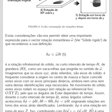
FIGURA 3. A não comutação de rotações finitas.
Estas considerações vão-nos permitir obter uma importante
⃗
expressão para o vector rotação instantânea
(Ver “Sólido rígido”) de
ω
ω
→
que recordamos a sua definição:
⃗
≡
(5)
δ
δ
ω
ω
≡
ω
→
ω
δ
δ
t
t
é a rotação infinitesimal do sólido, no curto intervalo de tempo
, de
δ
δ
t
t
⃗
|
Ω
|
grandeza
, como um saca-rolhas que progrida no sentido de
.
|
δ
δ
Ω
|
ω
ω
→
Imaginemos que os eixos xyz, atrás referidos, são eixos do sólido; é
frequente considerar a origem no centro de massa e fazer coincidir
estes eixos com os eixos principais dinércia, embora nem uma nem
outra destas identificações seja necessária. No movimento do sólido,
estes eixos rodam no espaço (em relação ao referencial fixo
), pelo que os ângulos de Euler dependem do tempo. Assim,
O
O
X
X
Y
Y
Z
Z
durante o curto intervalo de tempo
, estes ângulos sofrem
δ
δ
t
t
=
,
=
,
=
acréscimos
originando rotações em
δ
δ
ϕ
ϕ
=
ϕ
δ
t
ϕ
,
δ
δ
θ
t
=
δ
θ
θ
δ
t
,
δ
ψ
θ
=
δ
ψ
t
δ
δ
t
ψ
ψ
δ
t
torno dos eixos atrás identificados. Lembrando:
é uma rotação em
δ
δ
ψ
ψ
⃗
⃗
⃗
=
Ω
torno do eixo
, fixo, contribuindo com
;
é uma
Z
Z
δ
δ
ψ
ψ
e
e
→
Z
=
ψ
ψ
e
e
→
Z
δ
δ
t
t
δ
δ
Ω
→