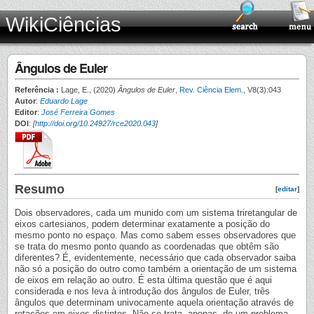
WikiCiências
Ângulos de Euler
Referência :
Lage, E., (2020)
Ângulos de Euler
,
Rev. Ciência Elem.
, V8(3):043
Autor
:
Eduardo Lage
Editor
:
José Ferreira Gomes
DOI
:
[
http://doi.org/10.24927/rce2020.043
]
Resumo
[
editar
]
Dois observadores, cada um munido com um sistema triretangular de
eixos cartesianos, podem determinar exatamente a posição do
mesmo ponto no espaço. Mas como sabem esses observadores que
se trata do mesmo ponto quando as coordenadas que obtêm são
diferentes? É, evidentemente, necessário que cada observador saiba
não só a posição do outro como também a orientação de um sistema
de eixos em relação ao outro. É esta última questão que é aqui
considerada e nos leva à introdução dos ângulos de Euler, três
ângulos que determinam univocamente aquela orientação através de
rotações em eixos distintos. Não se trata, apenas, de um problema