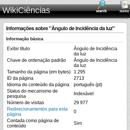
WikiCiências
Informações sobre "Ângulo de Incidência da luz"
Informação básica
Exibir título
Ângulo de Incidência
da luz
Chave de ordenação padrão
Ângulo de Incidência
da luz
Tamanho da página (em bytes)
1 295
ID da página
2713
Idioma do conteúdo da página
português (pt)
Status do mecanismo de
Indexável
pesquisa
Número de visitas
29 977
Redirecionamentos para esta
0
página
Contada como página de
Sim
conteúdo