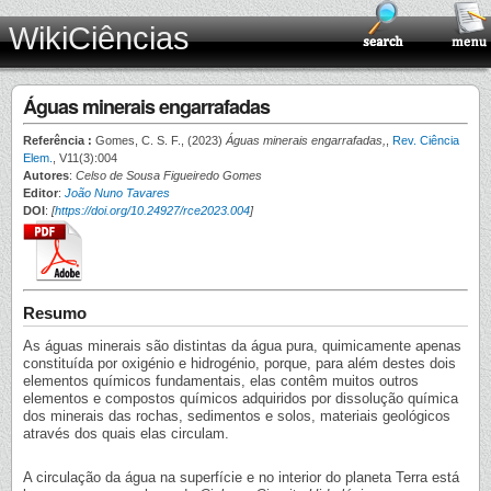
WikiCiências
Águas minerais engarrafadas
Referência :
Gomes, C. S. F., (2023)
Águas minerais engarrafadas,
,
Rev. Ciência
Elem.
, V11(3):004
Autores
:
Celso de Sousa Figueiredo Gomes
Editor
:
João Nuno Tavares
DOI
:
[
https://doi.org/10.24927/rce2023.004
]
Resumo
As águas minerais são distintas da água pura, quimicamente apenas
constituída por oxigénio e hidrogénio, porque, para além destes dois
elementos químicos fundamentais, elas contêm muitos outros
elementos e compostos químicos adquiridos por dissolução química
dos minerais das rochas, sedimentos e solos, materiais geológicos
através dos quais elas circulam.
A circulação da água na superfície e no interior do planeta Terra está