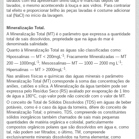
lavados com ela apresentam brilho baço e manchas depois de
lavados, o mesmo acontecendo à louça e aos vidros. Para contrariar
tal efeito e proporcionar brilho às peças lavadas é costume adicionar
sal (NaCl) no início da lavagem.
Mineralização Total.
A Mineralização Total (MT) é o parâmetro que expressa a quantidade
total de sais dissolvidos, propriedade que na água do mar é
denominada salinidade.
Quanto à Mineralização Total as águas são classificadas como:
-1
Hipossalinas — MT < 200mgL
; Fracamente Mineralizadas — MT
-1
-1
200 — 1000mgL
; Mesossalinas— MT — 1000 — 2000 mg L
;
-1
Hipersalinas — MT > 2000mgL
.
Nas análises físicas e químicas das águas minerais o parâmetro
Mineralização Total (MT) corresponde à soma das concentrações de
aniões, catiões e sílica. A Mineralização da água também pode ser
expressa pelo Resíduo Seco (RS) avaliado por evaporação de 1 litro
de água a 180°C, cujo valor pode não coincidir com o valor de MT.
O conceito de Total de Sólidos Dissolvidos (TDS) em águas de beber
potáveis, como é o caso da água da torneira, difere do conceito de
Mineralização Total; o primeiro, TDS, compreende os constituintes
sólidos inorgânicos também chamados de sais mais pequenas
quantidades de matéria orgânica e coloidal, particularmente
compostos orgânicos polares que são dissolvidos em água e, como
tal, não podem ser filtrados; o último, TM, compreende
exclusivamente minerais dissolvidos na forma elementar, como