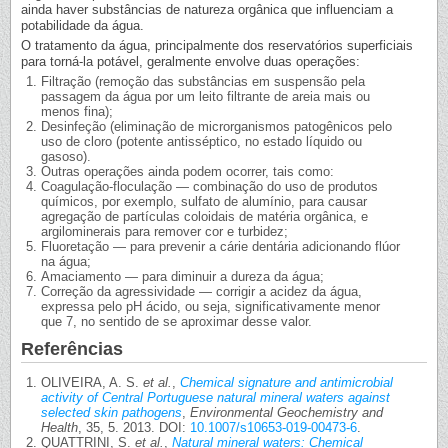
ainda haver substâncias de natureza orgânica que influenciam a
potabilidade da água.
O tratamento da água, principalmente dos reservatórios superficiais
para torná-la potável, geralmente envolve duas operações:
Filtração (remoção das substâncias em suspensão pela
passagem da água por um leito filtrante de areia mais ou
menos fina);
Desinfeção (eliminação de microrganismos patogênicos pelo
uso de cloro (potente antisséptico, no estado líquido ou
gasoso).
Outras operações ainda podem ocorrer, tais como:
Coagulação-floculação — combinação do uso de produtos
químicos, por exemplo, sulfato de alumínio, para causar
agregação de partículas coloidais de matéria orgânica, e
argilominerais para remover cor e turbidez;
Fluoretação — para prevenir a cárie dentária adicionando flúor
na água;
Amaciamento — para diminuir a dureza da água;
Correção da agressividade — corrigir a acidez da água,
expressa pelo pH ácido, ou seja, significativamente menor
que 7, no sentido de se aproximar desse valor.
Referências
OLIVEIRA, A. S.
et al.
,
Chemical signature and antimicrobial
activity of Central Portuguese natural mineral waters against
selected skin pathogens
,
Environmental Geochemistry and
Health
, 35, 5. 2013. DOI:
10.1007/s10653-019-00473-6
.
QUATTRINI, S.
et al.
,
Natural mineral waters: Chemical