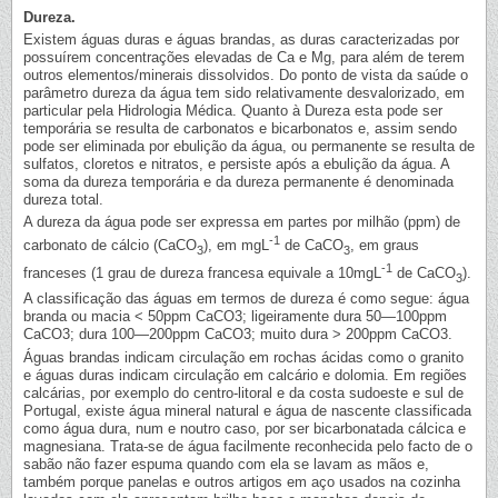
Dureza.
Existem águas duras e águas brandas, as duras caracterizadas por
possuírem concentrações elevadas de Ca e Mg, para além de terem
outros elementos/minerais dissolvidos. Do ponto de vista da saúde o
parâmetro dureza da água tem sido relativamente desvalorizado, em
particular pela Hidrologia Médica. Quanto à Dureza esta pode ser
temporária se resulta de carbonatos e bicarbonatos e, assim sendo
pode ser eliminada por ebulição da água, ou permanente se resulta de
sulfatos, cloretos e nitratos, e persiste após a ebulição da água. A
soma da dureza temporária e da dureza permanente é denominada
dureza total.
A dureza da água pode ser expressa em partes por milhão (ppm) de
-1
carbonato de cálcio (CaCO
), em mgL
de CaCO
, em graus
3
3
-1
franceses (1 grau de dureza francesa equivale a 10mgL
de CaCO
).
3
A classificação das águas em termos de dureza é como segue: água
branda ou macia < 50ppm CaCO3; ligeiramente dura 50—100ppm
CaCO3; dura 100—200ppm CaCO3; muito dura > 200ppm CaCO3.
Águas brandas indicam circulação em rochas ácidas como o granito
e águas duras indicam circulação em calcário e dolomia. Em regiões
calcárias, por exemplo do centro-litoral e da costa sudoeste e sul de
Portugal, existe água mineral natural e água de nascente classificada
como água dura, num e noutro caso, por ser bicarbonatada cálcica e
magnesiana. Trata-se de água facilmente reconhecida pelo facto de o
sabão não fazer espuma quando com ela se lavam as mãos e,
também porque panelas e outros artigos em aço usados na cozinha