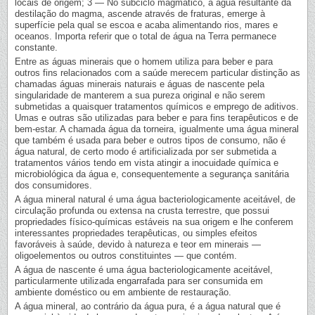
locais de origem; 3 — No subciclo magmático, a água resultante da
destilação do magma, ascende através de fraturas, emerge à
superfície pela qual se escoa e acaba alimentando rios, mares e
oceanos. Importa referir que o total de água na Terra permanece
constante.
Entre as águas minerais que o homem utiliza para beber e para
outros fins relacionados com a saúde merecem particular distinção as
chamadas águas minerais naturais e águas de nascente pela
singularidade de manterem a sua pureza original e não serem
submetidas a quaisquer tratamentos químicos e emprego de aditivos.
Umas e outras são utilizadas para beber e para fins terapêuticos e de
bem-estar. A chamada água da torneira, igualmente uma água mineral
que também é usada para beber e outros tipos de consumo, não é
água natural, de certo modo é artificializada por ser submetida a
tratamentos vários tendo em vista atingir a inocuidade química e
microbiológica da água e, consequentemente a segurança sanitária
dos consumidores.
A água mineral natural é uma água bacteriologicamente aceitável, de
circulação profunda ou extensa na crusta terrestre, que possui
propriedades físico-químicas estáveis na sua origem e lhe conferem
interessantes propriedades terapêuticas, ou simples efeitos
favoráveis à saúde, devido à natureza e teor em minerais —
oligoelementos ou outros constituintes — que contém.
A água de nascente é uma água bacteriologicamente aceitável,
particularmente utilizada engarrafada para ser consumida em
ambiente doméstico ou em ambiente de restauração.
A água mineral, ao contrário da água pura, é a água natural que é