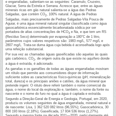
e engarrafadas, salientam-se as seguintes: Caramulo, Cruzeiro,
Glaciar, Serra da Estrela e Serrana. Acresce que, entre as águas
minerais ricas em gás natural salienta-se a água das Pedras
Salgadas, que contém CO
, 100% natural. A água de Pedras
2
Salgadas, mais precisamente de Pedras Salgadas-Vila Pouca de
Aguiar, é uma água mineral natural singular classificada como água
gasocarbónica essencialmente bicarbonatada sódica por ser
portadora de altas concentrações de HCO
e Na, e que tem um RS
3
(Resíduo Seco) determinado por evaporação a 180°C de 1 litro,
parâmetros cujos valores respetivos são: 1983 mg/L, 577 mg/L e
2807 mg/L. Trata-se duma água cuja bebida é aconselhada logo após
uma refeição substancial.
Por sua vez as chamadas águas gaseificadas são aquelas às quais
gás carbónico, CO
, de origem outra da que existe no aquífero donde
2
a água é extraída, é adicionado.
As garrafas e os garrafões de todas as águas engarrafadas mostram
um rótulo que permite aos consumidores dispor de informação
suficiente sobre as características físico-químicas (pH, mineralização
total, dureza) e os principais aniões e catiões, da água mineral que
pretende ingerir. O rótulo deve referir também o nome comercial da
água, o nome do local da exploração e, também, o nome da fonte ou
nascente e o nome do furo no qual a água é captada e extraída.
Segundo a Direção-Geral de Energia e Geologia, Portugal, em 2020,
produziu os volumes seguintes de água engarrafada, mineral natural e
de nascente: Lisa, 1 362 520 082 litros (96,55%); Gasocarbónica, 30
800 193 litros (2,18%); Gaseificada, 17 934 536 litros (1,27%).
Segundo a mesma fonte na década 2011—2020, particularmente até