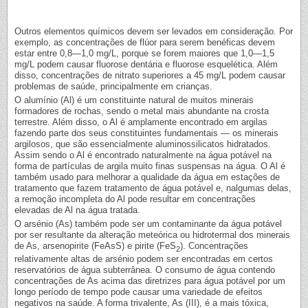
Outros elementos químicos devem ser levados em consideração. Por
exemplo, as concentrações de flúor para serem benéficas devem
estar entre 0,8—1,0 mg/L, porque se forem maiores que 1,0—1,5
mg/L podem causar fluorose dentária e fluorose esquelética. Além
disso, concentrações de nitrato superiores a 45 mg/L podem causar
problemas de saúde, principalmente em crianças.
O alumínio (Al) é um constituinte natural de muitos minerais
formadores de rochas, sendo o metal mais abundante na crosta
terrestre. Além disso, o Al é amplamente encontrado em argilas
fazendo parte dos seus constituintes fundamentais — os minerais
argilosos, que são essencialmente aluminossilicatos hidratados.
Assim sendo o Al é encontrado naturalmente na água potável na
forma de partículas de argila muito finas suspensas na água. O Al é
também usado para melhorar a qualidade da água em estações de
tratamento que fazem tratamento de água potável e, nalgumas delas,
a remoção incompleta do Al pode resultar em concentrações
elevadas de Al na água tratada.
O arsénio (As) também pode ser um contaminante da água potável
por ser resultante da alteração meteórica ou hidrotermal dos minerais
de As, arsenopirite (FeAsS) e pirite (FeS
). Concentrações
2
relativamente altas de arsénio podem ser encontradas em certos
reservatórios de água subterrânea. O consumo de água contendo
concentrações de As acima das diretrizes para água potável por um
longo período de tempo pode causar uma variedade de efeitos
negativos na saúde. A forma trivalente, As (III), é a mais tóxica,