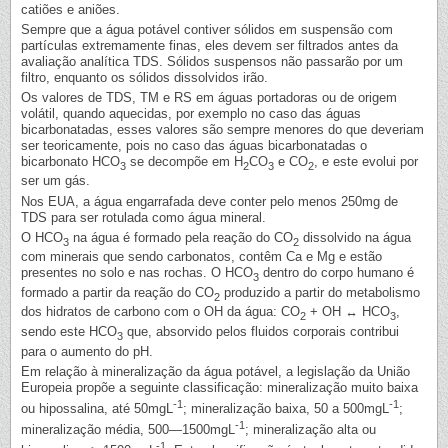
catiões e aniões.
Sempre que a água potável contiver sólidos em suspensão com
partículas extremamente finas, eles devem ser filtrados antes da
avaliação analítica TDS. Sólidos suspensos não passarão por um
filtro, enquanto os sólidos dissolvidos irão.
Os valores de TDS, TM e RS em águas portadoras ou de origem
volátil, quando aquecidas, por exemplo no caso das águas
bicarbonatadas, esses valores são sempre menores do que deveriam
ser teoricamente, pois no caso das águas bicarbonatadas o
bicarbonato HCO
se decompõe em H
CO
e CO
, e este evolui por
3
2
3
2
ser um gás.
Nos EUA, a água engarrafada deve conter pelo menos 250mg de
TDS para ser rotulada como água mineral.
O HCO
na água é formado pela reação do CO
dissolvido na água
3
2
com minerais que sendo carbonatos, contêm Ca e Mg e estão
presentes no solo e nas rochas. O HCO
dentro do corpo humano é
3
formado a partir da reação do CO
produzido a partir do metabolismo
2
dos hidratos de carbono com o OH da água: CO
+ OH ↔ HCO
,
2
3
sendo este HCO
que, absorvido pelos fluidos corporais contribui
3
para o aumento do pH.
Em relação à mineralização da água potável, a legislação da União
Europeia propõe a seguinte classificação: mineralização muito baixa
-1
-1
ou hipossalina, até 50mgL
; mineralização baixa, 50 a 500mgL
;
-1
mineralização média, 500—1500mgL
; mineralização alta ou
-1