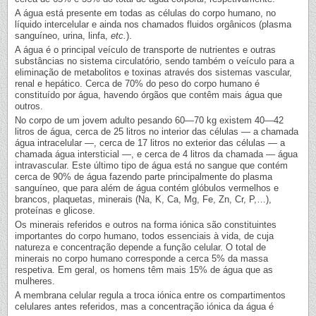
A água está presente em todas as células do corpo humano, no
líquido intercelular e ainda nos chamados fluidos orgânicos (plasma
sanguíneo, urina, linfa,
etc.
).
A água é o principal veículo de transporte de nutrientes e outras
substâncias no sistema circulatório, sendo também o veículo para a
eliminação de metabolitos e toxinas através dos sistemas vascular,
renal e hepático. Cerca de 70% do peso do corpo humano é
constituído por água, havendo órgãos que contêm mais água que
outros.
No corpo de um jovem adulto pesando 60—70 kg existem 40—42
litros de água, cerca de 25 litros no interior das células — a chamada
água intracelular —, cerca de 17 litros no exterior das células — a
chamada água intersticial —, e cerca de 4 litros da chamada — água
intravascular. Este último tipo de água está no sangue que contém
cerca de 90% de água fazendo parte principalmente do plasma
sanguíneo, que para além de água contém glóbulos vermelhos e
brancos, plaquetas, minerais (Na, K, Ca, Mg, Fe, Zn, Cr, P,…),
proteínas e glicose.
Os minerais referidos e outros na forma iónica são constituintes
importantes do corpo humano, todos essenciais à vida, de cuja
natureza e concentração depende a função celular. O total de
minerais no corpo humano corresponde a cerca 5% da massa
respetiva. Em geral, os homens têm mais 15% de água que as
mulheres.
A membrana celular regula a troca iónica entre os compartimentos
celulares antes referidos, mas a concentração iónica da água é