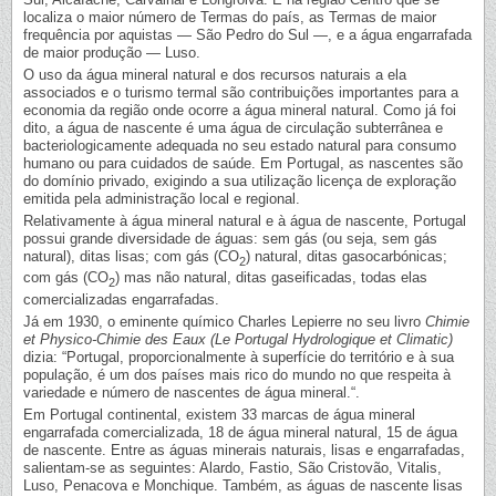
localiza o maior número de Termas do país, as Termas de maior
frequência por aquistas — São Pedro do Sul —, e a água engarrafada
de maior produção — Luso.
O uso da água mineral natural e dos recursos naturais a ela
associados e o turismo termal são contribuições importantes para a
economia da região onde ocorre a água mineral natural. Como já foi
dito, a água de nascente é uma água de circulação subterrânea e
bacteriologicamente adequada no seu estado natural para consumo
humano ou para cuidados de saúde. Em Portugal, as nascentes são
do domínio privado, exigindo a sua utilização licença de exploração
emitida pela administração local e regional.
Relativamente à água mineral natural e à água de nascente, Portugal
possui grande diversidade de águas: sem gás (ou seja, sem gás
natural), ditas lisas; com gás (CO
) natural, ditas gasocarbónicas;
2
com gás (CO
) mas não natural, ditas gaseificadas, todas elas
2
comercializadas engarrafadas.
Já em 1930, o eminente químico Charles Lepierre no seu livro
Chimie
et Physico-Chimie des Eaux (Le Portugal Hydrologique et Climatic)
dizia: “Portugal, proporcionalmente à superfície do território e à sua
população, é um dos países mais rico do mundo no que respeita à
variedade e número de nascentes de água mineral.“.
Em Portugal continental, existem 33 marcas de água mineral
engarrafada comercializada, 18 de água mineral natural, 15 de água
de nascente. Entre as águas minerais naturais, lisas e engarrafadas,
salientam-se as seguintes: Alardo, Fastio, São Cristovão, Vitalis,
Luso, Penacova e Monchique. Também, as águas de nascente lisas