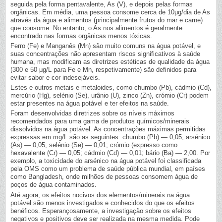
seguida pela forma pentavalente, As (V), e depois pelas formas
orgânicas. Em média, uma pessoa consome cerca de 10μg/dia de As
através da água e alimentos (principalmente frutos do mar e carne)
que consome. No entanto, o As nos alimentos é geralmente
encontrado nas formas orgânicas menos tóxicas.
Ferro (Fe) e Manganês (Mn) são muito comuns na água potável, e
suas concentrações não apresentam riscos significativos à saúde
humana, mas modificam as diretrizes estéticas de qualidade da água
(300 e 50 μg/L para Fe e Mn, respetivamente) são definidos para
evitar sabor e cor indesejáveis.
Estes e outros metais e metaloides, como chumbo (Pb), cádmio (Cd),
mercúrio (Hg), selénio (Se), urânio (U), zinco (Zn), crómio (Cr) podem
estar presentes na água potável e ter efeitos na saúde.
Foram desenvolvidas diretrizes sobre os níveis máximos
recomendados para uma gama de produtos químicos/minerais
dissolvidos na água potável. As concentrações máximas permitidas
expressas em mg/L são as seguintes: chumbo (Pb) — 0,05; arsénico
(As) — 0,05; selénio (Se) — 0,01; crómio (expresso como
hexavalente (Cr) — 0,05; cádmio (Cd) — 0,01; bário (Ba) — 2,00. Por
exemplo, a toxicidade do arsénico na água potável foi classificada
pela OMS como um problema de saúde pública mundial, em países
como Bangladesh, onde milhões de pessoas consomem água de
poços de água contaminados.
Até agora, os efeitos nocivos dos elementos/minerais na água
potável são menos investigados e conhecidos do que os efeitos
benéficos. Esperançosamente, a investigação sobre os efeitos
negativos e positivos deve ser realizada na mesma medida. Pode