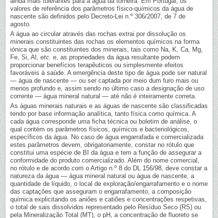
ainda mais tolerantes para a água da torneira. Em Portugal, os
valores de referência dos parâmetros físico-químicos da água de
nascente são definidos pelo Decreto-Lei n.º 306/2007, de 7 de
agosto.
A água ao circular através das rochas extrai por dissolução os
minerais constituintes das rochas os elementos químicos na forma
iónica que são constituintes dos minerais, tais como Na, K, Ca, Mg,
Fe, Si, Al,
etc.
e, as propriedades da água resultante podem
proporcionar benefícios terapêuticos ou simplesmente efeitos
favoráveis à saúde. A emergência deste tipo de água pode ser natural
— água de nascente — ou ser captada por meio dum furo mais ou
menos profundo e, assim sendo no último caso a designação de uso
corrente — água mineral natural — até não é inteiramente correta.
As águas minerais naturais e as águas de nascente são classificadas
tendo por base informação analítica, tanto física como química. A
cada água corresponde uma ficha técnica ou boletim de análise, o
qual contém os parâmetros físicos, químicos e bacteriológicos,
específicos da água. No caso de água engarrafada e comercializada
estes parâmetros devem, obrigatoriamente, constar no rótulo que
constitui uma espécie de BI da água e tem a função de assegurar a
conformidade do produto comercializado. Além do nome comercial,
no rótulo e de acordo com o Artigo n.º 8 do DL 156/98, deve constar a
natureza da água — água mineral natural ou água de nascente, a
quantidade de líquido, o local de exploração/engarrafamento e o nome
das captações que asseguram o engarrafamento, a composição
química explicitando os aniões e catiões e concentrações respetivas,
o total de sais dissolvidos representado pelo Resíduo Seco (RS) ou
pela Mineralização Total (MT), o pH, a concentração de fluoreto se