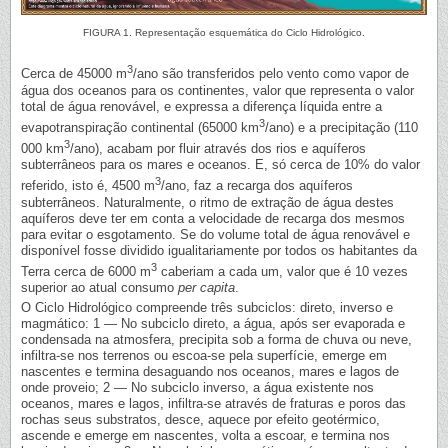
FIGURA 1. Representação esquemática do Ciclo Hidrológico.
3
Cerca de 45000 m
/ano são transferidos pelo vento como vapor de
água dos oceanos para os continentes, valor que representa o valor
total de água renovável, e expressa a diferença líquida entre a
3
evapotranspiração continental (65000 km
/ano) e a precipitação (110
3
000 km
/ano), acabam por fluir através dos rios e aquíferos
subterrâneos para os mares e oceanos. E, só cerca de 10% do valor
3
referido, isto é, 4500 m
/ano, faz a recarga dos aquíferos
subterrâneos. Naturalmente, o ritmo de extração de água destes
aquíferos deve ter em conta a velocidade de recarga dos mesmos
para evitar o esgotamento. Se do volume total de água renovável e
disponível fosse dividido igualitariamente por todos os habitantes da
3
Terra cerca de 6000 m
caberiam a cada um, valor que é 10 vezes
superior ao atual consumo
per capita
.
O Ciclo Hidrológico compreende três subciclos: direto, inverso e
magmático: 1 — No subciclo direto, a água, após ser evaporada e
condensada na atmosfera, precipita sob a forma de chuva ou neve,
infiltra-se nos terrenos ou escoa-se pela superfície, emerge em
nascentes e termina desaguando nos oceanos, mares e lagos de
onde proveio; 2 — No subciclo inverso, a água existente nos
oceanos, mares e lagos, infiltra-se através de fraturas e poros das
rochas seus substratos, desce, aquece por efeito geotérmico,
ascende e emerge em nascentes, volta a escoar, e termina nos