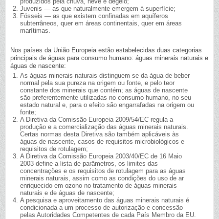
produzidos pela chuva, neve e degelo;
Juvenis — as que naturalmente emergem à superfície;
Fósseis — as que existem confinadas em aquíferos
subterrâneos, quer em áreas continentais, quer em áreas
marítimas.
Nos países da União Europeia estão estabelecidas duas categorias
principais de águas para consumo humano: águas minerais naturais e
águas de nascente:
As águas minerais naturais distinguem-se da água de beber
normal pela sua pureza na origem ou fonte, e pelo teor
constante dos minerais que contém; as águas de nascente
são preferentemente utilizadas no consumo humano, no seu
estado natural e, para o efeito são engarrafadas na origem ou
fonte;
A Diretiva da Comissão Europeia 2009/54/EC regula a
produção e a comercialização das águas minerais naturais.
Certas normas desta Diretiva são também aplicáveis às
águas de nascente, casos de requisitos microbiológicos e
requisitos de rotulagem;
A Diretiva da Comissão Europeia 2003/40/EC de 16 Maio
2003 define a lista de parâmetros, os limites das
concentrações e os requisitos de rotulagem para as águas
minerais naturais, assim como as condições do uso de ar
enriquecido em ozono no tratamento de águas minerais
naturais e de águas de nascente;
A pesquisa e aproveitamento das águas minerais naturais é
condicionada a um processo de autorização e concessão
pelas Autoridades Competentes de cada País Membro da EU.