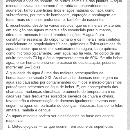
essencial à vida do homem, de outros animais e das plantas. A água
mineral utilizada pelo homem é extraída de reservatórios ou
aquíferos, tanto superficiais (rios e lagos naturais ou não), como
subterrâneos, por meio de bombagem, captação e bombagem em
furos, mais ou menos profundos, e, também de nascentes.
É reconhecido, desde há vários séculos, que os minerais existentes
em solução nas águas minerais são essenciais para humanos,
diferentes minerais tendo diferentes funções. A água é um
constituinte essencial do corpo humano e os minerais nela contidos
condicionam as propriedades físicas, químicas e físico-químicas da
água de beber, que deve ser sanitariamente segura, tanto química
como microbiologicamente. Sem água não há vida. No corpo de um
adulto pesando 70 kg a água representa cerca de 60%. Se não beber
água, o ser humano entra em processo de desidratação, podendo
morrer em 2—3 dias.
A qualidade da água é uma das maiores preocupações da
humanidade no século XXI. As chamadas doenças com origem na
água são causadas por contaminantes químicos e micro-organismos
patogénicos presentes na água de beber. E, em consequência das
chamadas mudanças climáticas, o aumento de temperatura e os
cada vez mais frequentes episódios severos de chuva e cheias,
favorecerão a disseminação de doenças igualmente severas com
origem na água, em particular de doenças infeciosas, tais como febre
amarela, malária e dengue.
As águas minerais podem ser classificadas na base das origens
respetivas:
Meteorológicas — as que ocorrem em aquíferos superficiais