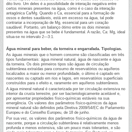
dito livro. Um deles é a possibilidade de interação negativa entre
certos minerais presentes na água, como é o caso da interação
antagónica Ca/Mg. Quando o Ca, essencial para a formação de
ossos e dentes saudáveis, está em excesso na água, tal pode
contrariar a incorporação de Mg, essencial para um coração
saudável. Portanto, um balanço ótimo entre os dois minerais
presentes na água que se bebe é fundamental. A razão, Ca: Mg, ideal
situa-se no intervalo 2—3:1.
Água mineral para beber, da torneira e engarrafada. Tipologias.
As águas minerais que o homem consome são classificadas em três
tipos fundamentais: água mineral natural, água de nascente e água
da torneira. Os dois primeiros tipos são águas de circulação
subterrânea extraídas para consumo de reservatórios ou aquíferos
localizados a maior ou menor profundidade, o último é captado em
nascentes ou captado em rios e lagos, em reservatórios superficiais
construídos para o efeito e, raramente em aquíferos subterrâneos.
A água mineral natural é caracterizada por ter circulação extensiva no
interior da crusta terrestre, por ser bacteriologicamente aceitável e,
por apresentar propriedades físico-químicas estáveis na sua
emergência. Os valores dos parâmetros físico-químicos da água
mineral natural são definidos pela Diretiva 2009/54/EC do Parlamento
Europeu e do Conselho Europeu, de 18 de junho.
Por sua vez, os valores dos parâmetros físico-químicos da água de
nascente, porque a circulação subterrânea é relativamente menos
profunda e menos extensiva, são um pouco mais tolerantes, e são