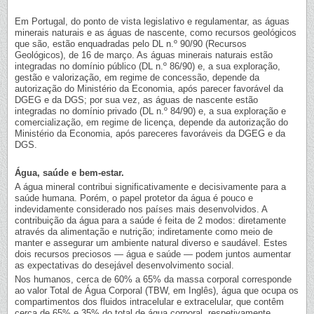
Em Portugal, do ponto de vista legislativo e regulamentar, as águas
minerais naturais e as águas de nascente, como recursos geológicos
que são, estão enquadradas pelo DL n.º 90/90 (Recursos
Geológicos), de 16 de março. As águas minerais naturais estão
integradas no domínio público (DL n.º 86/90) e, a sua exploração,
gestão e valorização, em regime de concessão, depende da
autorização do Ministério da Economia, após parecer favorável da
DGEG e da DGS; por sua vez, as águas de nascente estão
integradas no domínio privado (DL n.º 84/90) e, a sua exploração e
comercialização, em regime de licença, depende da autorização do
Ministério da Economia, após pareceres favoráveis da DGEG e da
DGS.
Água, saúde e bem-estar.
A água mineral contribui significativamente e decisivamente para a
saúde humana. Porém, o papel protetor da água é pouco e
indevidamente considerado nos países mais desenvolvidos. A
contribuição da água para a saúde é feita de 2 modos: diretamente
através da alimentação e nutrição; indiretamente como meio de
manter e assegurar um ambiente natural diverso e saudável. Estes
dois recursos preciosos — água e saúde — podem juntos aumentar
as expectativas do desejável desenvolvimento social.
Nos humanos, cerca de 60% a 65% da massa corporal corresponde
ao valor Total de Água Corporal (TBW, em Inglês), água que ocupa os
compartimentos dos fluidos intracelular e extracelular, que contêm
cerca de 65% e 35% do total de água corporal, respetivamente.