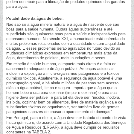
podem contribuir para a liberação de produtos químicos das garrafas
para a água.
Potabilidade da água de beber.
Não são só a água mineral natural e a água de nascente que são
boas para a saúde humana. Outras águas subterrâneas e até
superficiais são igualmente boas para a saúde e indispensáveis para
o consumo humano. No século XXI, a humanidade está enfrentando
muitos problemas relacionados com a quantidade e com a qualidade
da água. E esses problemas serão agravados no futuro devido às
mudanças climáticas expressas em temperaturas mais altas da
água, derretimento de geleiras, mais inundações e secas.
Em relação à saúde humana, o impacto mais direto é a falta de
saneamento adequado e de água potável. Ameaças adicionais
incluem a exposição a micro-organismos patogénicos e a tóxicos
químicos tóxicos. Atualmente, a segurança da água potável é uma
preocupação global, e há ainda milhões de pessoas sem acesso
diário a água potável, limpa e segura. Importa que a água que o
homem bebe e usa para cozinhar (limpar e cozinhar) e para sua
higiene deva ser potável, e para tal ela deve ser: “incolor, inodora,
insípida, cozinhar bem os alimentos, livre de matéria orgânica e de
substâncias tóxicas ao organismo e, ser também livre de germes
patogénicos capazes de causar o aparecimento de doenças”.
Em Portugal, para o efeito, a água deve ser tratada do ponto de vista
físico-químico e, de acordo com a Entidade Reguladora dos Serviços
de Água e Resíduos (ERSAR), a água deve cumprir os requisitos
constantes na TABELA 2.