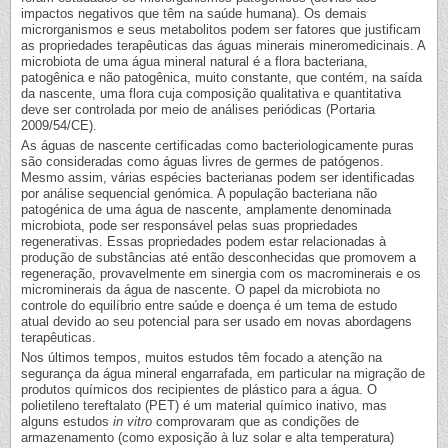
impactos negativos que têm na saúde humana). Os demais
microrganismos e seus metabolitos podem ser fatores que justificam
as propriedades terapêuticas das águas minerais mineromedicinais. A
microbiota de uma água mineral natural é a flora bacteriana,
patogênica e não patogênica, muito constante, que contém, na saída
da nascente, uma flora cuja composição qualitativa e quantitativa
deve ser controlada por meio de análises periódicas (Portaria
2009/54/CE).
As águas de nascente certificadas como bacteriologicamente puras
são consideradas como águas livres de germes de patógenos.
Mesmo assim, várias espécies bacterianas podem ser identificadas
por análise sequencial genómica. A população bacteriana não
patogénica de uma água de nascente, amplamente denominada
microbiota, pode ser responsável pelas suas propriedades
regenerativas. Essas propriedades podem estar relacionadas à
produção de substâncias até então desconhecidas que promovem a
regeneração, provavelmente em sinergia com os macrominerais e os
microminerais da água de nascente. O papel da microbiota no
controle do equilíbrio entre saúde e doença é um tema de estudo
atual devido ao seu potencial para ser usado em novas abordagens
terapêuticas.
Nos últimos tempos, muitos estudos têm focado a atenção na
segurança da água mineral engarrafada, em particular na migração de
produtos químicos dos recipientes de plástico para a água. O
polietileno tereftalato (PET) é um material químico inativo, mas
alguns estudos
in vitro
comprovaram que as condições de
armazenamento (como exposição à luz solar e alta temperatura)