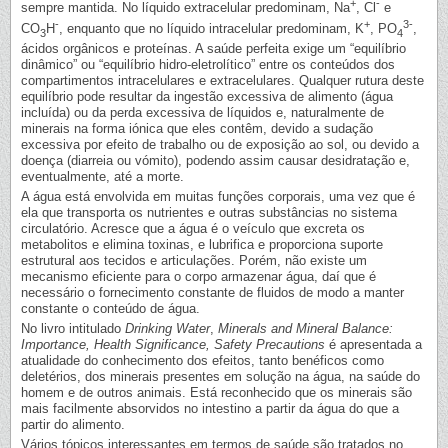
+
-
sempre mantida. No líquido extracelular predominam, Na
, Cl
e
-
+
3-
CO
H
, enquanto que no líquido intracelular predominam, K
, PO
,
3
4
ácidos orgânicos e proteínas. A saúde perfeita exige um “equilíbrio
dinâmico” ou “equilíbrio hidro-eletrolítico” entre os conteúdos dos
compartimentos intracelulares e extracelulares. Qualquer rutura deste
equilíbrio pode resultar da ingestão excessiva de alimento (água
incluída) ou da perda excessiva de líquidos e, naturalmente de
minerais na forma iónica que eles contêm, devido a sudação
excessiva por efeito de trabalho ou de exposição ao sol, ou devido a
doença (diarreia ou vómito), podendo assim causar desidratação e,
eventualmente, até a morte.
A água está envolvida em muitas funções corporais, uma vez que é
ela que transporta os nutrientes e outras substâncias no sistema
circulatório. Acresce que a água é o veículo que excreta os
metabolitos e elimina toxinas, e lubrifica e proporciona suporte
estrutural aos tecidos e articulações. Porém, não existe um
mecanismo eficiente para o corpo armazenar água, daí que é
necessário o fornecimento constante de fluidos de modo a manter
constante o conteúdo de água.
No livro intitulado
Drinking Water
,
Minerals and Mineral Balance:
Importance, Health Significance, Safety Precautions
é apresentada a
atualidade do conhecimento dos efeitos, tanto benéficos como
deletérios, dos minerais presentes em solução na água, na saúde do
homem e de outros animais. Está reconhecido que os minerais são
mais facilmente absorvidos no intestino a partir da água do que a
partir do alimento.
Vários tópicos interessantes em termos de saúde são tratados no