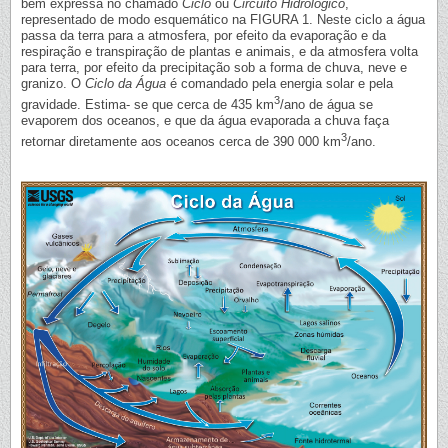
bem expressa no chamado
Ciclo
ou
Circuito Hidrológico
,
representado de modo esquemático na FIGURA 1. Neste ciclo a água
passa da terra para a atmosfera, por efeito da evaporação e da
respiração e transpiração de plantas e animais, e da atmosfera volta
para terra, por efeito da precipitação sob a forma de chuva, neve e
granizo. O
Ciclo da Água
é comandado pela energia solar e pela
3
gravidade. Estima- se que cerca de 435 km
/ano de água se
evaporem dos oceanos, e que da água evaporada a chuva faça
3
retornar diretamente aos oceanos cerca de 390 000 km
/ano.