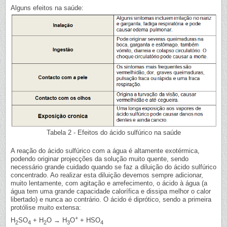
Alguns efeitos na saúde:
Tabela 2 - Efeitos do ácido sulfúrico na saúde
A reação do ácido sulfúrico com a água é altamente exotérmica,
podendo originar projecções da solução muito quente, sendo
necessário grande cuidado quando se faz a diluição do ácido sulfúrico
concentrado. Ao realizar esta diluição devemos sempre adicionar,
muito lentamente, com agitação e arrefecimento, o ácido à água (a
água tem uma grande capacidade calorífica e dissipa melhor o calor
libertado) e nunca ao contrário. O ácido é diprótico, sendo a primeira
protólise muito extensa:
+
H
SO
+ H
O → H
O
+ HSO
2
4
2
3
4