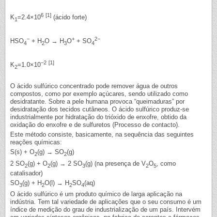
6
[1]
K
=2.4×10
(ácido forte)
1
−
+
2−
HSO
+ H
O → H
O
+ SO
4
2
3
4
−2
[1]
K
=1.0×10
2
O ácido sulfúrico concentrado pode remover água de outros
compostos, como por exemplo açúcares, sendo utilizado como
desidratante. Sobre a pele humana provoca “queimaduras” por
desidratação dos tecidos cutâneos. O ácido sulfúrico produz-se
industrialmente por hidratação do trióxido de enxofre, obtido da
oxidação do enxofre e de sulfuretos (Processo de contacto).
Este método consiste, basicamente, na sequência das seguintes
reações químicas:
S(s) + O
(g) → SO
(g)
2
2
2 SO
(g) + O
(g) → 2 SO
(g) (na presença de V
O
, como
2
2
3
2
5
catalisador)
SO
(g) + H
O(l) → H
SO
(aq)
3
2
2
4
O ácido sulfúrico é um produto químico de larga aplicação na
indústria. Tem tal variedade de aplicações que o seu consumo é um
índice de medição do grau de industrialização de um país. Intervém