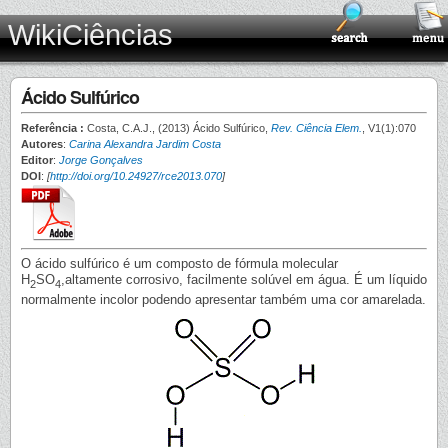
WikiCiências
Ácido Sulfúrico
Referência :
Costa, C.A.J., (2013) Ácido Sulfúrico,
Rev. Ciência Elem.
, V1(1):070
Autores
:
Carina Alexandra Jardim Costa
Editor
:
Jorge Gonçalves
DOI
:
[
http://doi.org/10.24927/rce2013.070
]
O ácido sulfúrico é um composto de fórmula molecular
H
SO
,altamente corrosivo, facilmente solúvel em água. É um líquido
2
4
normalmente incolor podendo apresentar também uma cor amarelada.