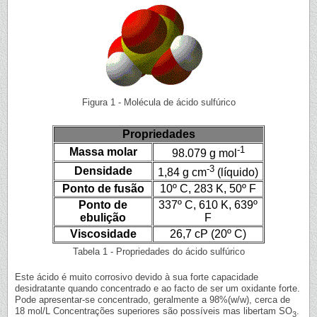
Figura 1 - Molécula de ácido sulfúrico
Propriedades
-1
Massa molar
98.079 g mol
-3
Densidade
1,84 g cm
(líquido)
Ponto de fusão
10º C, 283 K, 50º F
Ponto de
337º C, 610 K, 639º
ebulição
F
Viscosidade
26,7 cP (20º C)
Tabela 1 - Propriedades do ácido sulfúrico
Este ácido é muito corrosivo devido à sua forte capacidade
desidratante quando concentrado e ao facto de ser um oxidante forte.
Pode apresentar-se concentrado, geralmente a 98%(w/w), cerca de
18 mol/L Concentrações superiores são possíveis mas libertam SO
.
3