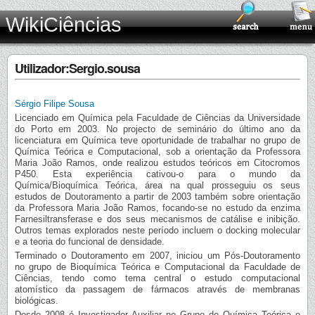
WikiCiências
Utilizador:Sergio.sousa
Sérgio Filipe Sousa
Licenciado em Química pela Faculdade de Ciências da Universidade
do Porto em 2003. No projecto de seminário do último ano da
licenciatura em Química teve oportunidade de trabalhar no grupo de
Química Teórica e Computacional, sob a orientação da Professora
Maria João Ramos, onde realizou estudos teóricos em Citocromos
P450. Esta experiência cativou-o para o mundo da
Química/Bioquímica Teórica, área na qual prosseguiu os seus
estudos de Doutoramento a partir de 2003 também sobre orientação
da Professora Maria João Ramos, focando-se no estudo da enzima
Farnesiltransferase e dos seus mecanismos de catálise e inibição.
Outros temas explorados neste período incluem o docking molecular
e a teoria do funcional de densidade.
Terminado o Doutoramento em 2007, iniciou um Pós-Doutoramento
no grupo de Bioquímica Teórica e Computacional da Faculdade de
Ciências, tendo como tema central o estudo computacional
atomístico da passagem de fármacos através de membranas
biológicas.
Desde 2008 é Investigador Auxiliar no Grupo de Química Teórica e