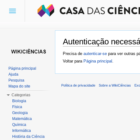
Toggle
navigation
Autenticação necessá
Ir para:
navegação
,
pesquisa
Precisa de
autenticar-se
para ver outras p
Voltar para
Página principal
.
Página principal
Ajuda
Pesquisa
Política de privacidade
Sobre a WikiCiências
Exo
Mapa do site
Categorias
Biologia
Física
Geologia
Matemática
Química
Informática
História da Ciência